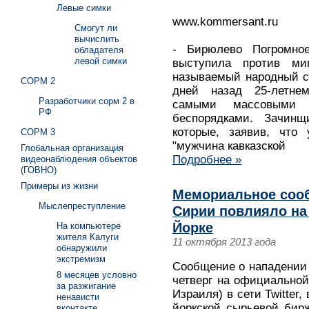
Левые симки
www.kommersant.ru
Смогут ли
вычислить
- Бирюлево Погромно
обладателя
левой симки
выступила против ми
называемый народный с
СОРМ 2
дней назад 25-летне
Разработчики сорм 2 в
самыми массовыми 
РФ
беспорядками. Зачинщ
которые, заявив, что
СОРМ 3
"мужчина кавказской
Глобальная организация
Подробнее »
видеонаблюдения объектов
(ГОВНО)
Примеры из жизни
Мемориальное соо
Мыслепреступление
Сирии повлияло на
Йорке
На компьютере
жителя Калуги
11 октября 2013 года
обнаружили
экстремизм
Сообщение о нападении
8 месяцев условно
четверг на официально
за разжигание
Израиля) в сети Twitter
ненависти
йоркской сырьевой бир
вконтакте