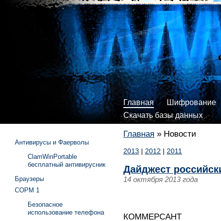
Главная
Шифрование
Скачать базы данных
Главная
»
Новости
Антивирусы и Фаерволы
2013
|
2012
|
2011
ClamWinPortable
бесплатный антивирусник
Дайджест российски
Браузеры
14 октября 2013 года
СОРМ 1
Безопасное
использование телефона
КОММЕРСАНТ