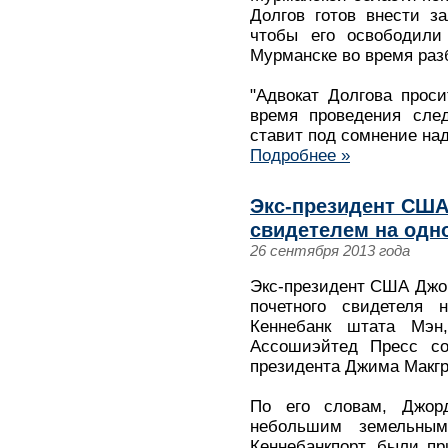
Долгов готов внести з
чтобы его освободили
Мурманске во время разб
"Адвокат Долгова прос
время проведения след
ставит под сомнение на
Подробнее »
Экс-президент США
свидетелем на одно
26 сентября 2013 года
Экс-президент США Джо
почетного свидетеля 
Кеннебанк штата Мэн,
Ассошиэйтед Пресс со
президента Джима Макгр
По его словам, Джо
небольшим земельным
Кеннебанкпорт, были п