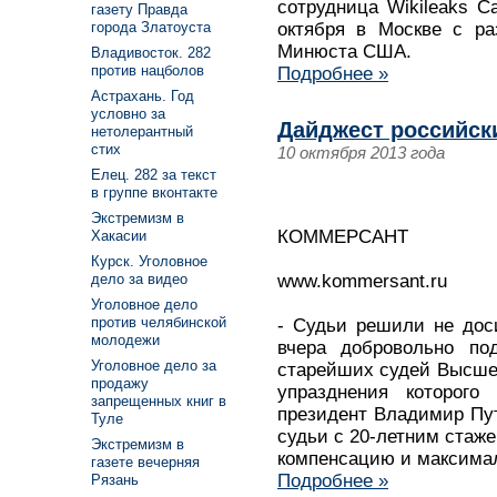
сотрудница Wikileaks С
газету Правда
октября в Москве с р
города Златоуста
Минюста США.
Владивосток. 282
против нацболов
Подробнее »
Астрахань. Год
условно за
Дайджест российски
нетолерантный
стих
10 октября 2013 года
Елец. 282 за текст
в группе вконтакте
Экстремизм в
КОММЕРСАНТ
Хакасии
Курск. Уголовное
www.kommersant.ru
дело за видео
Уголовное дело
против челябинской
- Судьи решили не доси
молодежи
вчера добровольно по
Уголовное дело за
старейших судей Высшег
продажу
упразднения которого
запрещенных книг в
президент Владимир Пу
Туле
судьи с 20-летним стаж
Экстремизм в
компенсацию и максима
газете вечерняя
Подробнее »
Рязань