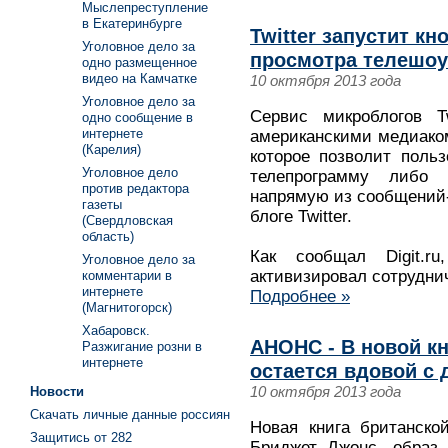
Мыслепреступление
в Екатеринбурге
Twitter запустит кн
Уголовное дело за
просмотра телешоу
одно размещенное
видео на Камчатке
10 октября 2013 года
Уголовное дело за
Сервис микроблогов T
одно сообщение в
интернете
американскими медиако
(Карелия)
которое позволит поль
Уголовное дело
телепрограмму либо
против редактора
напрямую из сообщений-
газеты
блоге Twitter.
(Свердловская
область)
Как сообщал Digit.r
Уголовное дело за
активизировал сотрудни
комментарии в
интернете
Подробнее »
(Магнитогорск)
Хабаровск.
АНОНС - В новой к
Разжигание розни в
интернете
остается вдовой с
10 октября 2013 года
Новости
Скачать личные данные россиян
Новая книга британско
Защитись от 282
Бриджет Джонс, образ 