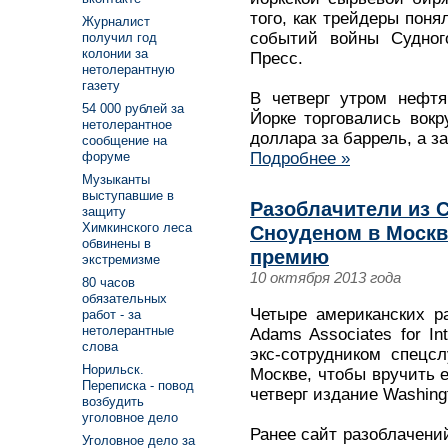
того, как трейдеры поня
Журналист
событий войны Судного
получил год
колонии за
Пресс.
нетолерантную
газету
В четверг утром нефт
54 000 рублей за
Йорке торговались вокр
нетолерантное
доллара за баррель, а з
сообщение на
форуме
Подробнее »
Музыканты
выступавшие в
Разоблачители из 
защиту
Химкинского леса
Сноуденом в Москв
обвинены в
премию
экстремизме
10 октября 2013 года
80 часов
обязательных
Четыре американских р
работ - за
нетолерантные
Adams Associates for Int
слова
экс-сотрудником спец
Норильск.
Москве, чтобы вручить е
Переписка - повод
четверг издание Washingt
возбудить
уголовное дело
Ранее сайт разоблачений
Уголовное дело за