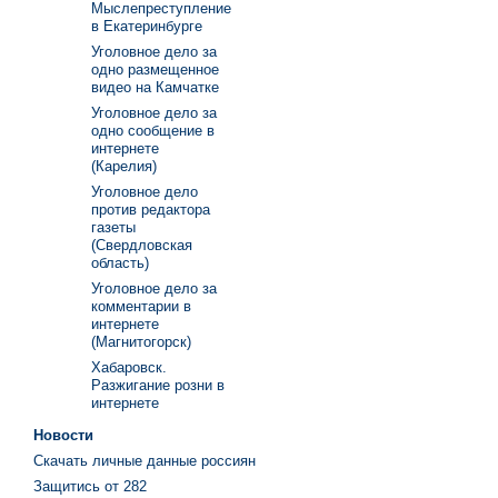
Мыслепреступление
в Екатеринбурге
Уголовное дело за
одно размещенное
видео на Камчатке
Уголовное дело за
одно сообщение в
интернете
(Карелия)
Уголовное дело
против редактора
газеты
(Свердловская
область)
Уголовное дело за
комментарии в
интернете
(Магнитогорск)
Хабаровск.
Разжигание розни в
интернете
Новости
Скачать личные данные россиян
Защитись от 282