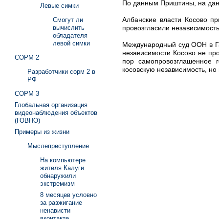
По данным Приштины, на дан
Левые симки
Албанские власти Косово п
Смогут ли
провозгласили независимость
вычислить
обладателя
левой симки
Международный суд ООН в Гаа
независимости Косово не пр
СОРМ 2
пор самопровозглашенное г
косовскую независимость, но
Разработчики сорм 2 в
РФ
СОРМ 3
Глобальная организация
видеонаблюдения объектов
(ГОВНО)
Примеры из жизни
Мыслепреступление
На компьютере
жителя Калуги
обнаружили
экстремизм
8 месяцев условно
за разжигание
ненависти
вконтакте