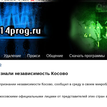
Удаление
Прокси
Общение
Скачать программы
9
изнали независимость Косово
ризнании независимости Косово, сообщил в среду в своем микробло
осовскими официальными лицами от представителей этих стран в 