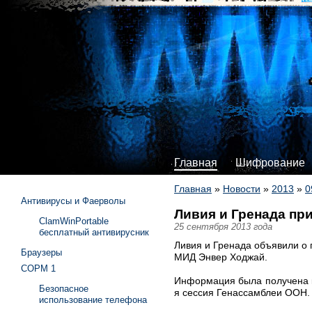
Главная
Шифрование
Главная
»
Новости
»
2013
»
0
Антивирусы и Фаерволы
Ливия и Гренада пр
ClamWinPortable
25 сентября 2013 года
бесплатный антивирусник
Ливия и Гренада объявили о п
Браузеры
МИД Энвер Ходжай.
СОРМ 1
Информация была получена к
Безопасное
я сессия Генассамблеи ООН.
использование телефона