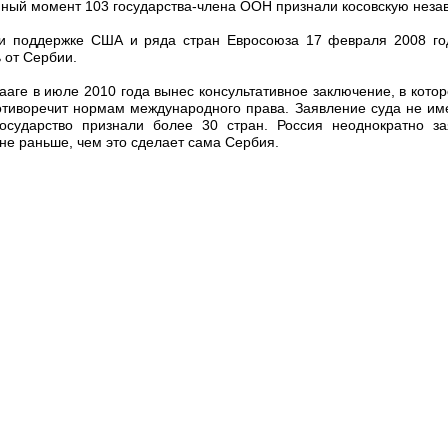
ный момент 103 государства-члена ООН признали косовскую неза
ри поддержке США и ряда стран Евросоюза 17 февраля 2008 го
 от Сербии.
ге в июле 2010 года вынес консультативное заключение, в котор
отиворечит нормам международного права. Заявление суда не име
осударство признали более 30 стран. Россия неоднократно за
 не раньше, чем это сделает сама Сербия.