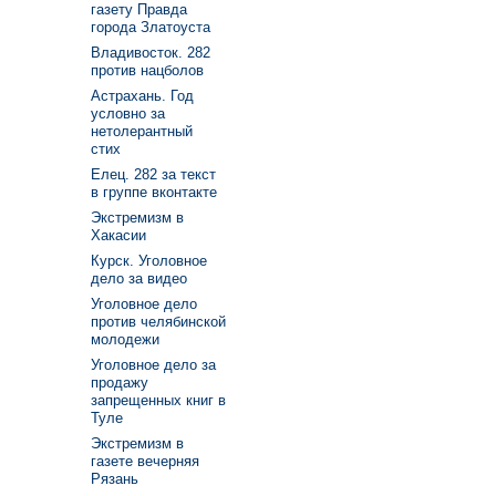
газету Правда
города Златоуста
Владивосток. 282
против нацболов
Астрахань. Год
условно за
нетолерантный
стих
Елец. 282 за текст
в группе вконтакте
Экстремизм в
Хакасии
Курск. Уголовное
дело за видео
Уголовное дело
против челябинской
молодежи
Уголовное дело за
продажу
запрещенных книг в
Туле
Экстремизм в
газете вечерняя
Рязань