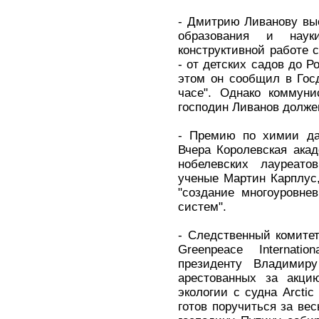
- Дмитрию Ливанову вы
образования и нау
конструктивной работе
- от детских садов до Р
этом он сообщил в Гос
часе". Однако коммуни
господин Ливанов должен
- Премию по химии да
Вчера Королевская ака
нобелевских лауреат
ученые Мартин Карплус
"создание многоуровне
систем".
- Следственный комитет
Greenpeace Internat
президенту Владимир
арестованных за акци
экологии с судна Arctic
готов поручиться за вес