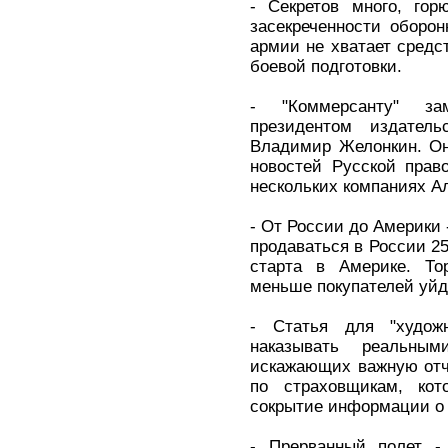
- Секретов много, го
засекреченности оборон
армии не хватает средс
боевой подготовки.
- "Коммерсанту" з
президентом издатель
Владимир Желонкин. Он
новостей Русской прав
нескольких компаниях А
- От России до Америки 
продаваться в России 25
старта в Америке. То
меньше покупателей уйд
- Статья для "худож
наказывать реальны
искажающих важную отче
по страховщикам, ко
сокрытие информации о 
- Прерванный полет -