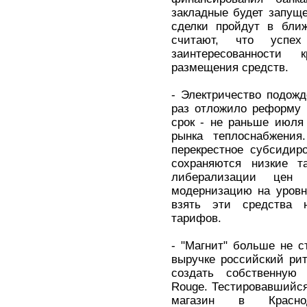
закладные будет запущ
сделки пройдут в бли
считают, что успех
заинтересованности
размещения средств.
- Электричество подожд
раз отложило реформу р
срок - не раньше июля
рынка теплоснабжения
перекрестное субсидиро
сохраняются низкие т
либерализации це
модернизацию на уровне
взять эти средства 
тарифов.
- "Магнит" больше не с
выручке российский рит
создать собственную 
Rouge. Тестировавшийся
магазин в Краснод