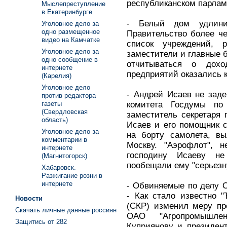
республиканском парлам
Мыслепреступление
в Екатеринбурге
- Белый дом удлини
Уголовное дело за
одно размещенное
Правительство более че
видео на Камчатке
список учреждений, р
Уголовное дело за
заместители и главные б
одно сообщение в
отчитываться о дох
интернете
предприятий оказались 
(Карелия)
Уголовное дело
- Андрей Исаев не зад
против редактора
комитета Госдумы по
газеты
(Свердловская
заместитель секретаря 
область)
Исаев и его помощник 
Уголовное дело за
на борту самолета, вы
комментарии в
Москву. "Аэрофлот", н
интернете
господину Исаеву н
(Магнитогорск)
пообещали ему "серьезн
Хабаровск.
Разжигание розни в
интернете
- Обвиняемые по делу 
- Как стало известно 
Новости
(СКР) изменил меру пр
Скачать личные данные россиян
ОАО "Агропромышле
Защитись от 282
Куприянову и президен