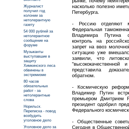
рынке, почему неинтере
насколько полезно имет
Журналист
получил год
Петербурга.
колонии за
нетолерантную
- Россию отделяют 
газету
Федеральная таможенна
54 000 рублей за
Владимира Путина с
нетолерантное
контроль на российск
сообщение на
форуме
запрет на ввоз молочно
Музыканты
ситуацию уже вмешалс
выступавшие в
заявили, что литовск
защиту
"высококачественной 
Химкинского леса
представила доказат
обвинены в
экстремизме
обратном.
80 часов
обязательных
- Космическую реформ
работ - за
Владимир Путин встр
нетолерантные
премьером Дмитрием Р
слова
президент одобрил пре
Норильск.
Федерального космическо
Переписка - повод
возбудить
уголовное дело
- Общественные совет
Сегодня в Общественной
Уголовное дело за