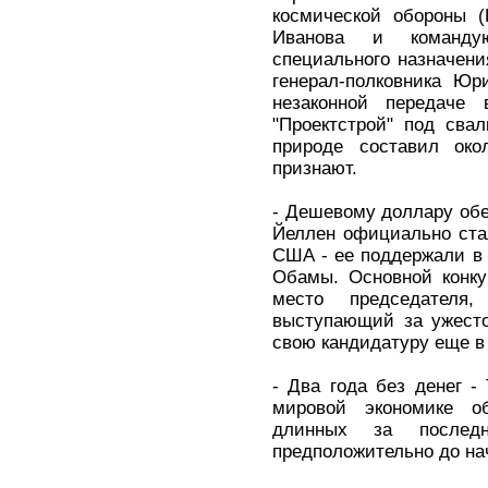
космической обороны (
Иванова и командую
специального назначен
генерал-полковника Юр
незаконной передач
"Проектстрой" под сва
природе составил ок
признают.
- Дешевому доллару обе
Йеллен официально ста
США - ее поддержали в
Обамы. Основной конку
место председателя
выступающий за ужесто
свою кандидатуру еще в
- Два года без денег -
мировой экономике 
длинных за последн
предположительно до нач