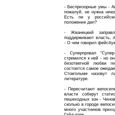
- Беспризорные умы - А
пожалуй, не нужна ником
Есть ли у российск
положение дел?
- Жванецкий заправ
поддерживают власть, л
- О чем говорил фейсбук
- Суперпровал "Супе
стремился к ней - но он
безответной любви г
состоится самое ожидае
Стокгольме назовут л
литературе.
- Пересчитают велосип
власти соберут стати
пешеходных зон - Чино
сколько в городе велоси
много участников прих
Гайд-парк.