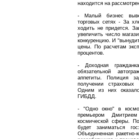
находится на рассмотре
- Малый бизнес выве
торговых сетях - За х
ходить не придется. За
увеличить число магази
конкуренцию. И "вынуди
цены. По расчетам эксп
процентов.
- Доходная граждан
обязательной автогр
аппетиты. Полиция з
получении страховых
Одним из них оказалс
ГИБДД.
- "Одно окно" в косм
премьером Дмитрием
космической сферы. По
будет заниматься го
Объединенная ракетно-