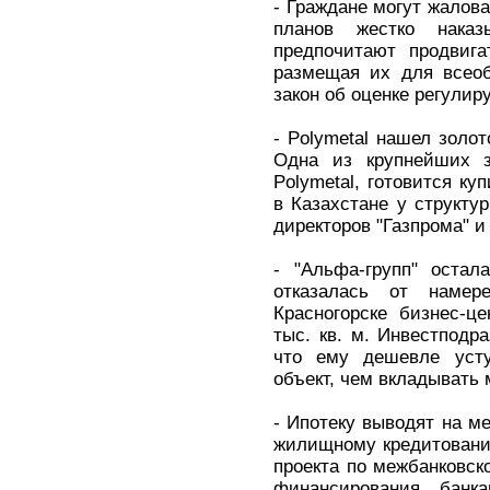
- Граждане могут жалова
планов жестко наказ
предпочитают продвига
размещая их для всеоб
закон об оценке регулир
- Polymetal нашел золот
Одна из крупнейших 
Polymetal, готовится ку
в Казахстане у структу
директоров "Газпрома" и
- "Альфа-групп" остал
отказалась от намер
Красногорске бизнес-ц
тыс. кв. м. Инвестподр
что ему дешевле усту
объект, чем вкладывать 
- Ипотеку выводят на ме
жилищному кредитовани
проекта по межбанковс
финансирования банк