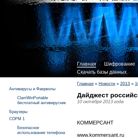
Главная
Шифрование
Скачать базы данных
Главная
»
Новости
»
2013
»
1
Антивирусы и Фаерволы
Дайджест российск
ClamWinPortable
10 октября 2013 года
бесплатный антивирусник
Браузеры
СОРМ 1
КОММЕРСАНТ
Безопасное
использование телефона
www.kommersant.ru