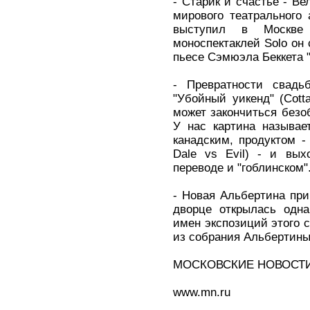
- Старик и счастье - Ве
мирового театрального
выступил в Москве
моноспектаклей Solo он 
пьесе Сэмюэла Беккета 
- Превратности свадь
"Убойный уикенд" (Cott
может закончиться безо
У нас картина называе
канадским, продуктом -
Dale vs Evil) - и вых
переводе и "гоблинском"
- Новая Альбертина при
дворце открылась одн
имен экспозиций этого 
из собрания Альбертины
МОСКОВСКИЕ НОВОСТ
www.mn.ru