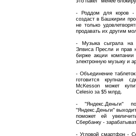
это пакет "менее блокир
- Роддом для коров -
создаст в Башкирии про
не только удовлетворя
продавать их другим мо
- Музыка сыграла на 
Элвиса Пресли и прав н
бирже акции компании 
электронную музыку и ар
- Объединение таблеток
готовится крупная сд
McKesson может купит
Celesio за $5 млрд.
- "Яндекс.Деньги" 
"Яндекс.Деньги" выходит
поможет ей увеличит
Сбербанку - зарабатыва
- Угловой смартфон - 