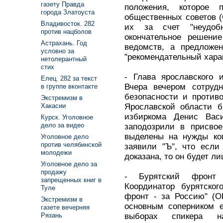
газету Правда
положения, которое 
города Златоуста
общественных советов (
Владивосток. 282
их за счет "неудоб
против нацболов
окончательное решени
Астрахань. Год
ведомств, а предложен
условно за
"рекомендательный харак
нетолерантный
стих
- Глава ярославского 
Елец. 282 за текст
Вчера вечером сотрудн
в группе вконтакте
безопасности и против
Экстремизм в
Ярославской области б
Хакасии
избиркома Денис Вас
Курск. Уголовное
дело за видео
заподозрили в присвое
выделены на нужды ко
Уголовное дело
против челябинской
заявили "Ъ", что если
молодежи
доказана, то он будет ли
Уголовное дело за
продажу
- Бурятский фронт 
запрещенных книг в
Координатор бурятског
Туле
фронт - за Россию" (О
Экстремизм в
основным соперником 
газете вечерняя
выборах спикера н
Рязань