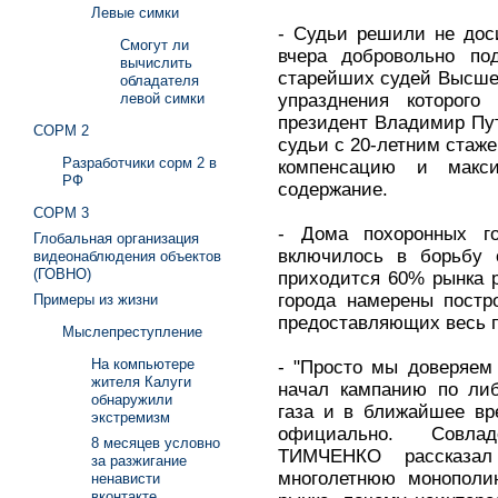
Левые симки
- Судьи решили не доси
Смогут ли
вчера добровольно по
вычислить
старейших судей Высшег
обладателя
упразднения которого
левой симки
президент Владимир Пу
СОРМ 2
судьи с 20-летним стаж
Разработчики сорм 2 в
компенсацию и макси
РФ
содержание.
СОРМ 3
- Дома похоронных го
Глобальная организация
включилось в борьбу 
видеонаблюдения объектов
(ГОВНО)
приходится 60% рынка 
города намерены постр
Примеры из жизни
предоставляющих весь п
Мыслепреступление
На компьютере
- "Просто мы доверяем
жителя Калуги
начал кампанию по либ
обнаружили
газа и в ближайшее вр
экстремизм
официально. Совл
8 месяцев условно
ТИМЧЕНКО рассказал
за разжигание
многолетнюю монополи
ненависти
вконтакте