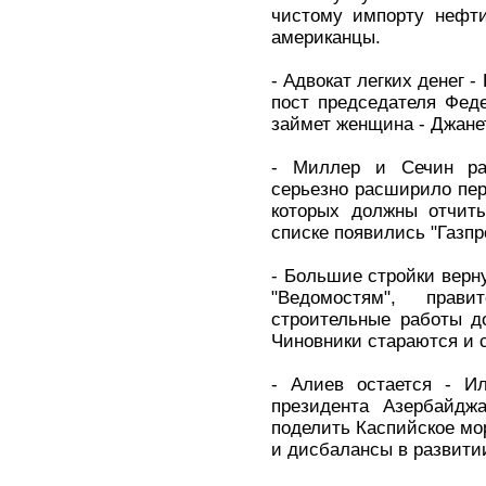
чистому импорту нефти
американцы.
- Адвокат легких денег 
пост председателя Фед
займет женщина - Джане
- Миллер и Сечин ра
серьезно расширило пер
которых должны отчиты
списке появились "Газпр
- Большие стройки верну
"Ведомостям", прави
строительные работы д
Чиновники стараются и с
- Алиев остается - И
президента Азербайдж
поделить Каспийское мор
и дисбалансы в развитии