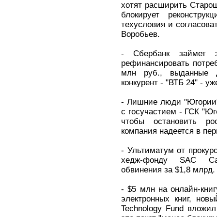
хотят расширить Старош
блокирует реконструк
техусловия и согласоват
Воробьев.
- Сбербанк займет 
рефинансировать потре
млн руб., выданные 
конкурент - "ВТБ 24" - у
- Лишние люди "Югории
с госучастием - ГСК "Юг
чтобы остановить ро
компания надеется в пер
- Ультиматум от проку
хедж-фонду SAC Cap
обвинения за $1,8 млрд.
- $5 млн на онлайн-книг
электронных книг, новы
Technology Fund вложи