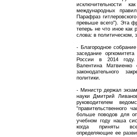
исключительности к
международных прави
Парафраз гитлеровского
превыше всего"). Эта фр
теперь не что иное как
слова: в политическом,
- Благородное собрание
заседание оргкомитета
России в 2014 году.
Валентина Матвиенко 
законодательного зак
политики.
- Министр держал экзам
науки Дмитрий Ливанов
руководителем ведо
"правительственного ч
больше поводов для оп
учебном году наша сис
когда приняты все
определяющие ее разви