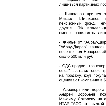
лишиться партийных пос
- Шишханов пришел з
Микаил Шишханов к
пенсионный фонд. Тепе
другие НПФ, владельц
смены правил игры, ли
- Жилье от "Абрау-Дюр
"Абрау-Дюрсо" занялся
поселке под Новоросси
около 500 млн руб.
- СДС продает транспор
союз" выставил свою т
на продажу, круг покуп
оценивают компанию в $
- Аэропорт или дорога
Андрей Воробьев пож
Максиму Соколову на а
ИТАР-ТАСС со ссылкой 