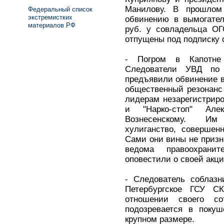
Манилову. В прошлом
Федеральный список
экстремистких
обвинению в вымогател
материалов РФ
руб. у совладельца ОГ
отпущены под подписку 
- Погром в Капотне
Следователи УВД по 
предъявили обвинение 
общественный резонанс
лидерам незарегистрир
и "Нарко-стоп" Але
Вознесенскому. Им
хулиганство, совершен
Сами они вины не призн
ведома правоохрани
оповестили о своей акци
- Следователь соблазн
Петербургское ГСУ С
отношении своего со
подозревается в поку
крупном размере.