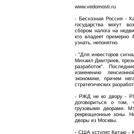
www.vedomosti.ru
- Бесхозная Россия - К
государства могут во
сбором налога на недви
кто владеет примерно 
узнать, непонятно.
- "Для инвесторов сигна
Михаил Дмитриев, прези
разработок". Последн
изменению пенсионн
экономике, причем нег
стратегических разрабо
- РЖД не ко двору - Р
договориться о том, 
грузовыми дворами. Мэ
рекреационные зоны. Н
дворы из Москвы.
- США уступят Китаю - 