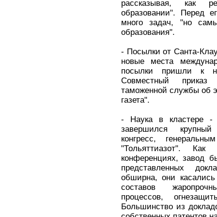
рассказывая, как р
образовании". Перед е
много задач, "но сам
образования".
- Посылки от Санта-Клау
новые места междунар
посылки пришли к но
Совместный приказ
таможенной службы об э
газета".
- Наука в кластере -
завершился крупный
конгресс, генеральны
"Тольяттиазот". Ка
конференциях, завод б
представленных докл
обширна, они касались
составов жаропрочн
процессов, огнезащит
Большинство из доклад
собственных патентов на