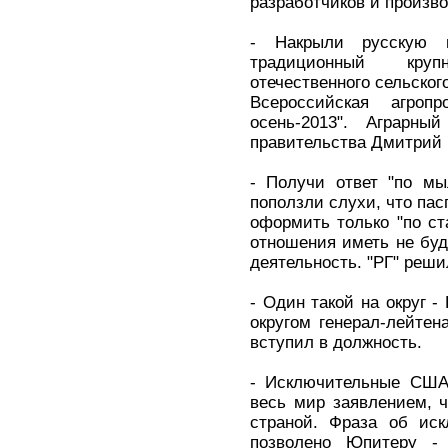
разработчиков и произв
- Накрыли русскую 
традиционный кру
отечественного сельског
Всероссийская агроп
осень-2013". Аграрны
правительства Дмитрий
- Получи ответ "по мы
поползли слухи, что пас
оформить только "по ста
отношения иметь не буд
деятельность. "РГ" реши
- Один такой на округ
округом генерал-лейте
вступил в должность.
- Исключительные США
весь мир заявлением, 
страной. Фраза об иск
позволено Юпитеру -