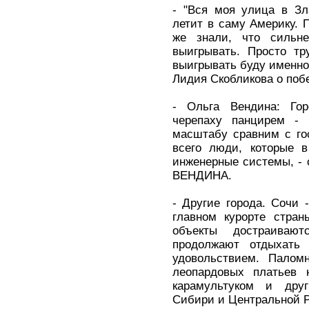
- "Вся моя улица в Зл
летит в саму Америку. 
же знали, что сильн
выигрывать. Просто тр
выигрывать буду именно 
Лидия Скобликова о поб
- Ольга Вендина: Гор
черепаху панцирем - 
масштабу сравним с го
всего люди, которые 
инженерные системы, - 
ВЕНДИНА.
- Другие города. Сочи 
главном курорте стран
объекты достраиваю
продолжают отдыхать
удовольствием. Палом
леопардовых платьев 
карамультуком и друг
Сибири и Центральной Р