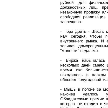
рублей -для физичес
должностных лиц, пр
незаконную продажу алк
свободная реализация
запрещена.
- Пора доить - Шесть 
нам сегодня, чтобы п
внутреннего рынка. И е
запивая доморощенным
"молочки" недалеко.
- Биржа набычилась
несколько дней смело 
время как большинст
находилось в плохом
обновил полугодовой мак
- Мышь в погоне за мо
наконец удалось у
Обладателями премии п
которых не входил в ч