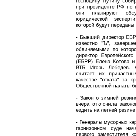
господину Путину соби
при президенте РФ по 
они планируют обсу
юридической эксперт
которой будут переданы 
- Бывший директор ЕБРР
известно "Ъ", заверше
обвиняемыми по котор
директор Европейского
(ЕБРР) Елена Котова и
ВТБ Игорь Лебедев. 
считает их причастны
качестве "отката" за к
Общественной палаты би
- Закон о зимней резин
вчера отклонила закон
ездить на летней резине
- Генералы мусорных ка
гарнизонном суде на
первого заместителя к