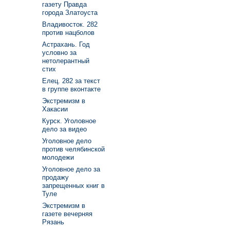
газету Правда
города Златоуста
Владивосток. 282
против нацболов
Астрахань. Год
условно за
нетолерантный
стих
Елец. 282 за текст
в группе вконтакте
Экстремизм в
Хакасии
Курск. Уголовное
дело за видео
Уголовное дело
против челябинской
молодежи
Уголовное дело за
продажу
запрещенных книг в
Туле
Экстремизм в
газете вечерняя
Рязань