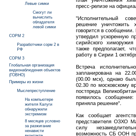
план уничтожения хи
Левые симки
пресс-релизе на официа
Смогут ли
вычислить
"Исполнительный со
обладателя
решение уничтожить 
левой симки
говорится в сообщении. 
СОРМ 2
утвердил ускоренную п
сирийского химоружия
Разработчики сорм 2 в
также предполагает, ч
РФ
работу в Сирии 1 октябр
СОРМ 3
Глобальная организация
Встреча исполнитель
видеонаблюдения объектов
запланирована на 22.
(ГОВНО)
(00.00 мск), однако бы
Примеры из жизни
02.30 по московскому вр
постпреда Великобрита
Мыслепреступление
появилось сообщение
На компьютере
приняла решение".
жителя Калуги
обнаружили
экстремизм
Как сообщает агентс
представителя ОЗХО Ма
8 месяцев условно
за разжигание
силу незамедлител
ненависти
возможность СБ ООН пр
вконтакте