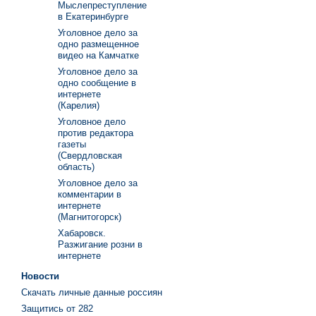
Мыслепреступление
в Екатеринбурге
Уголовное дело за
одно размещенное
видео на Камчатке
Уголовное дело за
одно сообщение в
интернете
(Карелия)
Уголовное дело
против редактора
газеты
(Свердловская
область)
Уголовное дело за
комментарии в
интернете
(Магнитогорск)
Хабаровск.
Разжигание розни в
интернете
Новости
Скачать личные данные россиян
Защитись от 282