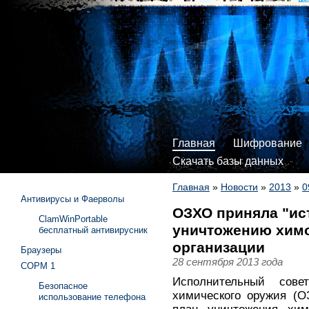
Главная
Шифрование
Скачать базы данных
Главная
»
Новости
»
2013
»
0
Антивирусы и Фаерволы
ОЗХО приняла "ис
ClamWinPortable
уничтожению химо
бесплатный антивирусник
организации
Браузеры
28 сентября 2013 года
СОРМ 1
Исполнительный сов
Безопасное
химического оружия (О
использование телефона