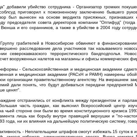
да" добавили убийство сотрудника - Организатор громких покуш
соблсуд приговорил к пожизненному заключению бывшего руков
вор был вынесен на основе вердикта присяжных, признавших 
году председателя совета директоров компании "Оптифуд" (тогда
 Вюнша и его охранников, а также в убийстве в 2004 году сотруд
- Группу грабителей в Новосибирске обвиняют в финансировани
авершено расследование дела участников так называемого новос
ии северокавказского террористического бандподполья. Новос
 счет вооруженных налетов на магазины и офисы коммерческих фи
реформы - Сельскохозяйственная и медицинская академии сдаютс
ственная и медицинская академии (РАСхН и РАМН) намерены обой
ои организации правительственному агентству. На вчерашнем за
емий дали понять, что будут добиваться передачи предприятий 
ше ценят".
Граждане отстранились от конфликта между президентом и парлам
 большая часть граждан, как выяснил Всероссийский центр изу
на чьей стороне они были во время конституционного кризиса 19
амента лишь как борьбу внутри правящей верхушки и "по-наст
93 года, ни их влияния на дальнейшую политическую систему, гово
активность - Неплательщики штрафов смогут избежать 15 суток в 
, смогут избежать административного ареста. Вчера комитет 