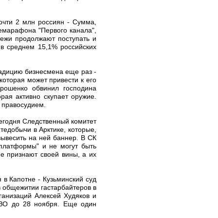
очти 2 млн россиян - Сумма,
емарафона "Первого канала",
тежи продолжают поступать и
в среднем 15,1% российских
радицию бизнесмена еще раз -
оторая может привести к его
рошенко обвинил господина
орая активно скупает оружие.
с правосудием.
Сегодня Следственный комитет
едобычи в Арктике, которые,
вывесить на ней баннер. В СК
 платформы" и не могут быть
е признают своей вины, а их
 в Капотне - Кузьминский суд
в общежитии гастарбайтеров в
ганизаций Алексей Худяков и
ИЗО до 28 ноября. Еще один