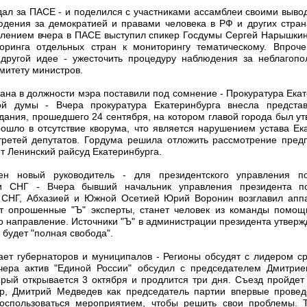
ал за ПАСЕ - и поделился с участниками ассамблеи своими выво
юдения за демократией и правами человека в РФ и других страна
влением вчера в ПАСЕ выступил спикер Госдумы Сергей Нарышки
оринга отдельных стран к мониторингу тематическому. Впроче
другой идее - ужесточить процедуру наблюдения за неблагопо
омитету министров.
мана в должности мэра поставили под сомнение - Прокуратура Ека
кой думы - Вчера прокуратура Екатеринбурга внесла предста
дания, прошедшего 24 сентября, на котором главой города был у
ошло в отсутствие кворума, что является нарушением устава Ека
третей депутатов. Гордума решила отложить рассмотрение предп
т Ленинский райсуд Екатеринбурга.
ен новый руководитель - для президентского управления по
ми СНГ - Вчера бывший начальник управления президента по
и СНГ, Абхазией и Южной Осетией Юрий Воронин возглавил апп
ют опрошенные "Ъ" эксперты, станет человек из команды помощ
то направление. Источники "Ъ" в администрации президента утвержд
 будет "полная свобода".
ет губернаторов и муниципалов - Регионы обсудят с лидером ср
Вчера актив "Единой России" обсудил с председателем Дмитр
торый открывается 3 октября и продлится три дня. Съезд пройдет
р, Дмитрий Медведев как председатель партии впервые провед
воспользоваться мероприятием, чтобы решить свои проблемы. Т