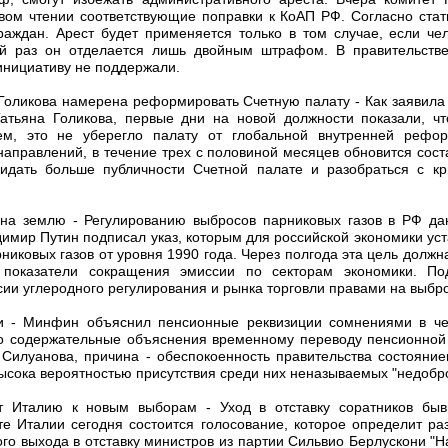
вом чтении соответствующие поправки к КоАП РФ. Согласно стати
раждан. Арест будет применяется только в том случае, если ч
ый раз он отделается лишь двойным штрафом. В правительст
инициативу не поддержали.
 Голикова намерена реформировать Счетную палату - Как заявила
атьяна Голикова, первые дни на новой должности показали, чт
чем, это не уберегло палату от глобальной внутренней рефо
аправлений, в течение трех с половиной месяцев обновится сост
ридать больше публичности Счетной палате и разобраться с к
 на землю - Регулированию выбросов парниковых газов в РФ да
имир Путин подписал указ, которым для российской экономики ус
рниковых газов от уровня 1990 года. Через полгода эта цель долж
 показатели сокращения эмиссии по секторам экономики. Под
сии углеродного регулирования и рынка торговли правами на выбр
ли - Минфин объяснил пенсионные реквизиции сомнениями в ч
о содержательные объяснения временному переводу пенсионной 
Силуанова, причина - обеспокоенность правительства состояние
сока вероятностью присутствия среди них неназываемых "недобро
т Италию к новым выборам - Уход в отставку соратников бы
те Италии сегодня состоится голосование, которое определит р
ого выхода в отставку министров из партии Сильвио Берлускони "