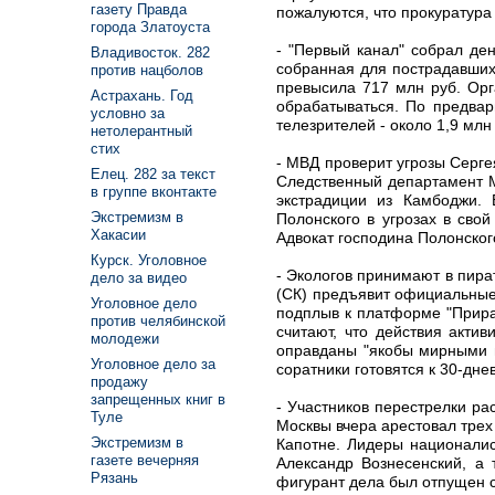
газету Правда
пожалуются, что прокуратура
города Златоуста
- "Первый канал" собрал де
Владивосток. 282
собранная для пострадавших
против нацболов
превысила 717 млн руб. Орг
Астрахань. Год
обрабатываться. По предва
условно за
телезрителей - около 1,9 млн
нетолерантный
стих
- МВД проверит угрозы Серге
Елец. 282 за текст
Следственный департамент М
в группе вконтакте
экстрадиции из Камбоджи.
Экстремизм в
Полонского в угрозах в свой
Хакасии
Адвокат господина Полонского
Курск. Уголовное
- Экологов принимают в пира
дело за видео
(СК) предъявит официальные
Уголовное дело
подплыв к платформе "Прираз
против челябинской
считают, что действия акти
молодежи
оправданы "якобы мирными ц
Уголовное дело за
соратники готовятся к 30-дне
продажу
запрещенных книг в
- Участников перестрелки ра
Туле
Москвы вчера арестовал трех
Экстремизм в
Капотне. Лидеры националис
газете вечерняя
Александр Вознесенский, а
Рязань
фигурант дела был отпущен 