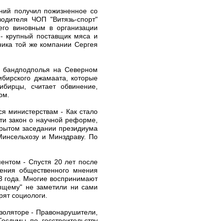
ений получил пожизненное со
одителя ЧОП "Витязь-спорт"
его виновным в организации
 - крупный поставщик мяса и
ника той же компании Сергея
и бандподполья на Северном
ибирского джамаата, которые
ибирцы, считает обвинение,
рм.
я министерствам - Как стало
ти закон о научной реформе,
крытом заседании президиума
Минсельхозу и Минздраву. По
ентом - Спустя 20 лет после
чения общественного мнения
93 года. Многие воспринимают
оящему" не заметили ни сами
рят социологи.
изоляторе - Правонарушители,
Госдумы по госстроительству