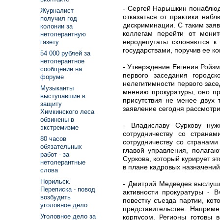
- Сергей Нарышкин понаблюд
Журналист
отказаться от практики набл
получил год
дискриминации. С таким зая
колонии за
коллегам перейти от монит
нетолерантную
евродепутаты склоняются к 
газету
государствами, поручив ее к
54 000 рублей за
нетолерантное
- Утверждение Евгения Ройз
сообщение на
первого заседания городс
форуме
нелегитимности первого засе
Музыканты
мнению прокуратуры, оно пр
выступавшие в
присутствия не менее двух 
защиту
заявление сегодня рассмотри
Химкинского леса
обвинены в
- Владиславу Суркову нуж
экстремизме
сотрудничеству со страна
80 часов
сотрудничеству со странам
обязательных
главой управления, полага
работ - за
Суркова, который курирует э
нетолерантные
в плане кадровых назначений
слова
Норильск.
- Дмитрий Медведев выслуша
Переписка - повод
активности прокуратуры - 
возбудить
повестку съезда партии, ко
уголовное дело
представительстве. Наприме
Уголовное дело за
корпусом. Регионы готовы 