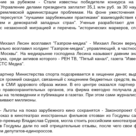
ние за рубежом - Стали известны победители конкурса на
 Управление делами президента заплатит 35,1 млн руб. за 30 нау
кремлевской администрации проблемам. На фоне ужесточения 
нтересуется "лучшими зарубежными практиками" взаимодействия в
тем и демократий западных стран". Ученые разработают для 
с незаконной миграцией и перечень "исторических маркеров, 
 Михаил Лесин возглавил "Газпром-медиа" - Михаил Лесин верн
льно возглавил холдинг "Газпром-медиа", управляющий, в частно
 Москвы". На медиарынке господина Лесина называют давним з
ка, среди активов которого - РЕН ТВ, "Пятый канал", газета "Изв
"СТС Медиа".
Партнер Министерства спорта подозревается в хищении денег, выд
ется громкий скандал, связанный с хищением бюджетных средств,
 в СМИ здорового образа жизни. В его центре оказался партнер
 правоохранительных органов, эта фирма ежегодно получала д
 на телевидении и публикации в газетах. При этом сами журналис
ваивают миллионы.
 - Льготы на показ зарубежного кино сохранятся - Законопроект
показ в кинотеатрах иностранных фильмов отозван из Госдумы с
е-премьер Владислав Сурков, могла стоить российским кинотеатрам
ов Госдумы дали по ней отрицательные отзывы, после чего свои 
м депутатов-единороссов.