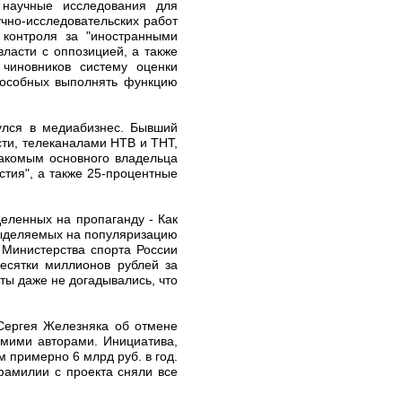
 научные исследования для
чно-исследовательских работ
контроля за "иностранными
ласти с оппозицией, а также
чиновников систему оценки
способных выполнять функцию
улся в медиабизнес. Бывший
сти, телеканалами НТВ и ТНТ,
накомым основного владельца
естия", а также 25-процентные
еленных на пропаганду - Как
 выделяемых на популяризацию
 Министерства спорта России
есятки миллионов рублей за
ты даже не догадывались, что
 Сергея Железняка об отмене
амими авторами. Инициатива,
 примерно 6 млрд руб. в год.
фамилии с проекта сняли все