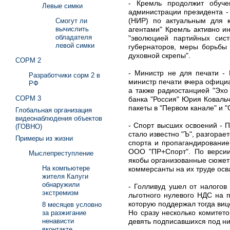
- Кремль продолжит обуче
Левые симки
администрации президента -
(НИР) по актуальным для 
Смогут ли
агентами" Кремль активно и
вычислить
обладателя
"эволюцией партийных сис
левой симки
губернаторов, меры борьбы 
духовной скрепы".
СОРМ 2
- Министр не для печати -
Разработчики сорм 2 в
министр печати вчера официа
РФ
а также радиостанцией "Эхо
СОРМ 3
банка "Россия" Юрия Ковальчу
пакеты в "Первом канале" и 
Глобальная организация
видеонаблюдения объектов
- Спорт высших освоений - 
(ГОВНО)
стало известно "Ъ", разгора
Примеры из жизни
спорта и пропагандирование
ООО "ПР+Спорт". По версии
Мыслепреступление
якобы организованные сюжеты
На компьютере
коммерсанты на их труде ос
жителя Калуги
обнаружили
- Голливуд ушел от налогов
экстремизм
льготного нулевого НДС на 
которую поддержал тогда виц
8 месяцев условно
Но сразу несколько комитет
за разжигание
девять подписавшихся под ни
ненависти
вконтакте