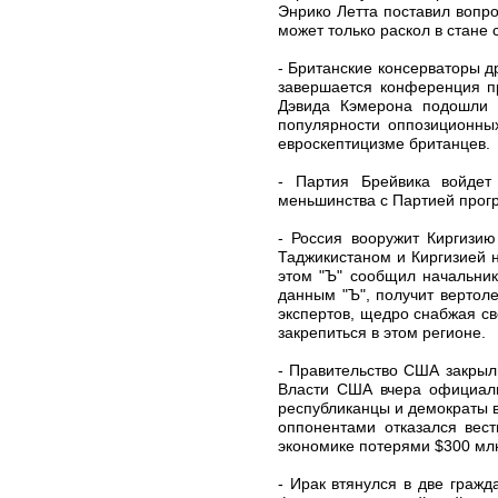
Энрико Летта поставил вопр
может только раскол в стане
- Британские консерваторы 
завершается конференция п
Дэвида Кэмерона подошли в
популярности оппозиционных
евроскептицизме британцев.
- Партия Брейвика войдет
меньшинства с Партией прогр
- Россия вооружит Киргизию
Таджикистаном и Киргизией 
этом "Ъ" сообщил начальник
данным "Ъ", получит вертол
экспертов, щедро снабжая с
закрепиться в этом регионе.
- Правительство США закрыли
Власти США вчера официаль
республиканцы и демократы в
оппонентами отказался вес
экономике потерями $300 млн
- Ирак втянулся в две граж