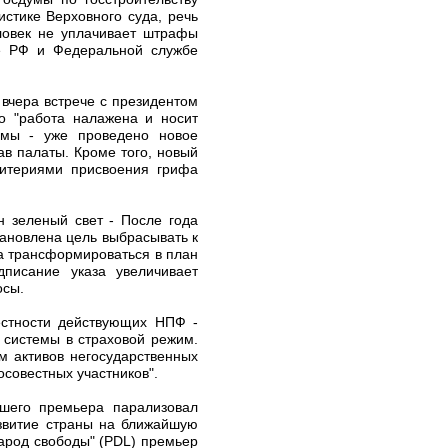
стике Верховного суда, речь
еловек не уплачивает штрафы
ве РФ и Федеральной службе
 вчера встрече с президентом
о "работа налажена и носит
рмы - уже проведено новое
ав палаты. Кроме того, новый
ритериями присвоения грифа
н зеленый свет - После года
тановлена цель выбрасывать к
на трансформироваться в план
писание указа увеличивает
осы.
естности действующих НПФ -
системы в страховой режим.
м активов негосударственных
совестных участников".
вшего премьера парализовал
азвитие страны на ближайшую
Народ свободы" (PDL) премьер