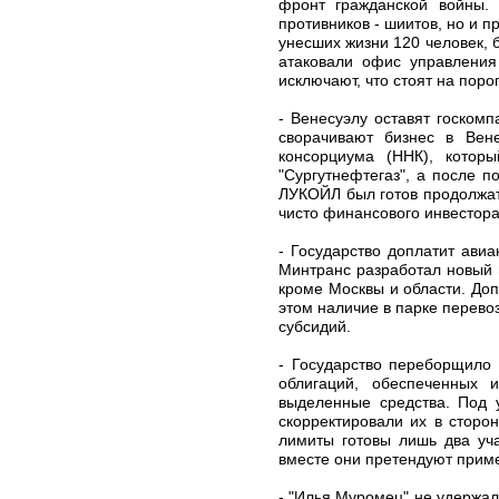
фронт гражданской войны. 
противников - шиитов, но и 
унесших жизни 120 человек, 
атаковали офис управления
исключают, что стоят на пор
- Венесуэлу оставят госком
сворачивают бизнес в Вен
консорциума (ННК), котор
"Сургутнефтегаз", а после 
ЛУКОЙЛ был готов продолжать
чисто финансового инвестора
- Государство доплатит ави
Минтранс разработал новый 
кроме Москвы и области. До
этом наличие в парке перев
субсидий.
- Государство переборщило
облигаций, обеспеченных 
выделенные средства. Под 
скорректировали их в сторо
лимиты готовы лишь два уч
вместе они претендуют приме
- "Илья Муромец" не удержа