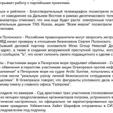
 срывает работу с партийными проектами.
ньги и рейтинги - Благотворительный телемарафон посмотрели п
 от наводнения на Дальнем Востоке в рамках десятичасового тел
анизаторы отмечают, что она еще будет расти: электронные пла
рительным данным TNS Russia, акцию "Всем миром" посмотрели 
 человек.
я Полонского - Российские правоохранители могут запросить экст
ВД начал проверку в отношении бизнесмена Сергея Полонского, к
 Бывший деловой партнер основателя Mirax Group Николай До
 адрес, а также в создании вооруженной преступной группы, кот
 сообщила "Ъ", что хочет склонить своего подзащитного к сделке 
ты - Участникам акции в Печорском море предъявят обвинения - 
 обвинения в пиратстве участникам акции Greenpeace против нефт
ломная" в Печорском море на судне Arctic Sunrise, попытались 
вистов несли "реальную угрозу личной безопасности сотрудников
елями". В Greenpeace говорят, что фигуранты уголовного дела н
вному пикету у главного офиса "Газпрома".
ссадили по камерам - Суд арестовал трех участников столкновения
 из четырех предполагаемых организаторов погрома, устроенного 
тически настроенных, но официально не зарегистрированных ор
 также гражданин Узбекистана Хайет Шарифов отправлены в С
следователем под подписку.