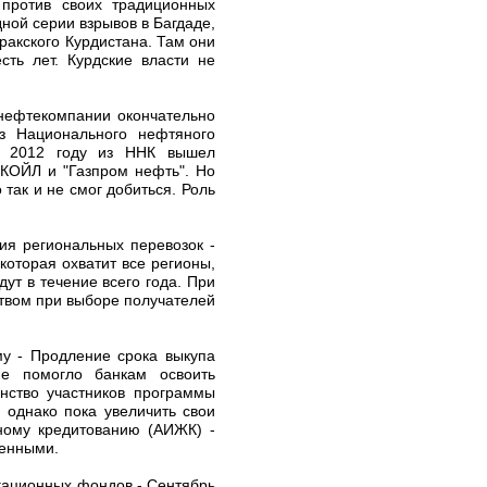
 против своих традиционных
ной серии взрывов в Багдаде,
ракского Курдистана. Там они
ть лет. Курдские власти не
 нефтекомпании окончательно
з Национального нефтяного
 в 2012 году из ННК вышел
УКОЙЛ и "Газпром нефть". Но
так и не смог добиться. Роль
ия региональных перевозок -
оторая охватит все регионы,
т в течение всего года. При
твом при выборе получателей
у - Продление срока выкупа
не помогло банкам освоить
нство участников программы
 однако пока увеличить свои
ному кредитованию (АИЖК) -
оенными.
гационных фондов - Сентябрь