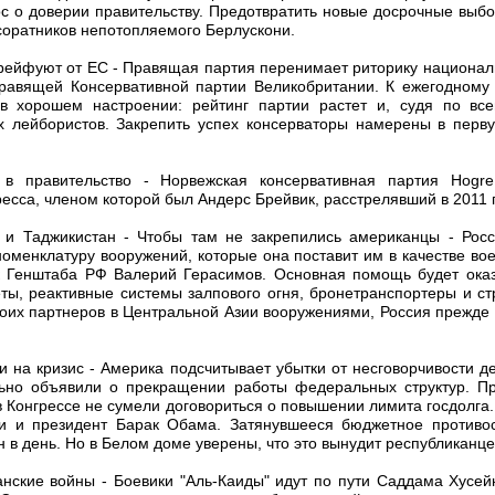
ос о доверии правительству. Предотвратить новые досрочные выб
 соратников непотопляемого Берлускони.
дрейфуют от ЕС - Правящая партия перенимает риторику национали
равящей Консервативной партии Великобритании. К ежегодному
 хорошем настроении: рейтинг партии растет и, судя по все
 лейбористов. Закрепить успех консерваторы намерены в перву
 в правительство - Норвежская консервативная партия Hogre
есса, членом которой был Андерс Брейвик, расстрелявший в 2011 г
 и Таджикистан - Чтобы там не закрепились американцы - Рос
номенклатуру вооружений, которые она поставит им в качестве во
 Генштаба РФ Валерий Герасимов. Основная помощь будет оказ
еты, реактивные системы залпового огня, бронетранспортеры и с
воих партнеров в Центральной Азии вооружениями, Россия прежде 
 на кризис - Америка подсчитывает убытки от несговорчивости д
но объявили о прекращении работы федеральных структур. Про
 Конгрессе не сумели договориться о повышении лимита госдолга
ти и президент Барак Обама. Затянувшееся бюджетное противос
 в день. Но в Белом доме уверены, что это вынудит республиканце
данские войны - Боевики "Аль-Каиды" идут по пути Саддама Хусей