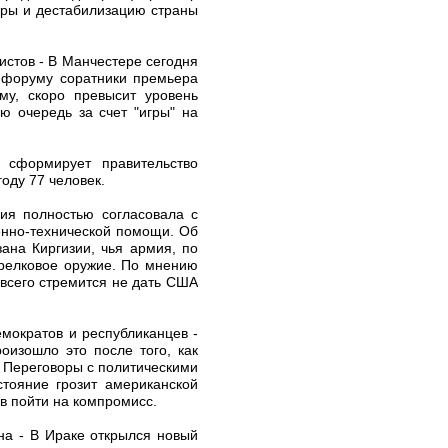
оры и дестабилизацию страны
стов - В Манчестере сегодня
 форуму соратники премьера
му, скоро превысит уровень
ю очередь за счет "игры" на
 сформирует правительство
оду 77 человек.
сия полностью согласовала с
енно-технической помощи. Об
ана Киргизии, чья армия, по
трелковое оружие. По мнению
всего стремится не дать США
емократов и республиканцев -
изошло это после того, как
. Переговоры с политическими
тояние грозит американской
в пойти на компромисс.
на - В Ираке открылся новый