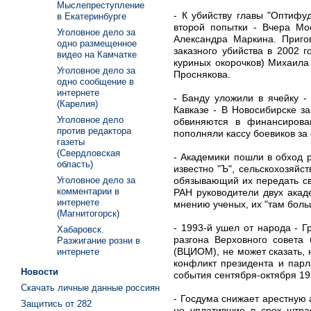
Мыслепреступление
- К убийству главы "Оптифу
в Екатеринбурге
второй попытки - Вчера Мо
Уголовное дело за
Александра Маркина. Приго
одно размещенное
заказного убийства в 2002 
видео на Камчатке
куриных окорочков) Михаила
Уголовное дело за
Проснякова.
одно сообщение в
интернете
- Банду уложили в ячейку 
(Карелия)
Кавказе - В Новосибирске з
Уголовное дело
обвиняются в финансирован
против редактора
пополняли кассу боевиков за
газеты
(Свердловская
- Академики пошли в обход 
область)
известно "Ъ", сельскохозяй
обязывающий их передать св
Уголовное дело за
комментарии в
РАН руководители двух акад
интернете
мнению ученых, их "там боль
(Магнитогорск)
- 1993-й ушел от народа - 
Хабаровск.
разгона Верховного совета
Разжигание розни в
(ВЦИОМ), не может сказать, 
интернете
конфликт президента и парл
Новости
события сентября-октября 19
Скачать личные данные россиян
- Госдума снижает арестную 
Защитись от 282
не уплатившие в срок штраф