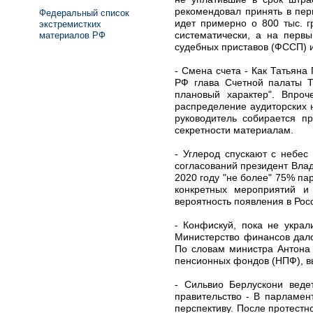
рекомендовал принять в пер
Федеральный список
идет примерно о 800 тыс. г
экстремистких
систематически, а на перв
материалов РФ
судебных приставов (ФССП) 
- Смена счета - Как Татьяна
РФ глава Счетной палаты Т
плановый характер". Впро
распределение аудиторских н
руководитель собирается п
секретности материалам.
- Углерод спускают с небес
согласований президент Влад
2020 году "не более" 75% па
конкретных мероприятий и
вероятность появления в Рос
- Конфискуй, пока не укра
Министерство финансов дал
По словам министра Антона 
пенсионных фондов (НПФ), вы
- Сильвио Берлускони веде
правительство - В парламен
перспективу. После протестн