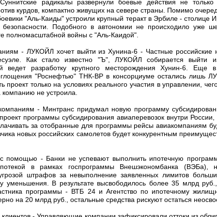
Суннитские радикалы развернули боевые действия не только
против курдов, компактно живущих на севере страны. Помимо очеред
боевики "Аль-Каиды" устроили крупный теракт в Эрбиле - столице И
 безопасности. Подобного в автономии не происходило уже шес
оге полномасштабной войны с "Аль-Каидой".
паниям - ЛУКОЙЛ хочет выйти из Хунина-6 - Частные российские
есуэле. Как стало известно "Ъ", ЛУКОЙЛ собирается выйти и
ый ведет разработку крупного месторождения Хунин-6. Еще
поглощения "Роснефтью" ТНК-ВР в консорциуме остались лишь Л
 проект только на условиях реального участия в управлении, чего 
 компанию не устроила.
акомпаниям - Минтранс придумал новую программу субсидирован
проект программы субсидирования авиаперевозок внутри России, к
плачивать за отобранные для программы рейсы авиакомпаниям буду
озчика новых российских самолетов будет конкурентным преимущес
 с помощью - Банки не успевают выполнить ипотечную программ
ипотекой в рамках госпрограммы Внешэкономбанка (ВЭБа), 
угрозой штрафов за невыполнение заявленных лимитов больши
ну уменьшения. В результате высвободилось более 35 млрд руб.,
астника программы - ВТБ 24 и Агентство по ипотечному жилищ
рно на 20 млрд руб., остальные средства рискуют остаться неосв
л клиентов - Управляющие компании зафиксировали оттоки из обли