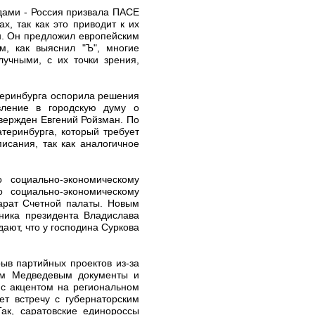
дами - Россия призвала ПАСЕ
х, так как это приводит к их
н. Он предложил европейским
м, как выяснил "Ъ", многие
лучными, с их точки зрения,
теринбурга оспорила решения
вление в городскую думу о
твержден Евгений Ройзман. По
теринбурга, который требует
исания, так как аналогичное
 социально-экономическому
 социально-экономическому
арат Счетной палаты. Новым
ника президента Владислава
ают, что у господина Суркова
ыв партийных проектов из-за
ием Медведевым документы и
 с акцентом на региональном
ет встречу с губернаторским
ак, саратовские единороссы