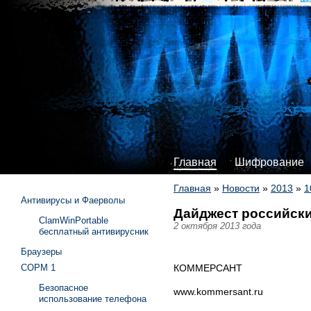
Главная
Шифрование
Главная
»
Новости
»
2013
»
1
Антивирусы и Фаерволы
Дайджест российски
ClamWinPortable
2 октября 2013 года
бесплатный антивирусник
Браузеры
КОММЕРСАНТ
СОРМ 1
Безопасное
www.kommersant.ru
использование телефона