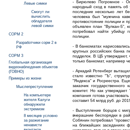
- Бирюлево Погромное - Ок
Левые симки
народный сход в память об
последние несколько лет бе
Смогут ли
человека был "мужчина кавк
вычислить
обладателя
противостояние полиции и п
левой симки
объявлен план "Вулкан-5", 
потребовал найти убийцу г
СОРМ 2
полиции.
Разработчики сорм 2 в
- В банкоматах нарисовалис
РФ
крупных российских банка п
СОРМ 3
подделок. В ЦБ утверждают,
только банкомат, например ч
Глобальная организация
видеонаблюдения объектов
- Аркадий Ротенберг вытащил
(ГОВНО)
стало известно "Ъ", структ
Примеры из жизни
"Яндекса" и Росреестра. Ещ
заказчик государственного 
Мыслепреступление
комитет. Но как утверждает
На компьютере
компания готова участвоват
жителя Калуги
составит 54 млрд руб. до 201
обнаружили
экстремизм
- Выступление борцов с миг
вчерашние беспорядки в ра
8 месяцев условно
Собянин потребовал "провес
за разжигание
на ближайших заседаниях ф
ненависти
вконтакте
жителями, только в своих соц