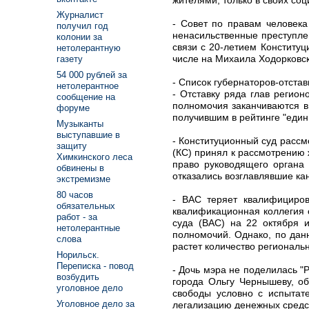
Журналист
- Совет по правам человека
получил год
ненасильственные преступле
колонии за
связи с 20-летием Конститу
нетолерантную
числе на Михаила Ходорковск
газету
54 000 рублей за
- Список губернаторов-отста
нетолерантное
- Отставку ряда глав регион
сообщение на
полномочия заканчиваются в 
форуме
получившим в рейтинге "един
Музыканты
выступавшие в
- Конституционный суд рассм
защиту
(КС) принял к рассмотрению
Химкинского леса
право руководящего органа
обвинены в
отказались возглавлявшие ка
экстремизме
80 часов
- ВАС теряет квалифициро
обязательных
квалификационная коллегия 
работ - за
суда (ВАС) на 22 октября 
нетолерантные
полномочий. Однако, по дан
слова
растет количество региональ
Норильск.
Переписка - повод
- Дочь мэра не поделилась "
возбудить
города Ольгу Чернышеву, о
уголовное дело
свободы условно с испытат
Уголовное дело за
легализацию денежных средст