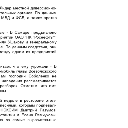
 Лидер местной диверсионно-
ительных органов. По данным
в МВД и ФСБ, а также против
мые - В Самаре предъявлено
приятий ОАО "НК "Роснефть"".
илу Ушакову и генеральному
е. По данным следствия, они
 между одним из предприятий
итает, что ему угрожали - В
омобиль главы Всеволожского
сам господин Соболенко не
в нападения рассматривается
разборок. Отметим, что имя
оны.
й неделе в ресторане отеля
с песнями, которым подпевали
 ОНЭКСИМ Дмитрий Разумов,
стантин и Елена Ремчуковы,
ях за самые выразительные