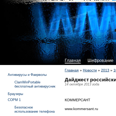
Главная
Шифрование
Главная
»
Новости
»
2013
»
1
Антивирусы и Фаерволы
Дайджест российски
ClamWinPortable
14 октября 2013 года
бесплатный антивирусник
Браузеры
КОММЕРСАНТ
СОРМ 1
Безопасное
www.kommersant.ru
использование телефона