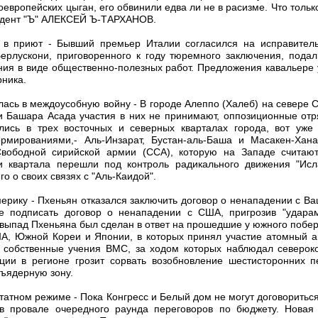
оевропейских цыган, его обвинили едва ли не в расизме. Что толь
ндент "Ъ" АЛЕКСЕЙ Ъ-ТАРХАНОВ.
т в приют - Бывший премьер Италии согласился на исправитель
рлускони, приговоренного к году тюремного заключения, пода
ния в виде общественно-полезных работ. Предложения кавальере 
рника.
лась в междоусобную войну - В городе Алеппо (Халеб) на севере 
ки Башара Асада участия в них не принимают, оппозиционные от
лись в трех восточных и северных кварталах города, вот уже
рмированиями,- Аль-Инзарат, Бустан-аль-Баша и Масакен-Хан
вободной сирийской армии (ССА), которую на Западе считаю
ри квартала перешли под контроль радикального движения "Исл
о о своих связях с "Аль-Каидой".
ерику - Пхеньян отказался заключить договор о ненападении с В
е подписать договор о ненападении с США, пригрозив "удар
 выпад Пхеньяна был сделан в ответ на прошедшие у южного побе
, Южной Кореи и Японии, в которых принял участие атомный а
л собственные учения ВМС, за ходом которых наблюдал северок
ации в регионе грозит сорвать возобновление шестисторонних 
зъядерную зону.
штатном режиме - Пока Конгресс и Белый дом не могут договориться
провале очередного раунда переговоров по бюджету. Новая 