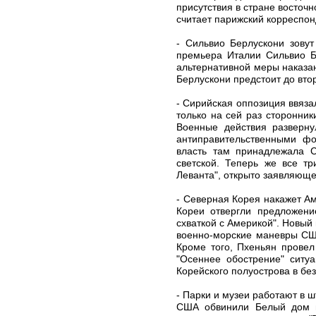
присутствия в стране восточн
считает парижский корреспо
- Сильвио Берлускони зову
премьера Италии Сильвио Бе
альтернативной меры наказа
Берлускони предстоит до вто
- Сирийская оппозиция ввяза
только на сей раз сторонни
Военные действия разверну
антиправительственными фо
власть там принадлежала С
светской. Теперь же все т
Леванта", открыто заявляющег
- Северная Корея накажет Ам
Кореи отвергли предложени
схваткой с Америкой". Новый
военно-морские маневры США
Кроме того, Пхеньян прове
"Осеннее обострение" ситу
Корейского полуострова в бе
- Парки и музеи работают в 
США обвинили Белый дом в 