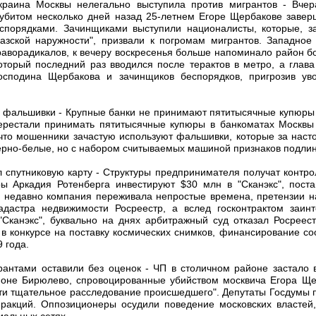
раина Москвы нелегально выступила против мигрантов - Вче
 убитом несколько дней назад 25-летнем Егоре Щербакове заве
спорядками. Зачинщиками выступили националисты, которые, з
азской наружности", призвали к погромам мигрантов. Западное
раворадикалов, к вечеру воскресенья больше напоминало район бо
который последний раз вводился после терактов в метро, а гла
осподина Щербакова и зачинщиков беспорядков, пригрозив уво
ь фальшивки - Крупные банки не принимают пятитысячные купюры
ерестали принимать пятитысячные купюры в банкоматах Москвы 
 что мошенники зачастую используют фальшивки, которые за нас
ерно-белые, но с набором считываемых машиной признаков подлин
 спутниковую карту - Структуры предпринимателя получат контрол
уры Аркадия Ротенберга инвестируют $30 млн в "Сканэкс", пост
е недавно компания переживала непростые времена, претензии н
кадастра недвижимости Росреестр, а вслед госконтрактом заи
 "Сканэкс", буквально на днях арбитражный суд отказал Росреест
ь в конкурсе на поставку космических снимков, финансирование с
9 года.
рантами оставили без оценок - ЧП в столичном районе застало в
йоне Бирюлево, спровоцированные убийством москвича Егора Ще
ти тщательное расследование происшедшего". Депутаты Госдумы 
ракций. Оппозиционеры осудили поведение московских властей,
иальных сетях.