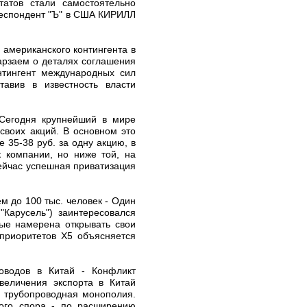
татов стали самостоятельно
респондент "Ъ" в США КИРИЛЛ
 американского контингента в
арзаем о деталях соглашения
нтингент международных сил
тавив в известность власти
 Сегодня крупнейший в мире
воих акций. В основном это
 35-38 руб. за одну акцию, в
 компании, но ниже той, на
сейчас успешная приватизация
ем до 100 тыс. человек - Один
"Карусель") заинтересовался
вые намерена открывать свои
 приоритетов X5 объясняется
роводов в Китай - Конфликт
величения экспорта в Китай
я трубопроводная монополия.
ного спора - по расширению