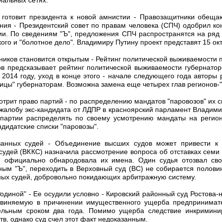
 готовит президента к новой амнистии - Правозащитники обеща
ния - Президентский совет по правам человека (СПЧ) одобрил к
ции. По сведениям "Ъ", предложения СПЧ распространятся на ряд 
ого и "болотное дело". Владимиру Путину проект представят 15 ок
вников становится открытым - Рейтинг политической выживаемости
ов предсказывает рейтинг политической выживаемости губернатор
2014 году, уход в конце этого - начале следующего года авторы
ицы" губернаторам. Возможна замена еще четырех глав регионов-"
отрит право партий - по распределению мандатов "паровозов" их с
 жалобу экс-кандидата от ЛДПР в красноярский парламент Владими
 партии распределять по своему усмотрению мандаты на регион
ндидатские списки "паровозы".
ванных судей - Объединение высших судов может привести к 
судей (ВККС) назначила рассмотрение вопроса об отставках семи
и официально обнародовала их имена. Один судья отозвал св
ным "Ъ", переходить в Верховный суд (ВС) не собирается полов
ных судей, добровольно покидающих арбитражную систему.
Родиной" - Ее осудили условно - Кировский районный суд Ростова-
бвиняемую в причинении имущественного ущерба предпринимат
ельным сроком два года. Помимо ущерба следствие инкримин
в, однако суд счел этот факт недоказанным.