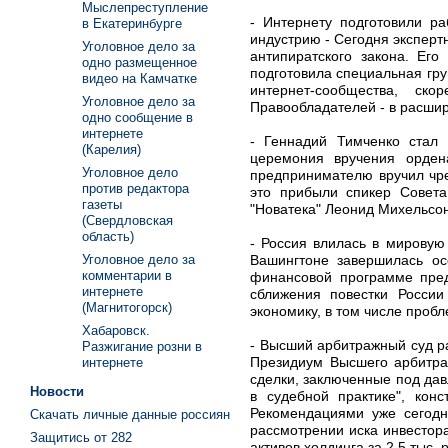
Мыслепреступление
- Интернету подготовили ра
в Екатеринбурге
индустрию - Сегодня эксперт
Уголовное дело за
антипиратского закона. Его
одно размещенное
подготовила специальная гр
видео на Камчатке
интернет-сообщества, ск
Уголовное дело за
Правообладателей - в расшир
одно сообщение в
интернете
- Геннадий Тимченко стал
(Карелия)
церемония вручения орден
Уголовное дело
предпринимателю вручил чре
против редактора
это прибыли спикер Совет
газеты
"Новатека" Леонид Михельсон
(Свердловская
область)
- Россия влилась в мировую
Вашингтоне завершилась о
Уголовное дело за
комментарии в
финансовой программе пред
интернете
сближения повестки России
(Магнитогорск)
экономику, в том числе про
Хабаровск.
- Высший арбитражный суд ра
Разжигание розни в
Президиум Высшего арбитра
интернете
сделки, заключенные под да
Новости
в судебной практике", кон
Рекомендациями уже сегодн
Скачать личные данные россиян
рассмотрении иска инвестор
Защитись от 282
активов холдинга за 2,5 тыс. 