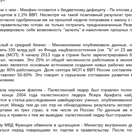
 ни с чем - Минфин готовится к бюджетному дефициту - По итогам
цитом в 1,2% ВВП. Несмотря на такой позитивный результат трех
огласно одобренным им на прошлой неделе поправкам к закону о 
 правительство готово не только потратить предназначенные Ре
езервировало себе возможность "залезть" в накопления прошлых л
алый и средний бизнес - Минэкономики опубликовало данные, н
ить 100 млрд руб. из Фонда нацблагосостояния (см. "Ъ" от 23 ав
ва (МСП). К началу 2013 года в стране было зарегистрировано 6
тыс. человек. Это 25% от общей численности работников в эконо
знес является основным источником создания новых рабочих мес
 до 80% работающих. Доля сектора МСП в ВВП России составляе
ставляет 50-60%. Это говорит о серьезном отставании развития 
номики.
ала научным фактом - Палестинский лидер был отравлен поло
в конце 2004 года палестинского лидера Ясира Арафата най
ится в статье-расследовании швейцарских ученых, опубликованно
ncet. Между тем до сих пор не обнародованы результаты эксперт
ртами из трех стран, в том числе из России. По данным же и
сь и привело к тем же выводам: палестинский лидер был отравле
лаву МВД Франции обвинили в цыганщине - Министру внутренних
аться перед товарищами по партии и правительству. После тог