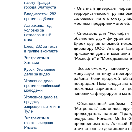
газету Правда
города Златоуста
- Опытный диверсант нарвал
террористической группы бы
Владивосток. 282
силовиков, на его счету уч
против нацболов
местных предпринимателей.
Астрахань. Год
условно за
- Спектакль для "Роснефти
нетолерантный
обвинение двум фигурантам у
стих
Директору автономной неко
Елец. 282 за текст
директору ООО "Альтера-Пар
в группе вконтакте
присвоили деньги компании 
Экстремизм в
"Роснефти" и "Молодежным те
Хакасии
- Всеволожскому чиновнику 
Курск. Уголовное
минувшую пятницу в пригоро
дело за видео
района Ленинградской обл
Уголовное дело
пострадал. Пока следствие 
против челябинской
несколько вариантов - от 
молодежи
чиновника фигурирует в мате
Уголовное дело за
продажу
- Обыкновенный снобизм - 
запрещенных книг в
"Метрополь" состоялось вруч
Туле
председатель партии "Гра
Экстремизм в
владелица Forward Media G
газете вечерняя
предприниматель Алексей 
Рязань
отечественные достижения пр