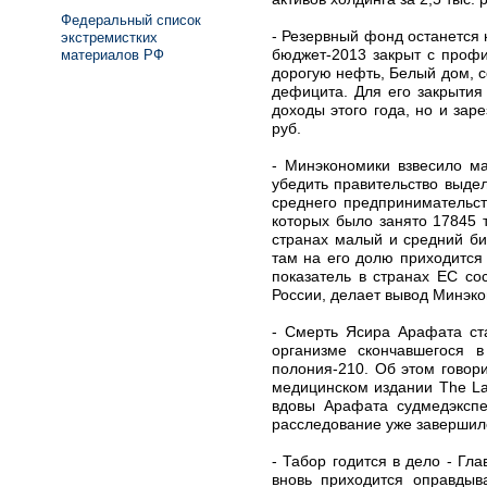
Федеральный список
- Резервный фонд останется
экстремистких
бюджет-2013 закрыт с профи
материалов РФ
дорогую нефть, Белый дом, с
дефицита. Для его закрытия
доходы этого года, но и зар
руб.
- Минэкономики взвесило м
убедить правительство выдел
среднего предпринимательст
которых было занято 17845 
странах малый и средний би
там на его долю приходится
показатель в странах ЕС со
России, делает вывод Минэко
- Смерть Ясира Арафата ст
организме скончавшегося 
полония-210. Об этом говор
медицинском издании The La
вдовы Арафата судмедэкспе
расследование уже завершило
- Табор годится в дело - Г
вновь приходится оправдыв