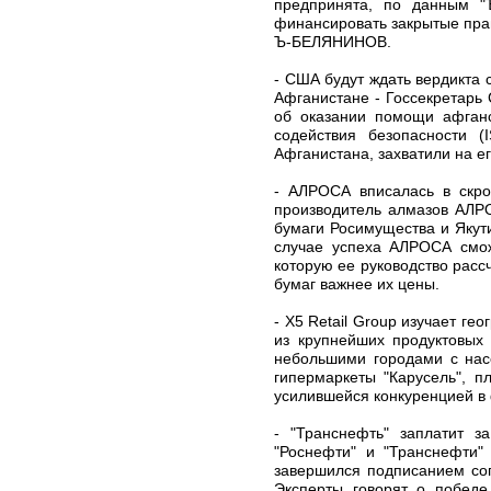
предпринята, по данным "Ъ
финансировать закрытые пра
Ъ-БЕЛЯНИНОВ.
- США будут ждать вердикта 
Афганистане - Госсекретарь
об оказании помощи афганс
содействия безопасности (
Афганистана, захватили на е
- АЛРОСА вписалась в скро
производитель алмазов АЛР
бумаги Росимущества и Якути
случае успеха АЛРОСА смож
которую ее руководство расс
бумаг важнее их цены.
- X5 Retail Group изучает ге
из крупнейших продуктовых 
небольшими городами с насе
гипермаркеты "Карусель", п
усилившейся конкуренцией в
- "Транснефть" заплатит з
"Роснефти" и "Транснефти"
завершился подписанием сог
Эксперты говорят о победе