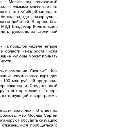
ра в Москве так называемый
ршился самыми массовыми за
аявив, что убийцей молодого
 Бирюлево, где развернулось
евых действий. В городе был
ва МВД Владимир Колокольцев
лить руководство столичной
 - На прошлой неделе четыре
и области из-за роста числа
тоящие купюры может принять
ности.
ь в компании "Сканэкс" - Как
авщика спутниковых карт для
а 100 млн руб. ей предъявил
нтересовался и Следственный
ру в его претензиях. Теперь
оответствующей госпрограммы
ласти врасплох - В ответ на
рбакова, мэр Москвы Сергей
планируют обсудить ситуацию
 отказавшихся пообщаться с