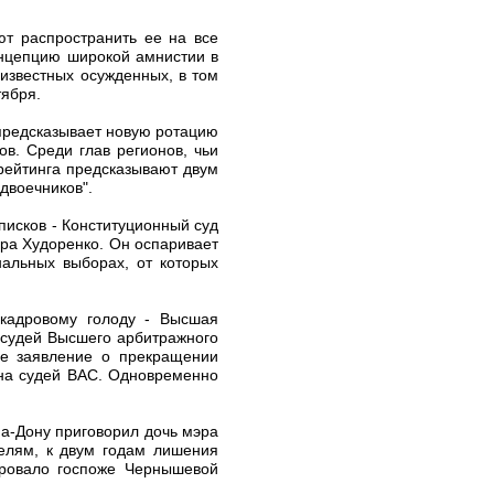
ют распространить ее на все
онцепцию широкой амнистии в
известных осужденных, в том
тября.
 предсказывает новую ротацию
ов. Среди глав регионов, чьи
 рейтинга предсказывают двум
двоечников".
писков - Конституционный суд
ра Худоренко. Он оспаривает
альных выборах, от которых
кадровому голоду - Высшая
 судей Высшего арбитражного
ое заявление о прекращении
ина судей ВАС. Одновременно
на-Дону приговорил дочь мэра
елям, к двум годам лишения
ировало госпоже Чернышевой