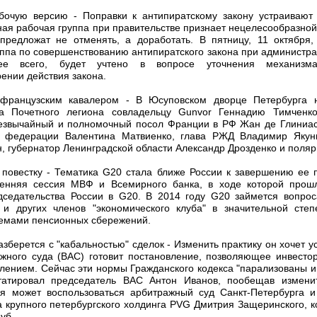
бочую версию - Поправки к антипиратскому закону устраивают
ная рабочая группа при правительстве признает нецелесообразно
 предложат не отменять, а доработать. В пятницу, 11 октября
уппа по совершенствованию антипиратского закона при администра
орее всего, будет учтено в вопросе уточнения механизм
ении действия закона.
 французским кавалером - В Юсуповском дворце Петербурга
а Почетного легиона совладельцу Gunvor Геннадию Тимченко
звычайный и полномочный посол Франции в РФ Жан де Глиниаст
а федерации Валентина Матвиенко, глава РЖД Владимир Якуни
, губернатор Ленинградской области Александр Дрозденко и поляр
 повестку - Тематика G20 стала ближе России к завершению ее п
сенняя сессия МВФ и Всемирного банка, в ходе которой прош
седательства России в G20. В 2014 году G20 займется вопроса
 и других членов "экономического клуба" в значительной степ
блемами пенсионных сбережений.
зберется с "кабальностью" сделок - Изменить практику он хочет ус
жного суда (ВАС) готовит постановление, позволяющее инвесто
влением. Сейчас эти нормы Гражданского кодекса "парализованы и
статировал председатель ВАС Антон Иванов, пообещав измен
я может воспользоваться арбитражный суд Санкт-Петербурга и
а крупного петербургского холдинга PVG Дмитрия Защеринского, к
руб.