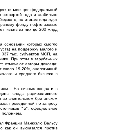
 девяти месяцев федеральный
 четвертей года и стабильно
бюджете, по итогам года ждет
зервному фонду нефтегазовые
ет, изъяв из них до 200 млрд
а основании которых смогло
густа) на поддержку малого и
 037 тыс. субъектов МСП, на
мике. При этом в зарубежных
т, отмечают авторы доклада:
т около 19-20%, аналогичный
малого и среднего бизнеса в
нием - На личных вещах и в
дены следы радиоактивного
й во влиятельном британском
изы, проведенной по запросу
сточников "Ъ", официальное
н полонием.
 дел Франции Манюэлю Вальсу
о как он высказался против