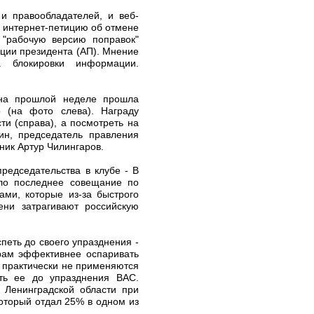
 и правообладателей, и веб-
й интернет-петицию об отмене
, "рабочую версию поправок"
ции президента (АП). Мнение
а блокировки информации.
 на прошлой неделе прошла
 (на фото слева). Награду
и (справа), а посмотреть на
н, председатель правления
ник Артур Чилингаров.
редседательства в клубе - В
ло последнее совещание по
ми, которые из-за быстрого
ени затрагивают российскую
петь до своего упразднения -
рам эффективнее оспаривать
 практически не применяются
ить ее до упразднения ВАС.
 Ленинградской области при
оторый отдал 25% в одном из