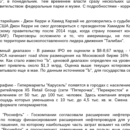
", в понедельник. Тем временем власти сразу нескольких ш
вительством федеральные парки и музеи. С подробностями - кор
старейшин - Джон Керри и Хамид Карзай не договорились о судьбе
 США Джон Керри не смог договориться с президентом Хамидом К
кому правительству после 2014 года, когда страну покинет ко
ISAF). Переговоры осложнило и то, что американцы, не пос
го территории высокопоставленного лидера движения "Талибан".
мный диапазон - В рамках IPO ее оценили в $8-8,67 млрд -
ОСА начинает road show размещения на Московской бирже 16% с
и. Как стало известно "Ъ", ценовой диапазон определен на уровне
ет привлечь около $1,3 млрд. Оценка выше текущих котировок
читывало еще в мае. По данным источников "Ъ", для государства 
ографию - Гипермаркеты "Карусель" появятся в городах с населени
ритейлеров X5 Retail Group (сети "Пятерочка", "Перекресток" и 
лением от 50 тыс. до 100 тыс. человек. Здесь компания впер
лощадь которых уменьшена с 10 тыс. до 4,5 тыс. кв. м. Смена
 формате гипермаркетов.
а "Роснефть" - Госкомпании согласовали расширение нефтеп
 по поводу финансирования расширения нефтепроводов для у
лашения, по которому наибольшую часть затрат возьмет на себ
 "Роснефти" и прогнозируют завершение в ее пользу еще од