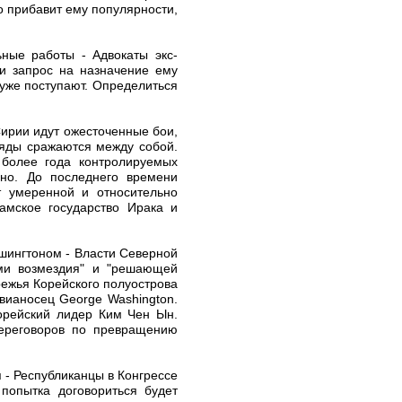
ко прибавит ему популярности,
ные работы - Адвокаты экс-
ли запрос на назначение ему
уже поступают. Определиться
Сирии идут ожесточенные бои,
ряды сражаются между собой.
 более года контролируемых
ано. До последнего времени
т умеренной и относительно
амское государство Ирака и
ашингтоном - Власти Северной
ами возмездия" и "решающей
режья Корейского полуострова
вианосец George Washington.
орейский лидер Ким Чен Ын.
переговоров по превращению
 - Республиканцы в Конгрессе
попытка договориться будет