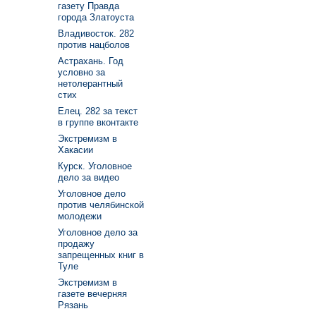
газету Правда
города Златоуста
Владивосток. 282
против нацболов
Астрахань. Год
условно за
нетолерантный
стих
Елец. 282 за текст
в группе вконтакте
Экстремизм в
Хакасии
Курск. Уголовное
дело за видео
Уголовное дело
против челябинской
молодежи
Уголовное дело за
продажу
запрещенных книг в
Туле
Экстремизм в
газете вечерняя
Рязань