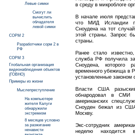
Левые симки
в среду в микроблоге орг
Смогут ли
В начале июля предста
вычислить
обладателя
что МИД Исландии п
левой симки
Сноудена на тот случай
этой страны. Запрос б
СОРМ 2
страны.
Разработчики сорм 2 в
РФ
Ранее стало известно
СОРМ 3
служба РФ получила за
Сноудена, которого 
Глобальная организация
видеонаблюдения объектов
временного убежища в Р
(ГОВНО)
установленные законом 
Примеры из жизни
Власти США разыски
Мыслепреступление
обнародовал в СМИ 
На компьютере
американских спецслуж
жителя Калуги
Сноуден бежал из США
обнаружили
Москву.
экстремизм
8 месяцев условно
Экс-сотрудник америк
за разжигание
ненависти
неделю находится в
вконтакте