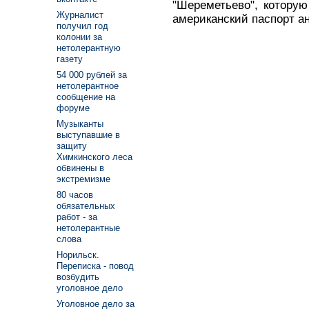
"Шереметьево", которую
Журналист
американский паспорт а
получил год
колонии за
нетолерантную
газету
54 000 рублей за
нетолерантное
сообщение на
форуме
Музыканты
выступавшие в
защиту
Химкинского леса
обвинены в
экстремизме
80 часов
обязательных
работ - за
нетолерантные
слова
Норильск.
Переписка - повод
возбудить
уголовное дело
Уголовное дело за