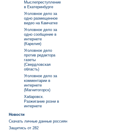
Мыслепреступление
в Екатеринбурге
Уголовное дело за
одно размещенное
видео на Камчатке
Уголовное дело за
одно сообщение в
интернете
(Карелия)
Уголовное дело
против редактора
газеты
(Свердловская
область)
Уголовное дело за
комментарии в
интернете
(Магнитогорск)
Хабаровск.
Разжигание розни в
интернете
Новости
Скачать личные данные россиян
Защитись от 282