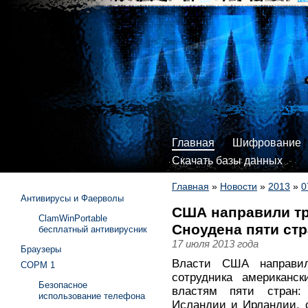
Главная
Шифрование
Скачать базы данных
Главная
»
Новости
»
2013
»
0
Антивирусы и Фаерволы
США направили тр
ClamWinPortable
Сноудена пяти стр
бесплатный антивирусник
17 июля 2013 года
Браузеры
Власти США направил
СОРМ 1
сотрудника американс
Безопасное
властям пяти стран: 
использование телефона
Исландии и Ирландии, 