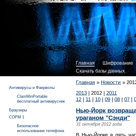
Главная
Шифрование
Скачать базы данных
Главная
»
Новости
»
201
Антивирусы и Фаерволы
2013
|
2012
|
2011
ClamWinPortable
12
|
11
|
10
|
09
|
08
|
07
|
бесплатный антивирусник
Нью-Йорк возвраща
Браузеры
ураганом "Сэнди"
СОРМ 1
31 октября 2012 года
Безопасное
использование телефона
В Нью-Йорке в пять ча