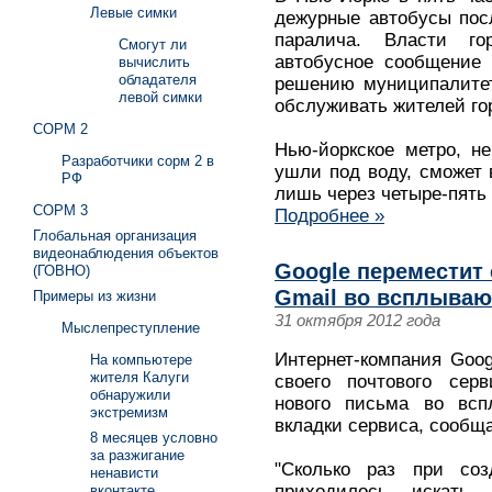
Левые симки
дежурные автобусы посл
паралича. Власти го
Смогут ли
автобусное сообщение 
вычислить
обладателя
решению муниципалитет
левой симки
обслуживать жителей го
СОРМ 2
Нью-йоркское метро, не
Разработчики сорм 2 в
ушли под воду, сможет 
РФ
лишь через четыре-пять 
СОРМ 3
Подробнее »
Глобальная организация
видеонаблюдения объектов
Google переместит 
(ГОВНО)
Gmail во всплываю
Примеры из жизни
31 октября 2012 года
Мыслепреступление
Интернет-компания Goo
На компьютере
жителя Калуги
своего почтового сер
обнаружили
нового письма во всп
экстремизм
вкладки сервиса, сообщ
8 месяцев условно
за разжигание
"Сколько раз при соз
ненависти
приходилось искать
вконтакте