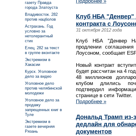
Подробнее »
газету Правда
города Златоуста
Владивосток. 282
Клуб НБА "Денвер"
против нацболов
контракта с Лоусон
Астрахань. Год
31 октября 2012 года
условно за
нетолерантный
Клуб НБА "Денвер Наг
стих
продлении соглашения
Елец. 282 за текст
Лоусоном, сообщает ES
в группе вконтакте
Экстремизм в
Новый контракт вступи
Хакасии
будет рассчитан на 4 го
Курск. Уголовное
дело за видео
48 миллионов долларо
клубом длились поч
Уголовное дело
против челябинской
подтвердил информац
молодежи
странице в сети Twitter.
Уголовное дело за
Подробнее »
продажу
запрещенных книг в
Туле
Дональд Трамп из-з
Экстремизм в
дедлайн для обна
газете вечерняя
документов
Рязань