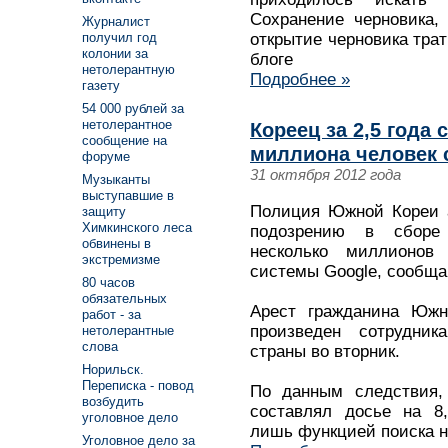
Сохранение черновика,
Журналист
получил год
открытие черновика трат
колонии за
блоге
нетолерантную
Подробнее »
газету
54 000 рублей за
нетолерантное
Кореец за 2,5 года 
сообщение на
миллиона человек 
форуме
31 октября 2012 года
Музыканты
выступавшие в
Полиция Южной Кореи а
защиту
Химкинского леса
подозрению в сборе
обвинены в
несколько миллионов
экстремизме
системы Google, сообщ
80 часов
обязательных
Арест гражданина Юж
работ - за
произведен сотрудник
нетолерантные
слова
страны во вторник.
Норильск.
Переписка - повод
По данным следствия, 
возбудить
составлял досье на 8,
уголовное дело
лишь функцией поиска н
Уголовное дело за