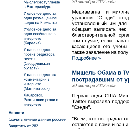
30 октября 2012 года
Мыслепреступление
в Екатеринбурге
Медиамагнат и милли
Уголовное дело за
ураганом "Сэнди" ото
одно размещенное
видео на Камчатке
установленный им для 
обещает выписать чек
Уголовное дело за
одно сообщение в
благотворительной орг
интернете
том случае, если глава 
(Карелия)
касающиеся его учебы 
Уголовное дело
также заявление на полу
против редактора
Подробнее »
газеты
(Свердловская
область)
Мишель Обама в Tw
Уголовное дело за
пострадавшим от у
комментарии в
интернете
30 октября 2012 года
(Магнитогорск)
Хабаровск.
Первая леди США Мише
Разжигание розни в
Twitter выразила подде
интернете
"Сэнди".
Новости
"Всем, кто пострадал о
Скачать личные данные россиян
остаются с вами и ваши
Защитись от 282