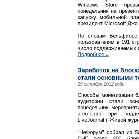
Windows Store прев
понедельник на презен
запуску мобильной пл
президент Microsoft Джо
По словам Бельфиоре,
пользователям в 191 стр
число поддерживаемых о
Подробнее »
Заработок на блога
стали основными 
29 октября 2012 года
Способы монетизации б
аудитории стали ос
понедельник мероприят
агентство при подде
LiveJournal ("Живой жур
"НеФорум" собрал из 5
СНГ около 200 блог