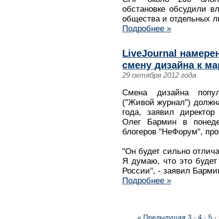
обстановке обсудили в
общества и отдельных л
Подробнее »
LiveJournal намер
смену дизайна к ма
29 октября 2012 года
Смена дизайна популя
("Живой журнал") должн
года, заявил директор 
Олег Бармин в понеде
блогеров "НеФорум", пр
"Он будет сильно отлича
Я думаю, что это буде
России", - заявил Барми
Подробнее »
« Предыдущая
3
-
4
-
5
-