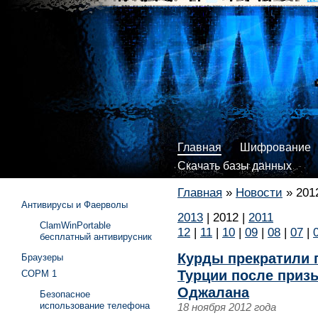
Главная
Шифрование
Скачать базы данных
Главная
»
Новости
»
201
Антивирусы и Фаерволы
2013
|
2012
|
2011
ClamWinPortable
12
|
11
|
10
|
09
|
08
|
07
|
бесплатный антивирусник
Курды прекратили 
Браузеры
Турции после приз
СОРМ 1
Оджалана
Безопасное
использование телефона
18 ноября 2012 года