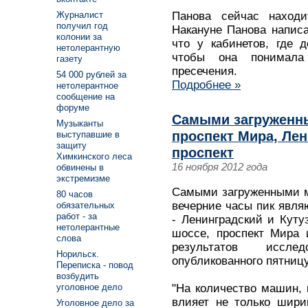
Журналист
Панова сейчас находи
получил год
Накануне Панова написа
колонии за
что у кабинетов, где 
нетолерантную
чтобы она понимала
газету
пресечения.
54 000 рублей за
Подробнее »
нетолерантное
сообщение на
форуме
Самыми загруженн
Музыканты
проспект Мира, Лен
выступавшие в
защиту
проспект
Химкинского леса
16 ноября 2012 года
обвинены в
экстремизме
Самыми загруженными м
80 часов
вечерние часы пик явля
обязательных
работ - за
- Ленинградский и Куту
нетолерантные
шоссе, проспект Мира 
слова
результатов иссле
Норильск.
опубликованного пятницу
Переписка - повод
возбудить
"На количество машин, 
уголовное дело
влияет не только шири
Уголовное дело за