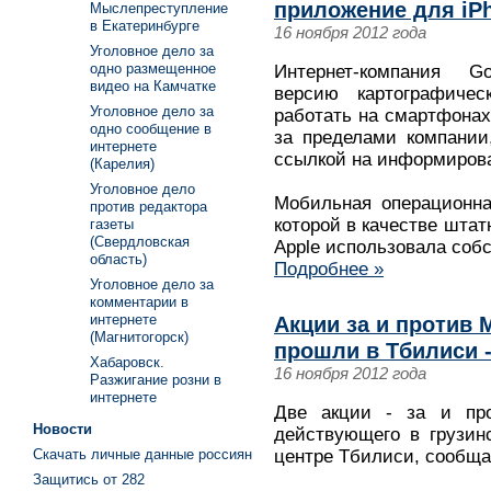
приложение для iP
Мыслепреступление
в Екатеринбурге
16 ноября 2012 года
Уголовное дело за
одно размещенное
Интернет-компания G
видео на Камчатке
версию картографичес
Уголовное дело за
работать на смартфонах
одно сообщение в
за пределами компании,
интернете
ссылкой на информирова
(Карелия)
Уголовное дело
Мобильная операционна
против редактора
которой в качестве штат
газеты
(Свердловская
Apple использовала собс
область)
Подробнее »
Уголовное дело за
комментарии в
интернете
Акции за и против 
(Магнитогорск)
прошли в Тбилиси -
Хабаровск.
16 ноября 2012 года
Разжигание розни в
интернете
Две акции - за и про
Новости
действующего в грузин
Скачать личные данные россиян
центре Тбилиси, сообщае
Защитись от 282