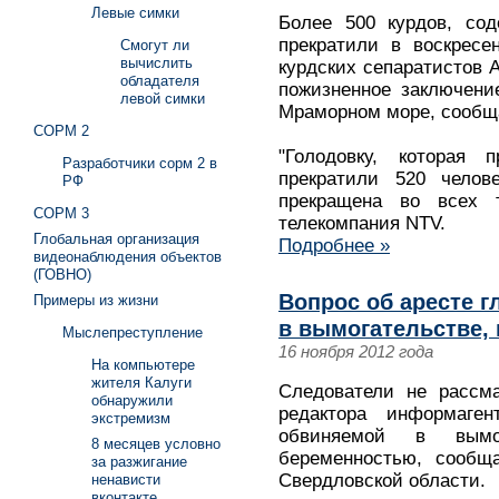
Левые симки
Более 500 курдов, со
прекратили в воскресе
Смогут ли
вычислить
курдских сепаратистов
обладателя
пожизненное заключени
левой симки
Мраморном море, сообщ
СОРМ 2
"Голодовку, которая 
Разработчики сорм 2 в
прекратили 520 челове
РФ
прекращена во всех т
СОРМ 3
телекомпания NTV.
Глобальная организация
Подробнее »
видеонаблюдения объектов
(ГОВНО)
Вопрос об аресте г
Примеры из жизни
в вымогательстве,
Мыслепреступление
16 ноября 2012 года
На компьютере
жителя Калуги
Следователи не рассм
обнаружили
редактора информаген
экстремизм
обвиняемой в вым
8 месяцев условно
беременностью, сообщ
за разжигание
Свердловской области.
ненависти
вконтакте