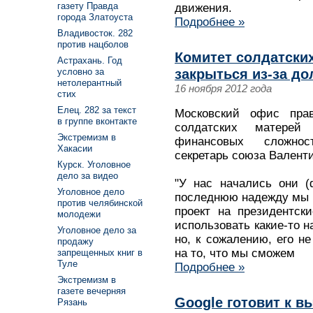
газету Правда
движения.
города Златоуста
Подробнее »
Владивосток. 282
против нацболов
Комитет солдатски
Астрахань. Год
закрыться из-за до
условно за
нетолерантный
16 ноября 2012 года
стих
Елец. 282 за текст
Московский офис прав
в группе вконтакте
солдатских матерей
Экстремизм в
финансовых сложнос
Хакасии
секретарь союза Валент
Курск. Уголовное
дело за видео
"У нас начались они (
Уголовное дело
последнюю надежду мы п
против челябинской
проект на президентск
молодежи
использовать какие-то 
Уголовное дело за
но, к сожалению, его н
продажу
на то, что мы сможем
запрещенных книг в
Туле
Подробнее »
Экстремизм в
газете вечерняя
Google готовит к в
Рязань