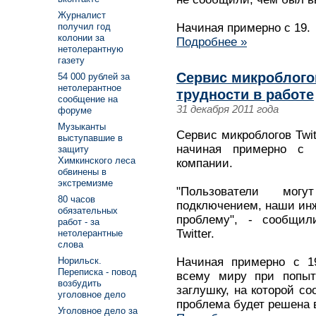
Журналист
получил год
Начиная примерно с 19.
колонии за
Подробнее »
нетолерантную
газету
Сервис микроблого
54 000 рублей за
нетолерантное
трудности в работе
сообщение на
31 декабря 2011 года
форуме
Музыканты
Сервис микроблогов Twit
выступавшие в
начиная примерно с 
защиту
Химкинского леса
компании.
обвинены в
экстремизме
"Пользователи мо
80 часов
подключением, наши ин
обязательных
проблему", - сообщил
работ - за
Twitter.
нетолерантные
слова
Начиная примерно с 19
Норильск.
Переписка - повод
всему миру при попыт
возбудить
заглушку, на которой со
уголовное дело
проблема будет решена 
Уголовное дело за