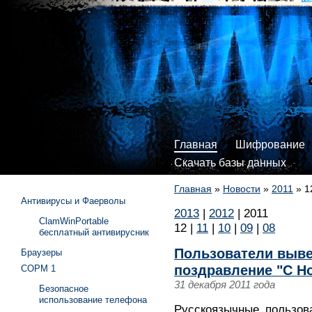
Главная
Шифрование
Скачать базы данных
Главная
»
Новости
»
2011
»
1
Антивирусы и Фаерволы
2013
|
2012
|
2011
ClamWinPortable
12
|
11
|
10
|
09
|
08
бесплатный антивирусник
Пользователи вывел
Браузеры
поздравление "С Н
СОРМ 1
31 декабря 2011 года
Безопасное
использование телефона
Русскоязычные пользова