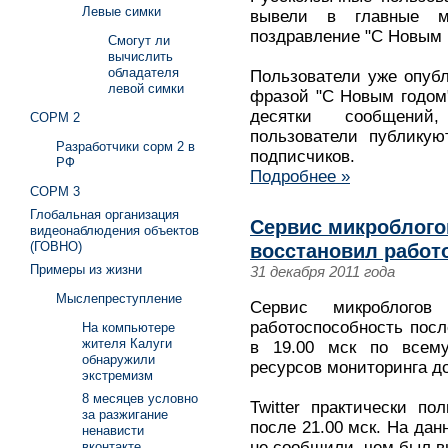
Левые симки
вывели в главные м
поздравление "С Новым г
Смогут ли
вычислить
обладателя
Пользователи уже опубл
левой симки
фразой "С Новым годом
десятки сообщений
СОРМ 2
пользователи публикую
Разработчики сорм 2 в
подписчиков.
РФ
Подробнее »
СОРМ 3
Глобальная организация
Сервис микроблогов
видеонаблюдения объектов
(ГОВНО)
восстановил работ
Примеры из жизни
31 декабря 2011 года
Мыслепреступление
Сервис микроблогов 
работоспособность посл
На компьютере
жителя Калуги
в 19.00 мск по всему
обнаружили
ресурсов мониторинга до
экстремизм
8 месяцев условно
Twitter практически п
за разжигание
после 21.00 мск. На да
ненависти
не сообщили, чем был в
вконтакте