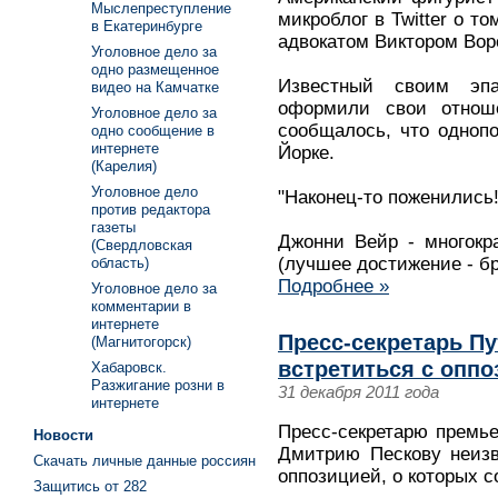
Мыслепреступление
микроблог в Twitter о т
в Екатеринбурге
адвокатом Виктором Вор
Уголовное дело за
одно размещенное
Известный своим эп
видео на Камчатке
оформили свои отнош
Уголовное дело за
сообщалось, что одноп
одно сообщение в
интернете
Йорке.
(Карелия)
Уголовное дело
"Наконец-то поженились!
против редактора
газеты
Джонни Вейр - многокр
(Свердловская
(лучшее достижение - б
область)
Подробнее »
Уголовное дело за
комментарии в
интернете
Пресс-секретарь Пу
(Магнитогорск)
встретиться с оппо
Хабаровск.
Разжигание розни в
31 декабря 2011 года
интернете
Пресс-секретарю премь
Новости
Дмитрию Пескову неизв
Скачать личные данные россиян
оппозицией, о которых 
Защитись от 282