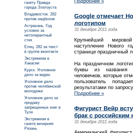
Подробнее »
газету Правда
города Златоуста
Владивосток. 282
Google отмечает Н
против нацболов
логотипом
Астрахань. Год
31 декабря 2011 года
условно за
нетолерантный
Крупнейший мировой
стих
наступление Нового го
Елец. 282 за текст
странице праздничный ло
в группе вконтакте
Экстремизм в
На праздничном логоти
Хакасии
буквы из названия 
Курск. Уголовное
дело за видео
человечков, которые отм
пользователь попад
Уголовное дело
против челябинской
результатами по запросу
молодежи
Подробнее »
Уголовное дело за
продажу
Фигурист Вейр вст
запрещенных книг в
Туле
брак с российским
Экстремизм в
31 декабря 2011 года
газете вечерняя
Рязань
Американский фигурист