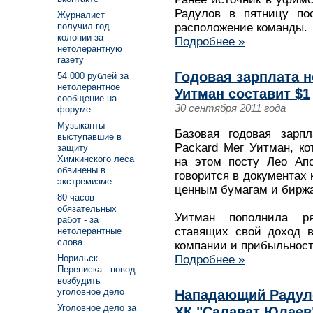
Радулов в пятницу пос
Журналист
получил год
расположение команды.
колонии за
Подробнее »
нетолерантную
газету
Годовая зарплата н
54 000 рублей за
нетолерантное
Уитман составит $1
сообщение на
30 сентября 2011 года
форуме
Музыканты
Базовая годовая зарпл
выступавшие в
Packard Мег Уитман, к
защиту
Химкинского леса
на этом посту Лео Апо
обвинены в
говорится в документах
экстремизме
ценным бумагам и бирж
80 часов
обязательных
Уитман пополнила ря
работ - за
ставящих свой доход в
нетолерантные
слова
компании и прибыльност
Подробнее »
Норильск.
Переписка - повод
возбудить
уголовное дело
Нападающий Радул
Уголовное дело за
ХК "Салават Юлаев