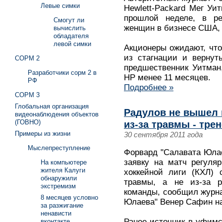
Левые симки
Hewlett-Packard Мег Уи
прошлой неделе, в ре
Смогут ли
женщин в бизнесе США, 
вычислить
обладателя
левой симки
Акционеры ожидают, чт
из стагнации и вернут
СОРМ 2
предшественник Уитман
Разработчики сорм 2 в
HP менее 11 месяцев.
РФ
Подробнее »
СОРМ 3
Глобальная организация
Радулов не вышел 
видеонаблюдения объектов
(ГОВНО)
из-за травмы - тре
Примеры из жизни
30 сентября 2011 года
Мыслепреступление
Форвард "Салавата Юлае
заявку на матч регуля
На компьютере
жителя Калуги
хоккейной лиги (КХЛ) 
обнаружили
травмы, а не из-за р
экстремизм
команды, сообщил журн
8 месяцев условно
Юлаева" Венер Сафин на
за разжигание
ненависти
Ранее источник в уфимс
вконтакте