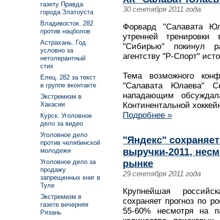
газету Правда
30 сентября 2011 года
города Златоуста
Владивосток. 282
Форвард "Салавата Юл
против нацболов
утренней тренировки
Астрахань. Год
"Сибирью" покинул р
условно за
агентству "Р-Спорт" ист
нетолерантный
стих
Тема возможного кон
Елец. 282 за текст
"Салавата Юлаева" 
в группе вконтакте
нападающим обсуждал
Экстремизм в
Континентальной хоккей
Хакасии
Подробнее »
Курск. Уголовное
дело за видео
Уголовное дело
"Яндекс" сохраняет
против челябинской
выручки-2011, несм
молодежи
рынке
Уголовное дело за
продажу
29 сентября 2011 года
запрещенных книг в
Туле
Крупнейшая российск
Экстремизм в
сохраняет прогноз по ро
газете вечерняя
55-60% несмотря на 
Рязань