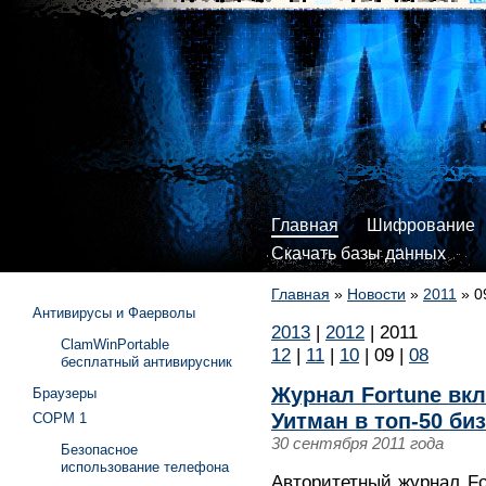
Главная
Шифрование
Скачать базы данных
Главная
»
Новости
»
2011
»
0
Антивирусы и Фаерволы
2013
|
2012
|
2011
ClamWinPortable
12
|
11
|
10
|
09
|
08
бесплатный антивирусник
Журнал Fortune вк
Браузеры
Уитман в топ-50 б
СОРМ 1
30 сентября 2011 года
Безопасное
использование телефона
Авторитетный журнал Fo