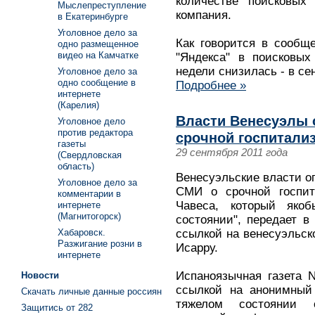
количестве поисковых
Мыслепреступление
компания.
в Екатеринбурге
Уголовное дело за
Как говорится в сообще
одно размещенное
видео на Камчатке
"Яндекса" в поисковых
недели снизилась - в се
Уголовное дело за
одно сообщение в
Подробнее »
интернете
(Карелия)
Власти Венесуэлы 
Уголовное дело
против редактора
срочной госпитали
газеты
29 сентября 2011 года
(Свердловская
область)
Венесуэльские власти о
Уголовное дело за
СМИ о срочной госпит
комментарии в
Чавеса, который яко
интернете
(Магнитогорск)
состоянии", передает в
Хабаровск.
ссылкой на венесуэльс
Разжигание розни в
Исарру.
интернете
Испаноязычная газета N
Новости
ссылкой на анонимный 
Скачать личные данные россиян
тяжелом состоянии с
Защитись от 282