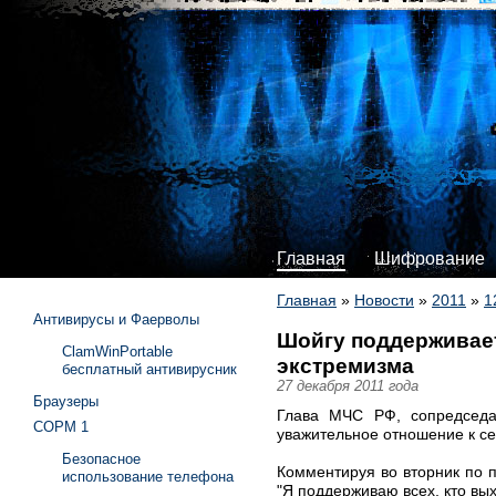
Главная
Шифрование
Главная
»
Новости
»
2011
»
1
Антивирусы и Фаерволы
Шойгу поддерживает
ClamWinPortable
экстремизма
бесплатный антивирусник
27 декабря 2011 года
Браузеры
Глава МЧС РФ, сопредседат
СОРМ 1
уважительное отношение к се
Безопасное
Комментируя во вторник по п
использование телефона
"Я поддерживаю всех, кто вых