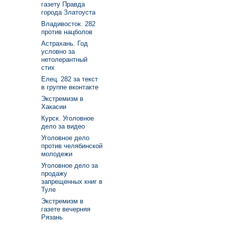
газету Правда
города Златоуста
Владивосток. 282
против нацболов
Астрахань. Год
условно за
нетолерантный
стих
Елец. 282 за текст
в группе вконтакте
Экстремизм в
Хакасии
Курск. Уголовное
дело за видео
Уголовное дело
против челябинской
молодежи
Уголовное дело за
продажу
запрещенных книг в
Туле
Экстремизм в
газете вечерняя
Рязань