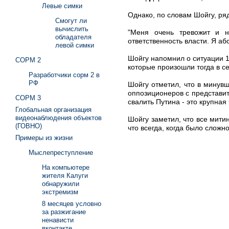
Левые симки
Однако, по словам Шойгу, ря
Смогут ли
вычислить
"Меня очень тревожит и на
обладателя
ответственность власти. Я абс
левой симки
Шойгу напомнил о ситуации 19
СОРМ 2
которые произошли тогда в сен
Разработчики сорм 2 в
РФ
Шойгу отметил, что в минув
оппозиционеров с представит
СОРМ 3
свалить Путина - это крупная
Глобальная организация
видеонаблюдения объектов
Шойгу заметил, что все мити
(ГОВНО)
что всегда, когда было сложно
Примеры из жизни
Мыслепреступление
На компьютере
жителя Калуги
обнаружили
экстремизм
8 месяцев условно
за разжигание
ненависти
вконтакте