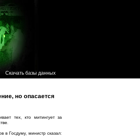
Скачать базы данных
ние, но опасается
вает тех, кто митингует за
тве.
в в Госдуму, министр сказал: