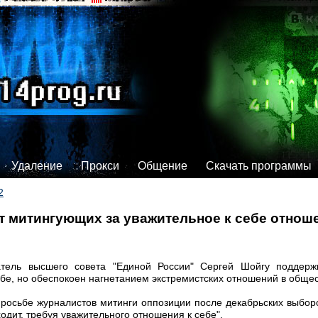
Удаление
Прокси
Общение
Скачать программы
2
 митингующих за уважительное к себе отноше
ель высшего совета "Единой России" Сергей Шойгу поддержи
бе, но обеспокоен нагнетанием экстремистских отношений в общес
росьбе журналистов митинги оппозиции после декабрьских выборо
одит, требуя уважительного отношения к себе".