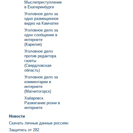
Мыслепреступление
в Екатеринбурге
Уголовное дело за
одно размещенное
видео на Камчатке
Уголовное дело за
одно сообщение в
интернете
(Карелия)
Уголовное дело
против редактора
газеты
(Свердловская
область)
Уголовное дело за
комментарии в
интернете
(Магнитогорск)
Хабаровск.
Разжигание розни в
интернете
Новости
Скачать личные данные россиян
Защитись от 282