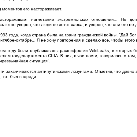
д моментов его настораживает.
стораживает нагнетание экстремистских отношений... Не до
олютно уверен, что люди не хотят хаоса, и уверен, что они его не до
93 года, когда страна была на грани гражданской войны. "Дай Бог
тябре-октябре... Я не хочу повторения и сделаю все, чтобы этого н
шем году были опубликованы расшифровки WikiLeaks, в которых 
елем госдепартамента США. В них, в частности, говорилось о том, 
 чрезвычайная ситуация".
нги заканчиваются антипутинскими лозунгами. Отметив, что давно з
, тот был впереди.