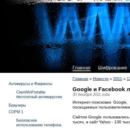
Главная
Шифрование
Главная
»
Новости
»
2011
»
1
Антивирусы и Фаерволы
Google и Facebook л
ClamWinPortable
30 декабря 2011 года
бесплатный антивирусник
Интернет-поисковик Google,
Браузеры
посещаемых пользователями в
СОРМ 1
Сайтом Google пользовались 
Безопасное
тысяч, а сайт Yahoo - 130 ты
использование телефона