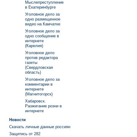
Мыслепреступление
в Екатеринбурге
Уголовное дело за
одно размещенное
видео на Камчатке
Уголовное дело за
одно сообщение в
интернете
(Карелия)
Уголовное дело
против редактора
газеты
(Свердловская
область)
Уголовное дело за
комментарии в
интернете
(Магнитогорск)
Хабаровск.
Разжигание розни в
интернете
Новости
Скачать личные данные россиян
Защитись от 282