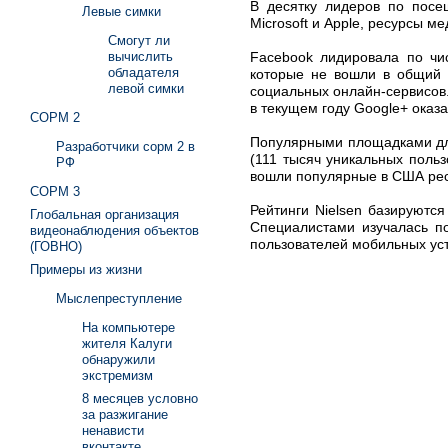
В десятку лидеров по посе
Левые симки
Microsoft и Apple, ресурсы 
Смогут ли
Facebook лидировала по чис
вычислить
обладателя
которые не вошли в общий р
левой симки
социальных онлайн-сервисов.
в текущем году Google+ оказ
СОРМ 2
Популярными площадками для
Разработчики сорм 2 в
(111 тысяч уникальных польз
РФ
вошли популярные в США ресу
СОРМ 3
Рейтинги Nielsen базируютс
Глобальная организация
Специалистами изучалась п
видеонаблюдения объектов
пользователей мобильных уст
(ГОВНО)
Примеры из жизни
Мыслепреступление
На компьютере
жителя Калуги
обнаружили
экстремизм
8 месяцев условно
за разжигание
ненависти
вконтакте