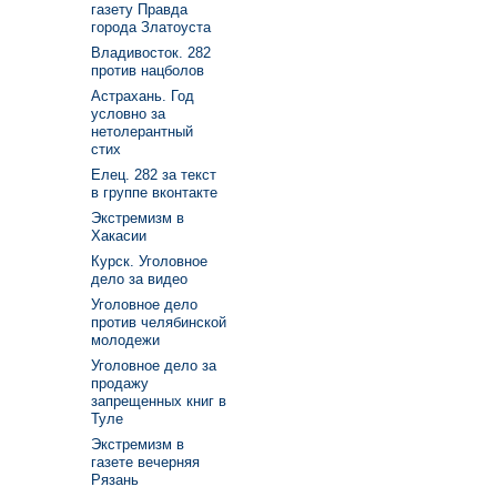
газету Правда
города Златоуста
Владивосток. 282
против нацболов
Астрахань. Год
условно за
нетолерантный
стих
Елец. 282 за текст
в группе вконтакте
Экстремизм в
Хакасии
Курск. Уголовное
дело за видео
Уголовное дело
против челябинской
молодежи
Уголовное дело за
продажу
запрещенных книг в
Туле
Экстремизм в
газете вечерняя
Рязань