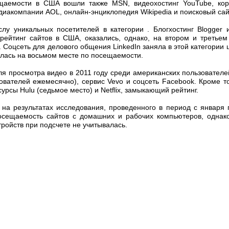
щаемости в США вошли также MSN, видеохостинг YouTube, ко
медиакомпании AOL, онлайн-энциклопедия Wikipedia и поисковый сай
лу уникальных посетителей в категории . Блогхостинг Blogger и 
ейтинг сайтов в США, оказались, однако, на втором и третьем
 Соцсеть для делового общения LinkedIn заняла в этой категории 
алась на восьмом месте по посещаемости.
 просмотра видео в 2011 году среди американских пользователе
ователей ежемесячно), сервис Vevo и соцсеть Facebook. Кроме тог
рсы Hulu (седьмое место) и Netflix, замыкающий рейтинг.
я на результатах исследования, проведенного в период с января 
осещаемость сайтов с домашних и рабочих компьютеров, однако
ройств при подсчете не учитывалась.