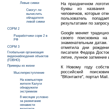
Левые симки
На праздничном логоти
буквы из названия 
Смогут ли
человечков, которые отм
вычислить
обладателя
пользователь попад
левой симки
результатами по запросу
СОРМ 2
Google меняет традицио
Разработчики сорм 2 в
своего поисковика н
РФ
знаменательным датам. Т
СОРМ 3
отметила дни рождени
писателя Федора Достоев
Глобальная организация
видеонаблюдения объектов
летие, лунное затмение 
(ГОВНО)
Примеры из жизни
К Новому году собств
российский поисков
Мыслепреступление
"ВКонтакте", портал Mail
На компьютере
жителя Калуги
обнаружили
экстремизм
8 месяцев условно
за разжигание
ненависти
вконтакте