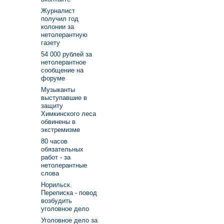
Журналист
получил год
колонии за
нетолерантную
газету
54 000 рублей за
нетолерантное
сообщение на
форуме
Музыканты
выступавшие в
защиту
Химкинского леса
обвинены в
экстремизме
80 часов
обязательных
работ - за
нетолерантные
слова
Норильск.
Переписка - повод
возбудить
уголовное дело
Уголовное дело за