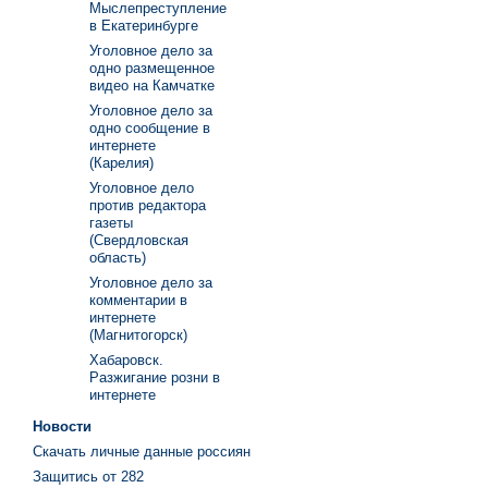
Мыслепреступление
в Екатеринбурге
Уголовное дело за
одно размещенное
видео на Камчатке
Уголовное дело за
одно сообщение в
интернете
(Карелия)
Уголовное дело
против редактора
газеты
(Свердловская
область)
Уголовное дело за
комментарии в
интернете
(Магнитогорск)
Хабаровск.
Разжигание розни в
интернете
Новости
Скачать личные данные россиян
Защитись от 282