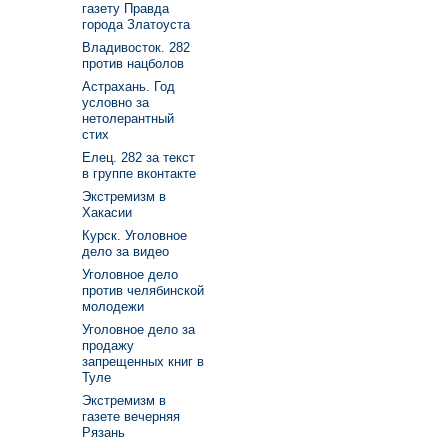
газету Правда
города Златоуста
Владивосток. 282
против нацболов
Астрахань. Год
условно за
нетолерантный
стих
Елец. 282 за текст
в группе вконтакте
Экстремизм в
Хакасии
Курск. Уголовное
дело за видео
Уголовное дело
против челябинской
молодежи
Уголовное дело за
продажу
запрещенных книг в
Туле
Экстремизм в
газете вечерняя
Рязань