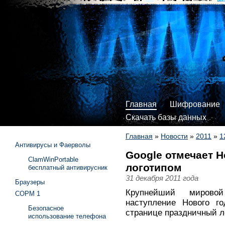
Главная
Шифрование
Скачать базы данных
Главная
»
Новости
»
2011
»
1
Антивирусы и Фаерволы
Google отмечает 
ClamWinPortable
логотипом
бесплатный антивирусник
31 декабря 2011 года
Браузеры
Крупнейший мировой
СОРМ 1
наступление Нового го
Безопасное
странице праздничный ло
использование телефона