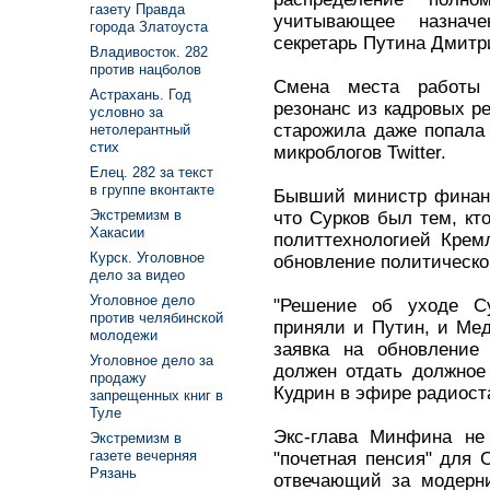
газету Правда
учитывающее назнач
города Златоуста
секретарь Путина Дмитр
Владивосток. 282
против нацболов
Смена места работы
Астрахань. Год
резонанс из кадровых р
условно за
старожила даже попала
нетолерантный
стих
микроблогов Twitter.
Елец. 282 за текст
в группе вконтакте
Бывший министр финанс
Экстремизм в
что Сурков был тем, кт
Хакасии
политтехнологией Кремл
Курск. Уголовное
обновление политическо
дело за видео
Уголовное дело
"Решение об уходе Су
против челябинской
приняли и Путин, и Мед
молодежи
заявка на обновление
Уголовное дело за
должен отдать должное 
продажу
Кудрин в эфире радиост
запрещенных книг в
Туле
Экс-глава Минфина не 
Экстремизм в
газете вечерняя
"почетная пенсия" для С
Рязань
отвечающий за модерни