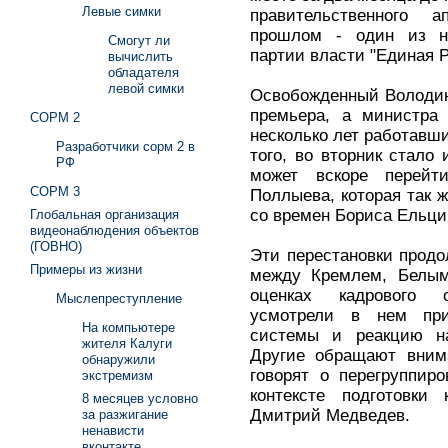
Левые симки
правительственного 
прошлом - один из н
Смогут ли
партии власти "Единая Р
вычислить
обладателя
левой симки
Освобожденный Володины
премьера, а министра 
СОРМ 2
несколько лет работавш
Разработчики сорм 2 в
того, во вторник стало 
РФ
может вскоре перейт
СОРМ 3
Поллыева, которая так ж
со времен Бориса Ельци
Глобальная организация
видеонаблюдения объектов
(ГОВНО)
Эти перестановки продо
Примеры из жизни
между Кремлем, Белым
оценках кадрового 
Мыслепреступление
усмотрели в нем при
На компьютере
системы и реакцию на
жителя Калуги
Другие обращают вним
обнаружили
говорят о перегруппир
экстремизм
контексте подготовки
8 месяцев условно
Дмитрий Медведев.
за разжигание
ненависти
вконтакте