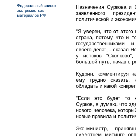
Федеральный список
Назначения Суркова и 
экстремистких
заявленного презид
материалов РФ
политической и экономи
"Я уверен, что от этого
страна, потому что и 
государственниками 
своего дела", - сказал 
у истоков "Сколково"
большой путь, начав с р
Кудрин, комментируя н
ему трудно сказать, 
обладать и какой конкре
"Если это будет то н
Сурков, я думаю, что зд
нового человека, котор
новые правила и политич
Экс-министр, приня
субботнем митинге опп