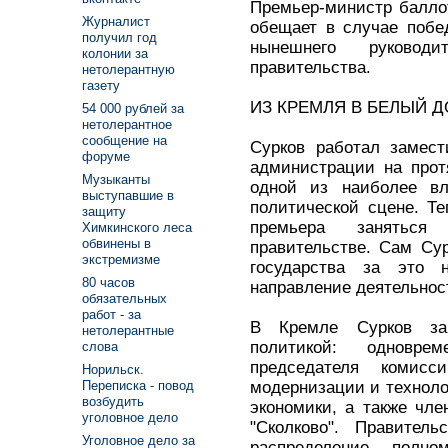
Премьер-министр балло
Журналист
обещает в случае побе
получил год
нынешнего руковод
колонии за
правительства.
нетолерантную
газету
ИЗ КРЕМЛЯ В БЕЛЫЙ Д
54 000 рублей за
нетолерантное
сообщение на
Сурков работал замест
форуме
администрации на прот
Музыканты
одной из наиболее вл
выступавшие в
политической сцене. Те
защиту
премьера заняться
Химкинского леса
обвинены в
правительстве. Сам Сур
экстремизме
государства за это н
80 часов
направление деятельнос
обязательных
работ - за
В Кремле Сурков за
нетолерантные
политикой: одновр
слова
председателя комис
Норильск.
модернизации и техноло
Переписка - повод
возбудить
экономики, а также чле
уголовное дело
"Сколково". Правител
Уголовное дело за
распределение полно