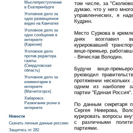
Мыслепреступление
том числе, за "Сколков
в Екатеринбурге
думаю, что у него мног
Уголовное дело за
управленческих, я над
одно размещенное
Кудрин.
видео на Камчатке
Уголовное дело за
Место Суркова в кремл
одно сообщение в
днях возглавил ви
интернете
курировавший транспор
(Карелия)
вице-премьер, работав
Уголовное дело
против редактора
- Вячеслав Володин.
газеты
(Свердловская
Будучи вице-премье
область)
руководил правительст
Уголовное дело за
протяжении нескольких
комментарии в
одним из наиболее з
интернете
(Магнитогорск)
партии "Единая Россия".
Хабаровск.
Разжигание розни в
По данным секретаря п
интернете
Сергея Неверова, Вол
курировать вопросы вну
Новости
с различными полит
Скачать личные данные россиян
партиями.
Защитись от 282