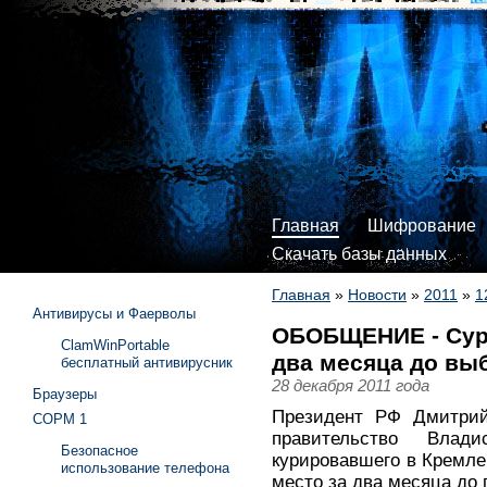
Главная
Шифрование
Скачать базы данных
Главная
»
Новости
»
2011
»
1
Антивирусы и Фаерволы
ОБОБЩЕНИЕ - Сурк
ClamWinPortable
два месяца до вы
бесплатный антивирусник
28 декабря 2011 года
Браузеры
Президент РФ Дмитрий
СОРМ 1
правительство Влад
Безопасное
курировавшего в Кремле
использование телефона
место за два месяца до 