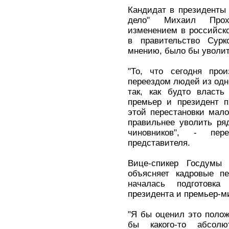
Кандидат в президенты 
дело" Михаил Прох
изменением в российск
в правительство Сурк
мнению, было бы уволит
"То, что сегодня про
переездом людей из одно
так, как будто власт
премьер и президент п
этой перестановки мал
правильнее уволить ря
чиновников", - пер
представителя.
Вице-спикер Госдумы
объясняет кадровые пе
началась подготовк
президента и премьер-м
"Я бы оценил это полож
бы какого-то абсол