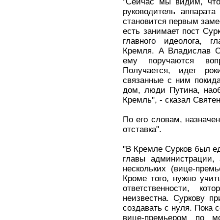
"Сейчас мы видим, что
руководитель аппарата
становится первым заме
есть занимает пост Сурк
главного идеолога, гл
Кремля. А Владислав С
ему поручаются воп
Получается, идет ро
связанные с ним покид
дом, люди Путина, наоб
Кремль", - сказал Святен
По его словам, назначен
отставка".
"В Кремле Сурков был 
главы администрации,
нескольких (вице-прем
Кроме того, нужно учит
ответственности, ко
неизвестна. Суркову пр
создавать с нуля. Пока 
вице-премьером по м