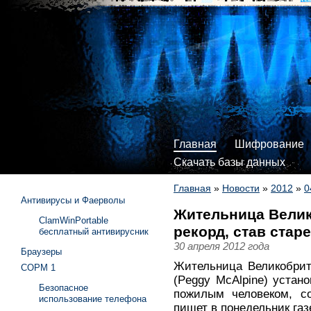
Главная
Шифрование
Скачать базы данных
Главная
»
Новости
»
2012
»
0
Антивирусы и Фаерволы
Жительница Велик
ClamWinPortable
рекорд, став ста
бесплатный антивирусник
30 апреля 2012 года
Браузеры
Жительница Великобрит
СОРМ 1
(Peggy McAlpine) устан
Безопасное
пожилым человеком, с
использование телефона
пишет в понедельник газе