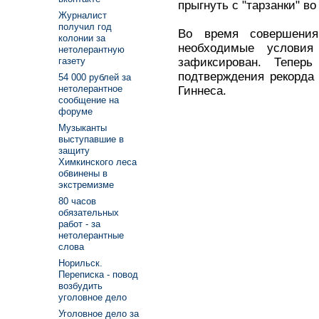
прыгнуть с "тарзанки" в
Журналист
получил год
Во время совершени
колонии за
необходимые услови
нетолерантную
зафиксирован. Тепер
газету
подтверждения рекорда 
54 000 рублей за
нетолерантное
Гиннеса.
сообщение на
форуме
Музыканты
выступавшие в
защиту
Химкинского леса
обвинены в
экстремизме
80 часов
обязательных
работ - за
нетолерантные
слова
Норильск.
Переписка - повод
возбудить
уголовное дело
Уголовное дело за