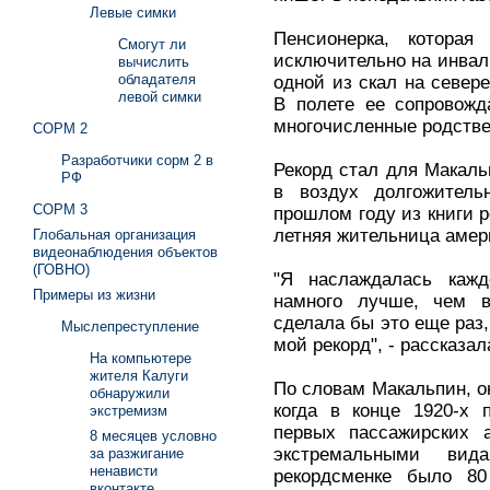
Левые симки
Пенсионерка, которая
Смогут ли
исключительно на инвал
вычислить
обладателя
одной из скал на севере
левой симки
В полете ее сопровожд
многочисленные родстве
СОРМ 2
Разработчики сорм 2 в
Рекорд стал для Макаль
РФ
в воздух долгожитель
СОРМ 3
прошлом году из книги р
летняя жительница амер
Глобальная организация
видеонаблюдения объектов
(ГОВНО)
"Я наслаждалась кажд
Примеры из жизни
намного лучше, чем в
сделала бы это еще раз,
Мыслепреступление
мой рекорд", - рассказа
На компьютере
жителя Калуги
По словам Макальпин, о
обнаружили
когда в конце 1920-х 
экстремизм
первых пассажирских а
8 месяцев условно
экстремальными вид
за разжигание
ненависти
рекордсменке было 80
вконтакте