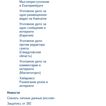
Мыслепреступление
в Екатеринбурге
Уголовное дело за
одно размещенное
видео на Камчатке
Уголовное дело за
одно сообщение в
интернете
(Карелия)
Уголовное дело
против редактора
газеты
(Свердловская
область)
Уголовное дело за
комментарии в
интернете
(Магнитогорск)
Хабаровск.
Разжигание розни в
интернете
Новости
Скачать личные данные россиян
Защитись от 282