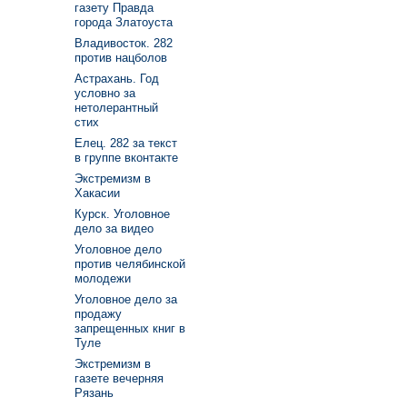
газету Правда
города Златоуста
Владивосток. 282
против нацболов
Астрахань. Год
условно за
нетолерантный
стих
Елец. 282 за текст
в группе вконтакте
Экстремизм в
Хакасии
Курск. Уголовное
дело за видео
Уголовное дело
против челябинской
молодежи
Уголовное дело за
продажу
запрещенных книг в
Туле
Экстремизм в
газете вечерняя
Рязань