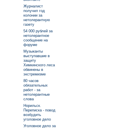
Журналист
получил год
колонии за
нетолерантную
газету
54 000 рублей за
нетолерантное
сообщение на
форуме
Музыканты
выступавшие в
защиту
Химкинского леса
обвинены в
экстремизме
80 часов
обязательных
работ - за
нетолерантные
слова
Норильск.
Переписка - повод
возбудить
уголовное дело
Уголовное дело за