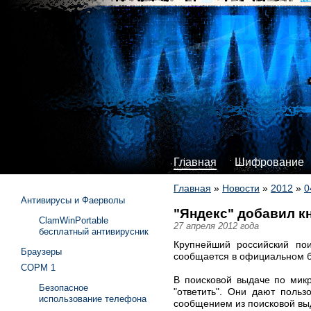
Главная
Шифрование
Главная
»
Новости
»
2012
»
0
Антивирусы и Фаерволы
"Яндекс" добавил к
ClamWinPortable
27 апреля 2012 года
бесплатный антивирусник
Крупнейший российский пои
Браузеры
сообщается в официальном б
СОРМ 1
В поисковой выдаче по микро
Безопасное
"ответить". Они дают польз
использование телефона
сообщением из поисковой выд