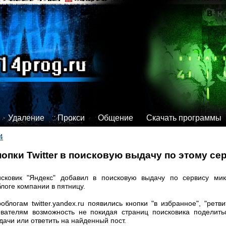
Удаление
Прокси
Общение
Скачать программы
4
нопки Twitter в поисковую выдачу по этому с
сковик "Яндекс" добавил в поисковую выдачу по сервису микро
логе компании в пятницу.
блогам twitter.yandex.ru появились кнопки "в избранное", "ретвит
ователям возможность не покидая страниц поисковика поделитьс
ачи или ответить на найденный пост.