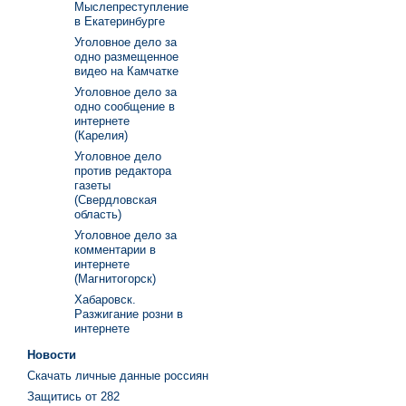
Мыслепреступление
в Екатеринбурге
Уголовное дело за
одно размещенное
видео на Камчатке
Уголовное дело за
одно сообщение в
интернете
(Карелия)
Уголовное дело
против редактора
газеты
(Свердловская
область)
Уголовное дело за
комментарии в
интернете
(Магнитогорск)
Хабаровск.
Разжигание розни в
интернете
Новости
Скачать личные данные россиян
Защитись от 282