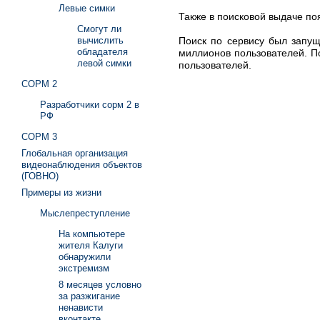
Левые симки
Также в поисковой выдаче поя
Смогут ли
Поиск по сервису был запущ
вычислить
обладателя
миллионов пользователей. П
левой симки
пользователей.
СОРМ 2
Разработчики сорм 2 в
РФ
СОРМ 3
Глобальная организация
видеонаблюдения объектов
(ГОВНО)
Примеры из жизни
Мыслепреступление
На компьютере
жителя Калуги
обнаружили
экстремизм
8 месяцев условно
за разжигание
ненависти
вконтакте