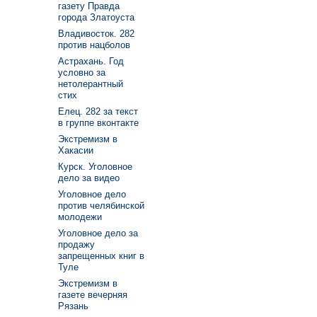
газету Правда
города Златоуста
Владивосток. 282
против нацболов
Астрахань. Год
условно за
нетолерантный
стих
Елец. 282 за текст
в группе вконтакте
Экстремизм в
Хакасии
Курск. Уголовное
дело за видео
Уголовное дело
против челябинской
молодежи
Уголовное дело за
продажу
запрещенных книг в
Туле
Экстремизм в
газете вечерняя
Рязань