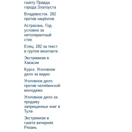
газету Правда
города Златоуста
Владивосток. 282
против нацболов
Астрахань. Год
условно за
нетолерантный
стих
Елец. 282 за текст
в группе вконтакте
Экстремизм в
Хакасии
Курск. Уголовное
дело за видео
Уголовное дело
против челябинской
молодежи
Уголовное дело за
продажу
запрещенных книг в
Туле
Экстремизм в
газете вечерняя
Рязань