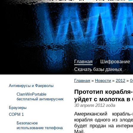
Главная
Шифрование
Скачать базы данных
Главная
»
Новости
»
2012
»
0
Антивирусы и Фаерволы
Прототип корабля
ClamWinPortable
уйдет с молотка в
бесплатный антивирусник
30 апреля 2012 года
Браузеры
Американский корабль
СОРМ 1
корабля одного из злод
Безопасное
будет продан на интерне
использование телефона
Mail.