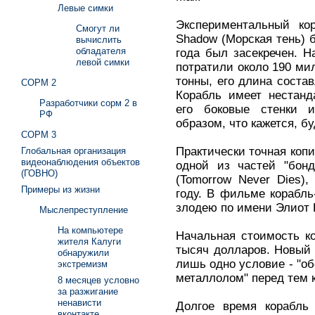
Левые симки
Экспериментальный ко
Смогут ли
Shadow (Морская тень) б
вычислить
обладателя
года был засекречен. 
левой симки
потратили около 190 ми
тонны, его длина состав
СОРМ 2
Корабль имеет нестанд
Разработчики сорм 2 в
его боковые стенки 
РФ
образом, что кажется, б
СОРМ 3
Практически точная коп
Глобальная организация
видеонаблюдения объектов
одной из частей "бонд
(ГОВНО)
(Tomorrow Never Dies)
Примеры из жизни
году. В фильме корабл
злодею по имени Элиот Ка
Мыслепреступление
На компьютере
Начальная стоимость ко
жителя Калуги
тысяч долларов. Новый
обнаружили
лишь одно условие - "об
экстремизм
металлолом" перед тем 
8 месяцев условно
за разжигание
ненависти
Долгое время корабль 
вконтакте