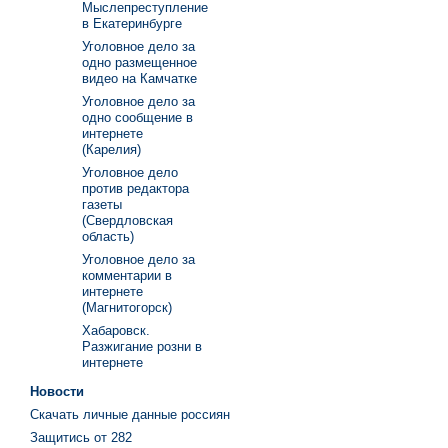
Мыслепреступление
в Екатеринбурге
Уголовное дело за
одно размещенное
видео на Камчатке
Уголовное дело за
одно сообщение в
интернете
(Карелия)
Уголовное дело
против редактора
газеты
(Свердловская
область)
Уголовное дело за
комментарии в
интернете
(Магнитогорск)
Хабаровск.
Разжигание розни в
интернете
Новости
Скачать личные данные россиян
Защитись от 282