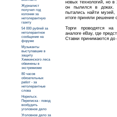
новых технологий, но в 
Журналист
он пылился в доках.
получил год
пытались найти музей, 
колонии за
итоге приняли решение 
нетолерантную
газету
Торги проводятся на 
54 000 рублей за
нетолерантное
аналоге eBay, где предс
сообщение на
Ставки принимаются до 
форуме
Музыканты
выступавшие в
защиту
Химкинского леса
обвинены в
экстремизме
80 часов
обязательных
работ - за
нетолерантные
слова
Норильск.
Переписка - повод
возбудить
уголовное дело
Уголовное дело за