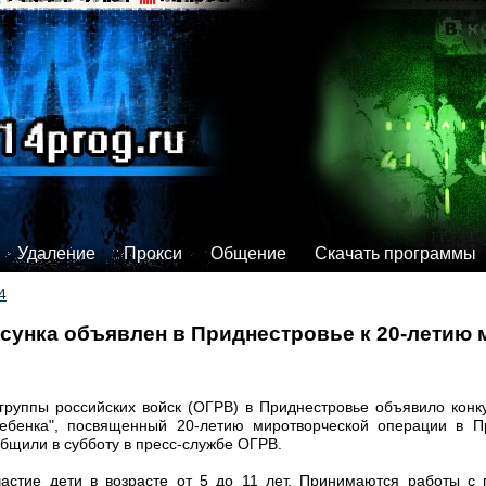
Удаление
Прокси
Общение
Скачать программы
4
исунка объявлен в Приднестровье к 20-летию
руппы российских войск (ОГРВ) в Приднестровье объявило конку
ебенка", посвященный 20-летию миротворческой операции в Пр
общили в субботу в пресс-службе ОГРВ.
частие дети в возрасте от 5 до 11 лет. Принимаются работы 