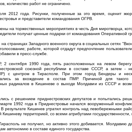
в, количество работ не ограничено.
ля 2012 года. Рисунки, полученные за это время, оценит жюр
естровья и представители командования ОГРВ.
лены на торжественных мероприятиях в честь Дня миротворца, кот
бедители получат ценные подарки от командования Оперативной г
а страницах Западного военного округа в социальных сетях "Вконт
голосование; работе, которой отдадут предпочтение пользовател
обавили в пресс-службе.
, 2 сентября 1990 года, пять расположенных на левом берег
естровской союзной республики в составе СССР, а затем - н
МР) с центром в Тирасполе. При этом город Бендеры и нес
зались за вхождение в состав ПМР. Причиной для такого 
нных радикалов в Кишиневе о выходе Молдавии из СССР и возм
лись с решением приднестровских депутатов и попытались реши
 марте 1992 года в Приднестровье начался вооруженный конфлик
 В результате Кишинев утратил контроль над левобережными рай
 Кишиневу территорией, со всеми атрибутами государственности,
ирасполь не получил, но активно этого добивается. Молдавию да
ам автономию в составе единого государства.