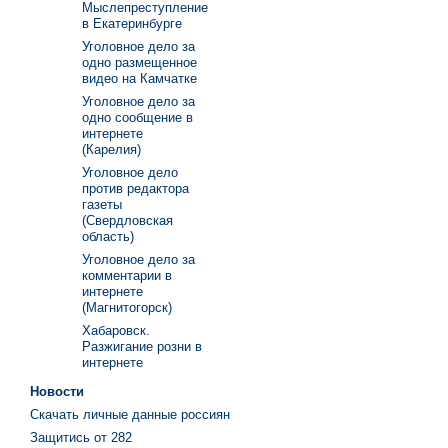
Мыслепреступление
в Екатеринбурге
Уголовное дело за
одно размещенное
видео на Камчатке
Уголовное дело за
одно сообщение в
интернете
(Карелия)
Уголовное дело
против редактора
газеты
(Свердловская
область)
Уголовное дело за
комментарии в
интернете
(Магнитогорск)
Хабаровск.
Разжигание розни в
интернете
Новости
Скачать личные данные россиян
Защитись от 282