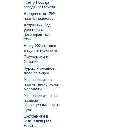
газету Правда
города Златоуста
Владивосток. 282
против нацболов
Астрахань. Год
условно за
нетолерантный
стих
Елец. 282 за текст
в группе вконтакте
Экстремизм в
Хакасии
Курск. Уголовное
дело за видео
Уголовное дело
против челябинской
молодежи
Уголовное дело за
продажу
запрещенных книг в
Туле
Экстремизм в
газете вечерняя
Рязань