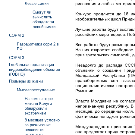
рисования и любых материало
Левые симки
Смогут ли
Конкурс продлится до 18 ию
вычислить
изобразительных школ Придн
обладателя
левой симки
Лучшие работы будут выстав
российских миротворцев. По
СОРМ 2
Разработчики сорм 2 в
Все работы будут размещены н
РФ
На них откроется свободное 
приз зрительских симпатий, д
СОРМ 3
Глобальная организация
Незадолго до распада СССР
видеонаблюдения объектов
объявили о создании Придн
(ГОВНО)
Молдавской Республики (П
правобережных сел выска
Примеры из жизни
националистически настрое
Мыслепреступление
Румынии.
На компьютере
Власти Молдавии не согласи
жителя Калуги
непризнанную республику. В
обнаружили
месяцев, до середины июля.
экстремизм
фактически неподконтрольной
8 месяцев условно
за разжигание
Международного признания Т
ненависти
она предлагает приднестровц
вконтакте