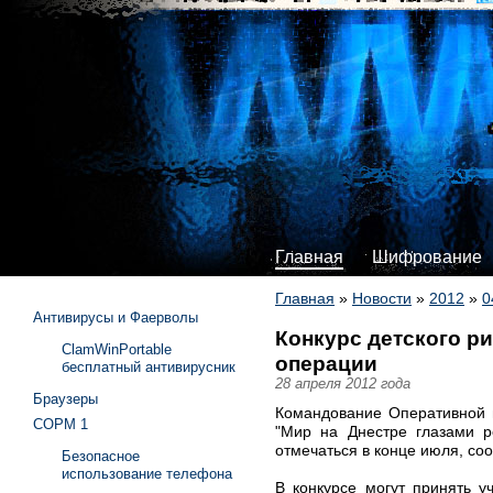
Главная
Шифрование
Главная
»
Новости
»
2012
»
0
Антивирусы и Фаерволы
Конкурс детского р
ClamWinPortable
операции
бесплатный антивирусник
28 апреля 2012 года
Браузеры
Командование Оперативной г
СОРМ 1
"Мир на Днестре глазами р
отмечаться в конце июля, со
Безопасное
использование телефона
В конкурсе могут принять у