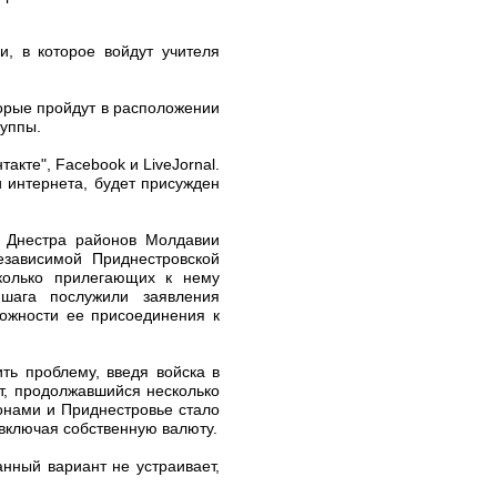
и, в которое войдут учителя
орые пройдут в расположении
руппы.
акте", Facebook и LiveJornal.
и интернета, будет присужден
у Днестра районов Молдавии
езависимой Приднестровской
колько прилегающих к нему
шага послужили заявления
ожности ее присоединения к
ть проблему, введя войска в
т, продолжавшийся несколько
онами и Приднестровье стало
 включая собственную валюту.
нный вариант не устраивает,