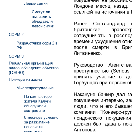
покушении на российск
Левые симки
Лондоне месяц назад, 
ссылкой на источники в 
Смогут ли
вычислить
обладателя
Ранее Скотланд-ярд 
левой симки
британские правоо
СОРМ 2
сотрудничать в рассле
времени ухудшения отн
Разработчики сорм 2 в
после смерти в Бри
РФ
Литвиненко.
СОРМ 3
Глобальная организация
Руководство Агентст
видеонаблюдения объектов
преступностью (Serious
(ГОВНО)
принять участие в до
Примеры из жизни
Горбунцов при первом о
Мыслепреступление
Накануне банкир дал га
На компьютере
покушения интервью, зая
жителя Калуги
люди, что и его бывшег
обнаружили
экстремизм
компании "Конверс-гру
лондонского покушения
8 месяцев условно
за разжигание
должен был давать пок
ненависти
Антонова.
вконтакте