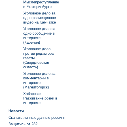
Мыслепреступление
в Екатеринбурге
Уголовное дело за
одно размещенное
видео на Камчатке
Уголовное дело за
одно сообщение в
интернете
(Карелия)
Уголовное дело
против редактора
газеты
(Свердловская
область)
Уголовное дело за
комментарии в
интернете
(Магнитогорск)
Хабаровск.
Разжигание розни в
интернете
Новости
Скачать личные данные россиян
Защитись от 282