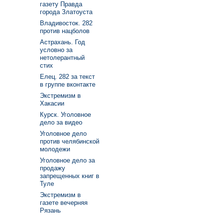
газету Правда
города Златоуста
Владивосток. 282
против нацболов
Астрахань. Год
условно за
нетолерантный
стих
Елец. 282 за текст
в группе вконтакте
Экстремизм в
Хакасии
Курск. Уголовное
дело за видео
Уголовное дело
против челябинской
молодежи
Уголовное дело за
продажу
запрещенных книг в
Туле
Экстремизм в
газете вечерняя
Рязань