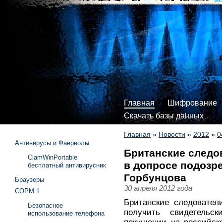
Главная
Шифрование
Скачать базы данных
Главная
»
Новости
»
2012
»
0
Антивирусы и Фаерволы
Британские следо
ClamWinPortable
в допросе подозр
бесплатный антивирусник
Горбунцова
Браузеры
30 апреля 2012 года
СОРМ 1
Британские следовател
Безопасное
получить свидетельс
использование телефона