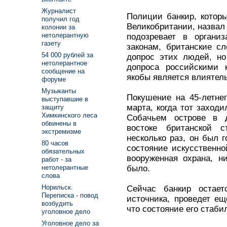
Журналист
Полиции банкир, котор
получил год
Великобритании, назвал 
колонии за
нетолерантную
подозревает в органи
газету
законам, британские с
54 000 рублей за
допрос этих людей, но
нетолерантное
допроса российскими 
сообщение на
якобы является влиятел
форуме
Музыканты
Покушение на 45-летне
выступавшие в
марта, когда тот заходи
защиту
Химкинского леса
Собачьем острове в 
обвинены в
востоке британской 
экстремизме
несколько раз, он был 
80 часов
состояние искусственн
обязательных
вооруженная охрана, н
работ - за
было.
нетолерантные
слова
Норильск.
Сейчас банкир остает
Переписка - повод
источника, проведет ещ
возбудить
что состояние его стаби
уголовное дело
Уголовное дело за