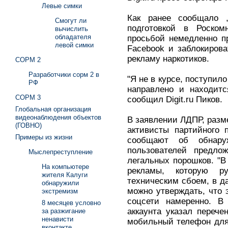
Левые симки
Как ранее сообщало 
Смогут ли
подготовкой в Роском
вычислить
обладателя
просьбой немедленно п
левой симки
Facebook и заблокирова
рекламу наркотиков.
СОРМ 2
Разработчики сорм 2 в
"Я не в курсе, поступил
РФ
направлено и находитс
СОРМ 3
сообщил Digit.ru Пиков.
Глобальная организация
видеонаблюдения объектов
В заявлении ЛДПР, разме
(ГОВНО)
активисты партийного п
Примеры из жизни
сообщают об обнару
пользователей предло
Мыслепреступление
легальных порошков. "В
На компьютере
рекламы, которую ру
жителя Калуги
техническим сбоем, в д
обнаружили
можно утверждать, что
экстремизм
соцсети намеренно. В
8 месяцев условно
аккаунта указал перече
за разжигание
ненависти
мобильный телефон для 
вконтакте