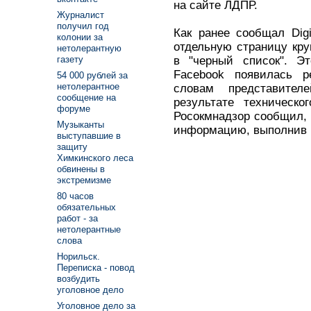
на сайте ЛДПР.
Журналист
получил год
Как ранее сообщал Digi
колонии за
отдельную страницу кр
нетолерантную
в "черный список". Эт
газету
Facebook появилась р
54 000 рублей за
нетолерантное
словам представите
сообщение на
результате техническо
форуме
Росокмнадзор сообщил,
Музыканты
информацию, выполнив в
выступавшие в
защиту
Химкинского леса
обвинены в
экстремизме
80 часов
обязательных
работ - за
нетолерантные
слова
Норильск.
Переписка - повод
возбудить
уголовное дело
Уголовное дело за