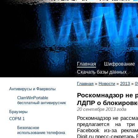
Главная
Шифрование
Скачать базы данных
Главная
»
Новости
»
2013
»
0
Антивирусы и Фаерволы
Роскомнадзор не 
ClamWinPortable
ЛДПР о блокировк
бесплатный антивирусник
20 сентября 2013 года
Браузеры
Роскомнадзор не рассма
СОРМ 1
предлагается на три
Безопасное
Facebook из-за рекла
использование телефона
Digit.ru пресс-секретар