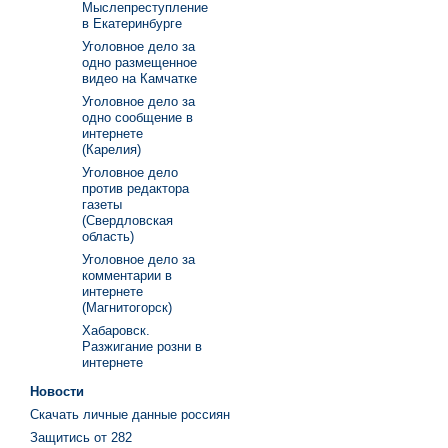
Мыслепреступление
в Екатеринбурге
Уголовное дело за
одно размещенное
видео на Камчатке
Уголовное дело за
одно сообщение в
интернете
(Карелия)
Уголовное дело
против редактора
газеты
(Свердловская
область)
Уголовное дело за
комментарии в
интернете
(Магнитогорск)
Хабаровск.
Разжигание розни в
интернете
Новости
Скачать личные данные россиян
Защитись от 282