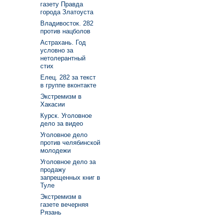
газету Правда
города Златоуста
Владивосток. 282
против нацболов
Астрахань. Год
условно за
нетолерантный
стих
Елец. 282 за текст
в группе вконтакте
Экстремизм в
Хакасии
Курск. Уголовное
дело за видео
Уголовное дело
против челябинской
молодежи
Уголовное дело за
продажу
запрещенных книг в
Туле
Экстремизм в
газете вечерняя
Рязань