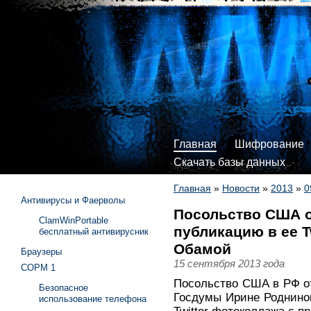
Главная
Шифрование
Скачать базы данных
Главная
»
Новости
»
2013
»
0
Антивирусы и Фаерволы
Посольство США о
ClamWinPortable
публикацию в ее T
бесплатный антивирусник
Обамой
Браузеры
15 сентября 2013 года
СОРМ 1
Посольство США в РФ от
Безопасное
Госдумы Ирине Родниной
использование телефона