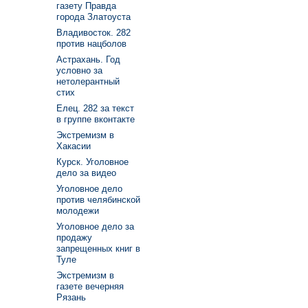
газету Правда
города Златоуста
Владивосток. 282
против нацболов
Астрахань. Год
условно за
нетолерантный
стих
Елец. 282 за текст
в группе вконтакте
Экстремизм в
Хакасии
Курск. Уголовное
дело за видео
Уголовное дело
против челябинской
молодежи
Уголовное дело за
продажу
запрещенных книг в
Туле
Экстремизм в
газете вечерняя
Рязань