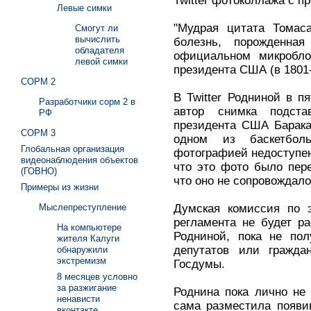
Twitter фотоколлажа с 
Левые симки
"Мудрая цитата Томас
Смогут ли
вычислить
болезнь, порожденная
обладателя
официальном микроблог
левой симки
президента США (в 1801-
СОРМ 2
В Twitter Родниной в 
Разработчики сорм 2 в
автор снимка подст
РФ
президента США Барака
СОРМ 3
одном из баскетбол
Глобальная организация
фотографией недоступен.
видеонаблюдения объектов
что это фото было пер
(ГОВНО)
что оно не сопровождал
Примеры из жизни
Думская комиссия по э
Мыслепреступление
регламента не будет ра
На компьютере
Родниной, пока не пол
жителя Калуги
депутатов или гражда
обнаружили
экстремизм
Госдумы.
8 месяцев условно
за разжигание
Роднина пока лично не 
ненависти
сама разместила появи
вконтакте