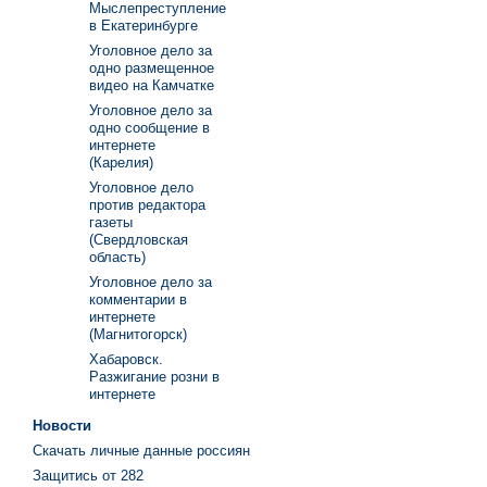
Мыслепреступление
в Екатеринбурге
Уголовное дело за
одно размещенное
видео на Камчатке
Уголовное дело за
одно сообщение в
интернете
(Карелия)
Уголовное дело
против редактора
газеты
(Свердловская
область)
Уголовное дело за
комментарии в
интернете
(Магнитогорск)
Хабаровск.
Разжигание розни в
интернете
Новости
Скачать личные данные россиян
Защитись от 282