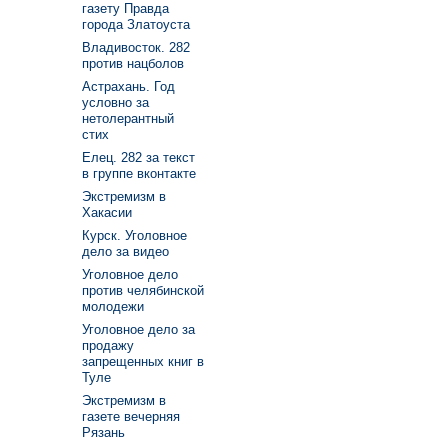
газету Правда
города Златоуста
Владивосток. 282
против нацболов
Астрахань. Год
условно за
нетолерантный
стих
Елец. 282 за текст
в группе вконтакте
Экстремизм в
Хакасии
Курск. Уголовное
дело за видео
Уголовное дело
против челябинской
молодежи
Уголовное дело за
продажу
запрещенных книг в
Туле
Экстремизм в
газете вечерняя
Рязань