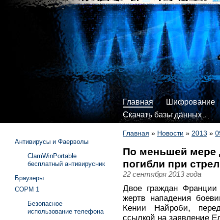
Главная
Шифрование
Скачать базы данных
Главная
»
Новости
»
2013
»
0
Антивирусы и Фаерволы
По меньшей мере 
ClamWinPortable
погибли при стре
бесплатный антивирусник
22 сентября 2013 года
Браузеры
Двое граждан Франции 
СОРМ 1
жертв нападения боеви
Безопасное
Кении Найроби, пере
использование телефона
ссылкой на заявление Е