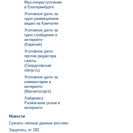
Мыслепреступление
в Екатеринбурге
Уголовное дело за
одно размещенное
видео на Камчатке
Уголовное дело за
одно сообщение в
интернете
(Карелия)
Уголовное дело
против редактора
газеты
(Свердловская
область)
Уголовное дело за
комментарии в
интернете
(Магнитогорск)
Хабаровск.
Разжигание розни в
интернете
Новости
Скачать личные данные россиян
Защитись от 282