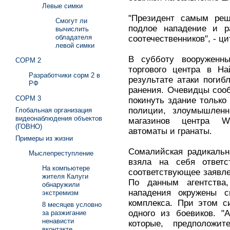
Левые симки
"Президент самым реш
Смогут ли
подлое нападение и р
вычислить
обладателя
соотечественников", - ц
левой симки
В субботу вооруженн
СОРМ 2
торгового центра в Н
Разработчики сорм 2 в
результате атаки погиб
РФ
ранения. Очевидцы соо
СОРМ 3
покинуть здание тольк
полиции, злоумышленн
Глобальная организация
видеонаблюдения объектов
магазинов центра We
(ГОВНО)
автоматы и гранаты.
Примеры из жизни
Сомалийская радикальн
Мыслепреступление
взяла на себя ответст
На компьютере
соответствующее заявлен
жителя Калуги
По данным агентства
обнаружили
нападения окружены 
экстремизм
комплекса. При этом с
8 месяцев условно
одного из боевиков. "
за разжигание
ненависти
которые, предположи
вконтакте