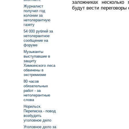
заложниках несколько 
Журналист
будут вести переговоры 
получил год
колонии за
нетолерантную
газету
54 000 рублей за
нетолерантное
сообщение на
форуме
Музыканты
выступавшие в
защиту
Химкинского леса
обвинены в
экстремизме
80 часов
обязательных
работ - за
нетолерантные
слова
Норильск.
Переписка - повод
возбудить
уголовное дело
Уголовное дело за