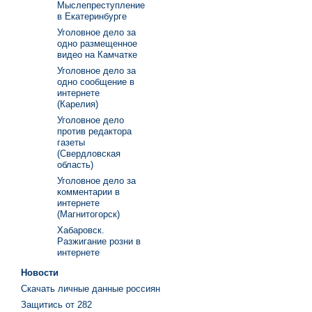
Мыслепреступление
в Екатеринбурге
Уголовное дело за
одно размещенное
видео на Камчатке
Уголовное дело за
одно сообщение в
интернете
(Карелия)
Уголовное дело
против редактора
газеты
(Свердловская
область)
Уголовное дело за
комментарии в
интернете
(Магнитогорск)
Хабаровск.
Разжигание розни в
интернете
Новости
Скачать личные данные россиян
Защитись от 282