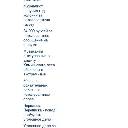
Журналист
получил год
колонии за
нетолерантную
газету
54 000 рублей за
нетолерантное
сообщение на
форуме
Музыканты
выступавшие в
защиту
Химкинского леса
обвинены в
экстремизме
80 часов
обязательных
работ - за
нетолерантные
слова
Норильск.
Переписка - повод
возбудить
уголовное дело
Уголовное дело за