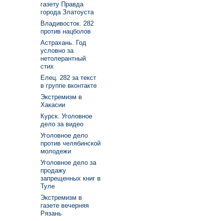
газету Правда
города Златоуста
Владивосток. 282
против нацболов
Астрахань. Год
условно за
нетолерантный
стих
Елец. 282 за текст
в группе вконтакте
Экстремизм в
Хакасии
Курск. Уголовное
дело за видео
Уголовное дело
против челябинской
молодежи
Уголовное дело за
продажу
запрещенных книг в
Туле
Экстремизм в
газете вечерняя
Рязань