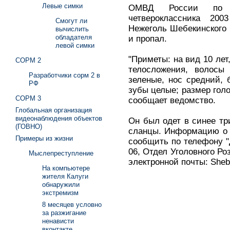
Левые симки
ОМВД России по Ш
четвероклассника 20
Смогут ли
Нежеголь Шебекинского 
вычислить
обладателя
и пропал.
левой симки
"Приметы: на вид 10 лет
СОРМ 2
телосложения, волосы 
Разработчики сорм 2 в
зеленые, нос средний, 
РФ
зубы целые; размер голо
СОРМ 3
сообщает ведомство.
Глобальная организация
видеонаблюдения объектов
Он был одет в синее тр
(ГОВНО)
сланцы. Информацию о 
Примеры из жизни
сообщить по телефону "Д
06, Отдел Уголовного Ро
Мыслепреступление
электронной почты: Sheb
На компьютере
жителя Калуги
обнаружили
экстремизм
8 месяцев условно
за разжигание
ненависти
вконтакте