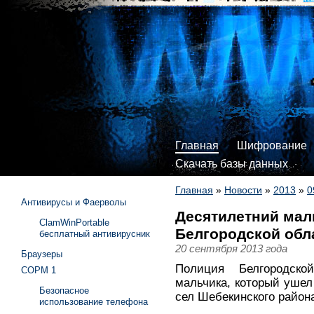
Главная
Шифрование
Скачать базы данных
Главная
»
Новости
»
2013
»
0
Антивирусы и Фаерволы
Десятилетний мал
ClamWinPortable
Белгородской обл
бесплатный антивирусник
20 сентября 2013 года
Браузеры
Полиция Белгородско
СОРМ 1
мальчика, который ушел
Безопасное
сел Шебекинского район
использование телефона