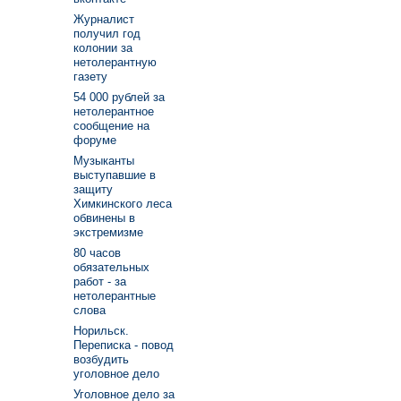
Журналист
получил год
колонии за
нетолерантную
газету
54 000 рублей за
нетолерантное
сообщение на
форуме
Музыканты
выступавшие в
защиту
Химкинского леса
обвинены в
экстремизме
80 часов
обязательных
работ - за
нетолерантные
слова
Норильск.
Переписка - повод
возбудить
уголовное дело
Уголовное дело за