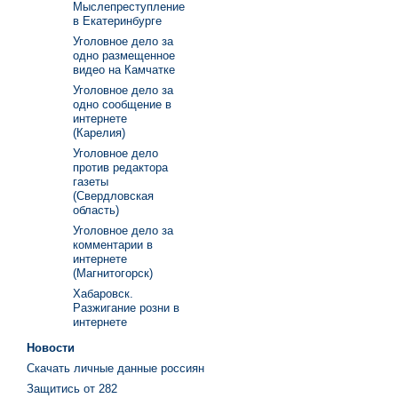
Мыслепреступление
в Екатеринбурге
Уголовное дело за
одно размещенное
видео на Камчатке
Уголовное дело за
одно сообщение в
интернете
(Карелия)
Уголовное дело
против редактора
газеты
(Свердловская
область)
Уголовное дело за
комментарии в
интернете
(Магнитогорск)
Хабаровск.
Разжигание розни в
интернете
Новости
Скачать личные данные россиян
Защитись от 282