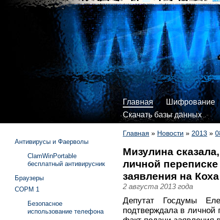
Главная
Шифрование
Скачать базы данных
Главная
»
Новости
»
2013
»
0
Антивирусы и Фаерволы
Мизулина сказала,
ClamWinPortable
личной переписке 
бесплатный антивирусник
заявления на Коха
Браузеры
2 августа 2013 года
СОРМ 1
Депутат Госдумы Ел
Безопасное
подтверждала в личной 
использование телефона