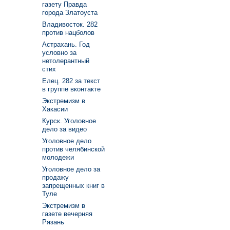
газету Правда
города Златоуста
Владивосток. 282
против нацболов
Астрахань. Год
условно за
нетолерантный
стих
Елец. 282 за текст
в группе вконтакте
Экстремизм в
Хакасии
Курск. Уголовное
дело за видео
Уголовное дело
против челябинской
молодежи
Уголовное дело за
продажу
запрещенных книг в
Туле
Экстремизм в
газете вечерняя
Рязань