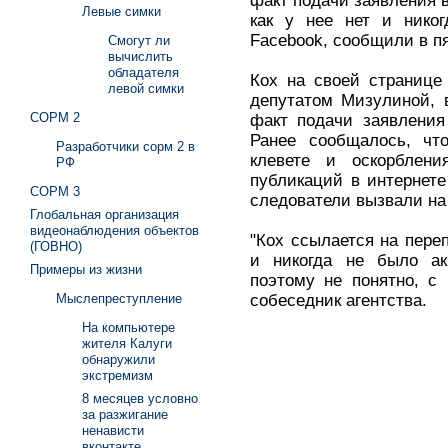
факт подачи заявления в
Левые симки
как у нее нет и никог
Facebook, сообщили в пя
Смогут ли
вычислить
обладателя
Кох на своей странице
левой симки
депутатом Мизулиной, 
СОРМ 2
факт подачи заявления
Ранее сообщалось, чт
Разработчики сорм 2 в
клевете и оскорблени
РФ
публикаций в интернете
СОРМ 3
следователи вызвали на 
Глобальная организация
видеонаблюдения объектов
"Кох ссылается на пере
(ГОВНО)
и никогда не было ак
Примеры из жизни
поэтому не понятно, с 
собеседник агентства.
Мыслепреступление
На компьютере
жителя Калуги
обнаружили
экстремизм
8 месяцев условно
за разжигание
ненависти
вконтакте