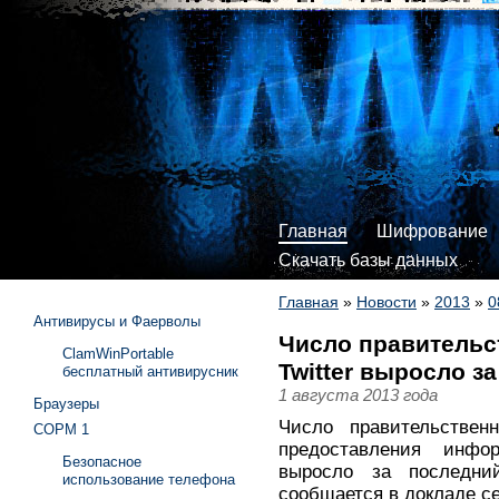
Главная
Шифрование
Скачать базы данных
Главная
»
Новости
»
2013
»
0
Антивирусы и Фаерволы
Число правительс
ClamWinPortable
Twitter выросло з
бесплатный антивирусник
1 августа 2013 года
Браузеры
Число правительствен
СОРМ 1
предоставления инфо
Безопасное
выросло за последни
использование телефона
сообщается в докладе с