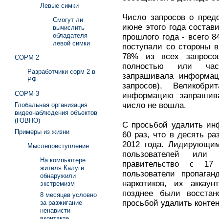
Левые симки
Число запросов о пред
Смогут ли
июне этого года состави
вычислить
обладателя
прошлого года - всего 8
левой симки
поступали со стороны 
78% из всех запросо
СОРМ 2
полностью или част
Разработчики сорм 2 в
запрашивала информац
РФ
запросов), Великоб
СОРМ 3
информацию запрашива
число не вошла.
Глобальная организация
видеонаблюдения объектов
(ГОВНО)
С просьбой удалить ин
Примеры из жизни
60 раз, что в десять р
2012 года. Лидирующим
Мыслепреступление
пользователей или 
На компьютере
правительство с 17
жителя Калуги
пользователи пропаган
обнаружили
наркотиков, их аккау
экстремизм
позднее были восстан
8 месяцев условно
просьбой удалить контен
за разжигание
ненависти
вконтакте