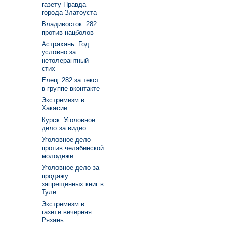
газету Правда
города Златоуста
Владивосток. 282
против нацболов
Астрахань. Год
условно за
нетолерантный
стих
Елец. 282 за текст
в группе вконтакте
Экстремизм в
Хакасии
Курск. Уголовное
дело за видео
Уголовное дело
против челябинской
молодежи
Уголовное дело за
продажу
запрещенных книг в
Туле
Экстремизм в
газете вечерняя
Рязань