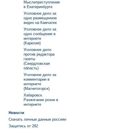
Мыслепреступление
в Екатеринбурге
Уголовное дело за
одно размещенное
видео на Камчатке
Уголовное дело за
одно сообщение в
интернете
(Карелия)
Уголовное дело
против редактора
газеты
(Свердловская
область)
Уголовное дело за
комментарии в
интернете
(Магнитогорск)
Хабаровск.
Разжигание розни в
интернете
Новости
Скачать личные данные россиян
Защитись от 282