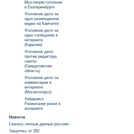
Мыслепреступление
в Екатеринбурге
Уголовное дело за
одно размещенное
видео на Камчатке
Уголовное дело за
одно сообщение в
интернете
(Карелия)
Уголовное дело
против редактора
газеты
(Свердловская
область)
Уголовное дело за
комментарии в
интернете
(Магнитогорск)
Хабаровск.
Разжигание розни в
интернете
Новости
Скачать личные данные россиян
Защитись от 282