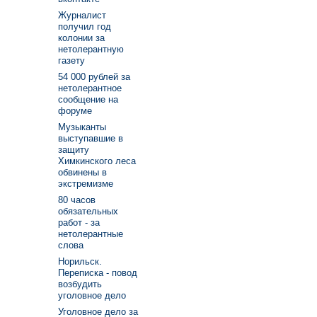
Журналист
получил год
колонии за
нетолерантную
газету
54 000 рублей за
нетолерантное
сообщение на
форуме
Музыканты
выступавшие в
защиту
Химкинского леса
обвинены в
экстремизме
80 часов
обязательных
работ - за
нетолерантные
слова
Норильск.
Переписка - повод
возбудить
уголовное дело
Уголовное дело за