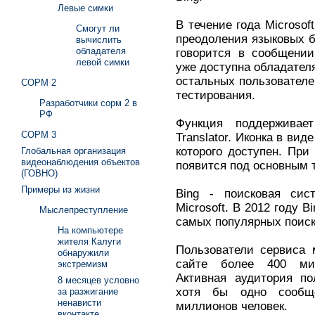
Левые симки
В течение года Microsof
Смогут ли
преодоления языковых ба
вычислить
обладателя
говорится в сообщении
левой симки
уже доступна обладател
остальных пользователе
СОРМ 2
тестирования.
Разработчики сорм 2 в
РФ
Функция поддерживае
СОРМ 3
Translator. Иконка в вид
которого доступен. При
Глобальная организация
видеонаблюдения объектов
появится под основным т
(ГОВНО)
Примеры из жизни
Bing - поисковая сист
Microsoft. В 2012 году 
Мыслепреступление
самых популярных поиск
На компьютере
жителя Калуги
Пользователи сервиса 
обнаружили
сайте более 400 ми
экстремизм
Активная аудитория по
8 месяцев условно
хотя бы одно сообщ
за разжигание
ненависти
миллионов человек.
вконтакте