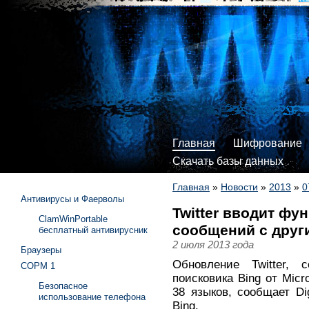
Главная
Шифрование
Скачать базы данных
Главная
»
Новости
»
2013
»
0
Антивирусы и Фаерволы
Twitter вводит фу
ClamWinPortable
сообщений с друг
бесплатный антивирусник
2 июля 2013 года
Браузеры
Обновление Twitter, 
СОРМ 1
поисковика Bing от Micr
Безопасное
38 языков, сообщает Di
использование телефона
Bing.