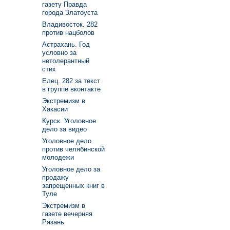
газету Правда
города Златоуста
Владивосток. 282
против нацболов
Астрахань. Год
условно за
нетолерантный
стих
Елец. 282 за текст
в группе вконтакте
Экстремизм в
Хакасии
Курск. Уголовное
дело за видео
Уголовное дело
против челябинской
молодежи
Уголовное дело за
продажу
запрещенных книг в
Туле
Экстремизм в
газете вечерняя
Рязань