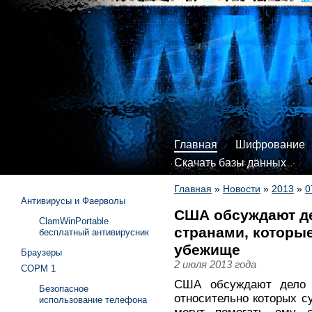
Главная
Шифрование
Скачать базы данных
Главная
»
Новости
»
2013
»
0
Антивирусы и Фаерволы
США обсуждают де
ClamWinPortable
странами, которы
бесплатный антивирусник
убежище
Браузеры
2 июля 2013 года
СОРМ 1
США обсуждают дело 
Безопасное
относительно которых с
использование телефона