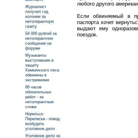
любого другого американ
Журналист
получил год
Если обвиняемый в п
колонии за
нетолерантную
паспорта хочет вернуть
газету
выдают ему одноразов
54 000 рублей за
поездок.
нетолерантное
сообщение на
форуме
Музыканты
выступавшие в
защиту
Химкинского леса
обвинены в
экстремизме
80 часов
обязательных
работ - за
нетолерантные
слова
Норильск.
Переписка - повод
возбудить
уголовное дело
Уголовное дело за