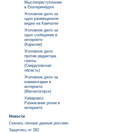
Мыслепреступление
в Екатеринбурге
Уголовное дело за
одно размещенное
видео на Камчатке
Уголовное дело за
одно сообщение в
интернете
(Карелия)
Уголовное дело
против редактора
газеты
(Свердловская
область)
Уголовное дело за
комментарии в
интернете
(Магнитогорск)
Хабаровск.
Разжигание розни в
интернете
Новости
Скачать личные данные россиян
Защитись от 282