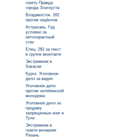
газету Правда
города Златоуста
Владивосток. 282
против нацболов
Астрахань. Год
условно за
нетолерантный
стих
Елец. 282 за текст
в группе вконтакте
Экстремизм в
Хакасии
Курск. Уголовное
дело за видео
Уголовное дело
против челябинской
молодежи
Уголовное дело за
продажу
запрещенных книг в
Туле
Экстремизм в
газете вечерняя
Рязань