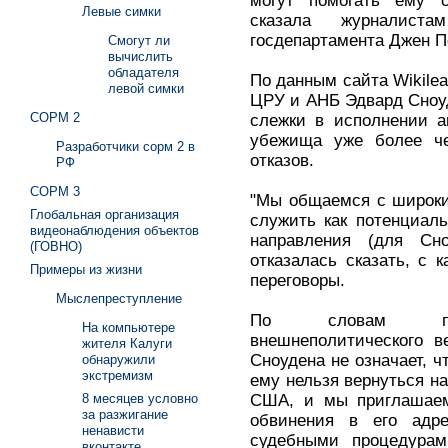
могут помогать ему с
Левые симки
сказала журналиста
госдепартамента Джен П
Смогут ли
вычислить
обладателя
По данным сайта Wikile
левой симки
ЦРУ и АНБ Эдвард Сноу
СОРМ 2
слежки в исполнении а
убежища уже более ч
Разработчики сорм 2 в
отказов.
РФ
СОРМ 3
"Мы общаемся с широки
Глобальная организация
служить как потенциал
видеонаблюдения объектов
направления (для Сно
(ГОВНО)
отказалась сказать, с 
Примеры из жизни
переговоры.
Мыслепреступление
По словам предс
На компьютере
внешнеполитического в
жителя Калуги
Сноудена не означает, ч
обнаружили
экстремизм
ему нельзя вернуться на
США, и мы приглашаем 
8 месяцев условно
за разжигание
обвинения в его адр
ненависти
судебными процедурам
вконтакте