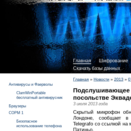
Главная
Шифрование
Скачать базы данных
Главная
»
Новости
»
2013
»
0
Антивирусы и Фаерволы
Подслушивающее 
ClamWinPortable
посольстве Эквад
бесплатный антивирусник
3 июля 2013 года
Браузеры
Скрытый микрофон обн
СОРМ 1
Лондоне, сообщает в 
Безопасное
Telegrafo со ссылкой на
использование телефона
Патиньо.