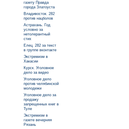
газету Правда
города Златоуста
Владивосток. 282
против нацболов
Астрахань. Год
условно за
нетолерантный
стих
Елец. 282 за текст
в группе вконтакте
Экстремизм в
Хакасии
Курск. Уголовное
дело за видео
Уголовное дело
против челябинской
молодежи
Уголовное дело за
продажу
запрещенных книг в
Туле
Экстремизм в
газете вечерняя
Рязань