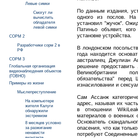
Левые симки
По данным издания, ус
Смогут ли
одного из послов. На
вычислить
обладателя
установил "жучок". Ожид
левой симки
Патиньо объявит, кого
установке устройства.
СОРМ 2
Разработчики сорм 2 в
В лондонском посольст
РФ
года находится основат
СОРМ 3
австралиец Джулиан Ас
решение предоставить 
Глобальная организация
видеонаблюдения объектов
Великобритании п
(ГОВНО)
обязательства" перед 
Примеры из жизни
изнасиловании и сексуа
Мыслепреступление
Сам Ассанж категориче
На компьютере
адрес, называя их част
жителя Калуги
в отношении WikiLea
обнаружили
материалов о военных 
экстремизм
Основатель скандально
8 месяцев условно
опасения, что как тольк
за разжигание
ненависти
потребуют Соединенные
вконтакте