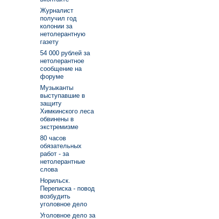
Журналист
получил год
колонии за
нетолерантную
газету
54 000 рублей за
нетолерантное
сообщение на
форуме
Музыканты
выступавшие в
защиту
Химкинского леса
обвинены в
экстремизме
80 часов
обязательных
работ - за
нетолерантные
слова
Норильск.
Переписка - повод
возбудить
уголовное дело
Уголовное дело за