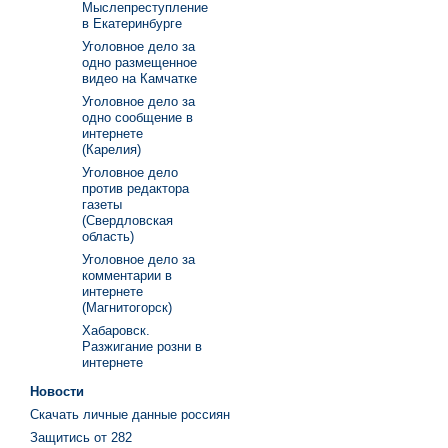
Мыслепреступление
в Екатеринбурге
Уголовное дело за
одно размещенное
видео на Камчатке
Уголовное дело за
одно сообщение в
интернете
(Карелия)
Уголовное дело
против редактора
газеты
(Свердловская
область)
Уголовное дело за
комментарии в
интернете
(Магнитогорск)
Хабаровск.
Разжигание розни в
интернете
Новости
Скачать личные данные россиян
Защитись от 282