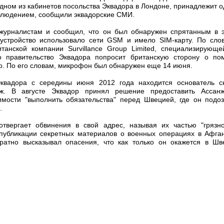
ном из кабинетов посольства Эквадора в Лондоне, принадлежит о
блюдением, сообщили эквадорские СМИ.
журналистам и сообщил, что он был обнаружен спрятанным в э
 устройство использовало сети GSM и имело SIM-карту. По сло
итанской компании Survillance Group Limited, специализирующ
о правительство Эквадора попросит британскую сторону о п
о. По его словам, микрофон был обнаружен еще 14 июня.
квадора с середины июня 2012 года находится основатель ск
ж. В августе Эквадор принял решение предоставить Ассан
мости "выполнить обязательства" перед Швецией, где он подоз
.
отвергает обвинения в свой адрес, называя их частью "грязн
публикации секретных материалов о военных операциях в Афга
кратно высказывал опасения, что как только он окажется в Шв