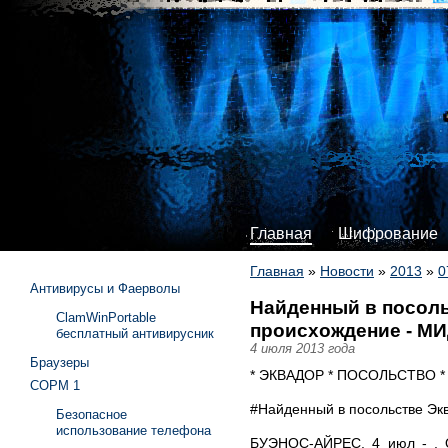
Главная
Шифрование
Главная
»
Новости
»
2013
»
0
Антивирусы и Фаерволы
Найденный в посоль
ClamWinPortable
происхождение - М
бесплатный антивирусник
4 июля 2013 года
Браузеры
* ЭКВАДОР * ПОСОЛЬСТВО 
СОРМ 1
#Найденный в посольстве Экв
Безопасное
использование телефона
БУЭНОС-АЙРЕС, 4 июл - , О