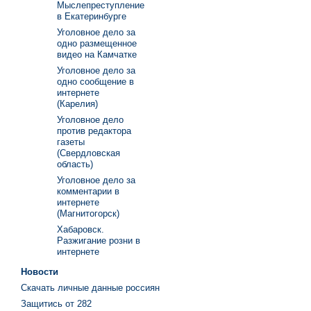
Мыслепреступление
в Екатеринбурге
Уголовное дело за
одно размещенное
видео на Камчатке
Уголовное дело за
одно сообщение в
интернете
(Карелия)
Уголовное дело
против редактора
газеты
(Свердловская
область)
Уголовное дело за
комментарии в
интернете
(Магнитогорск)
Хабаровск.
Разжигание розни в
интернете
Новости
Скачать личные данные россиян
Защитись от 282