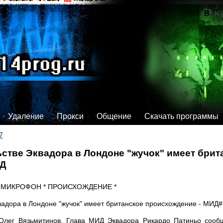
Удаление
Прокси
Общение
Скачать программы
7
стве Эквадора в Лондоне "жучок" имеет брит
ИД
* МИКРОФОН * ПРОИСХОЖДЕНИЕ *
адора в Лондоне "жучок" имеет британское происхождение - МИД#
лег Вязьмитинов. Глава МИД Эквадора Рикардо Патиньо сообщ