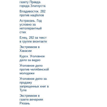
газету Правда
города Златоуста
Владивосток. 282
против нацболов
Астрахань. Год
условно за
нетолерантный
стих
Елец. 282 за текст
в группе вконтакте
Экстремизм в
Хакасии
Курск. Уголовное
дело за видео
Уголовное дело
против челябинской
молодежи
Уголовное дело за
продажу
запрещенных книг в
Туле
Экстремизм в
газете вечерняя
Рязань