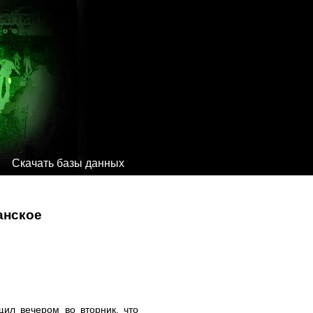
Скачать базы данных
анское
ил вечером во вторник, что