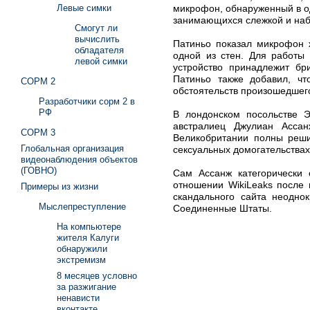
микрофон, обнаруженный в од
Левые симки
занимающихся слежкой и на
Смогут ли
вычислить
Патиньо показал микрофон 
обладателя
одной из стен. Для работы
левой симки
устройство принадлежит бр
Патиньо также добавил, чт
СОРМ 2
обстоятельств произошедшег
Разработчики сорм 2 в
РФ
В лондонском посольстве Э
австралиец Джулиан Ассан
СОРМ 3
Великобритании полны реши
Глобальная организация
сексуальных домогательствах
видеонаблюдения объектов
(ГОВНО)
Сам Ассанж категорически 
отношении WikiLeaks после 
Примеры из жизни
скандального сайта неодно
Мыслепреступление
Соединенные Штаты.
На компьютере
жителя Калуги
обнаружили
экстремизм
8 месяцев условно
за разжигание
ненависти
вконтакте