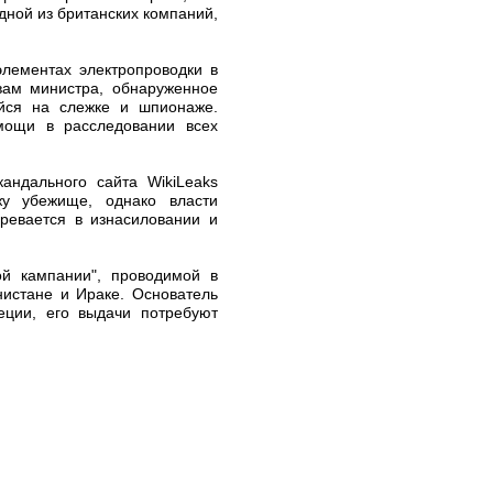
дной из британских компаний,
лементах электропроводки в
вам министра, обнаруженное
ейся на слежке и шпионаже.
омощи в расследовании всех
андального сайта WikiLeaks
жу убежище, однако власти
ревается в изнасиловании и
ой кампании", проводимой в
нистане и Ираке. Основатель
еции, его выдачи потребуют