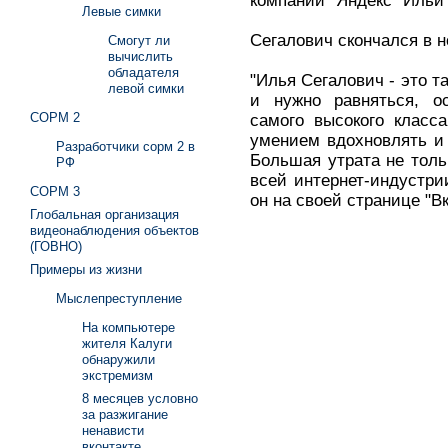
компании "Яндекс" Ильи
Левые симки
Сегалович скончался в но
Смогут ли
вычислить
обладателя
"Илья Сегалович - это т
левой симки
и нужно равняться, о
СОРМ 2
самого высокого класс
умением вдохновлять и з
Разработчики сорм 2 в
Большая утрата не толь
РФ
всей интернет-индустри
СОРМ 3
он на своей странице "Вк
Глобальная организация
видеонаблюдения объектов
(ГОВНО)
Примеры из жизни
Мыслепреступление
На компьютере
жителя Калуги
обнаружили
экстремизм
8 месяцев условно
за разжигание
ненависти
вконтакте