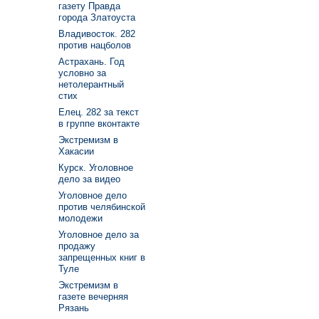
газету Правда
города Златоуста
Владивосток. 282
против нацболов
Астрахань. Год
условно за
нетолерантный
стих
Елец. 282 за текст
в группе вконтакте
Экстремизм в
Хакасии
Курск. Уголовное
дело за видео
Уголовное дело
против челябинской
молодежи
Уголовное дело за
продажу
запрещенных книг в
Туле
Экстремизм в
газете вечерняя
Рязань