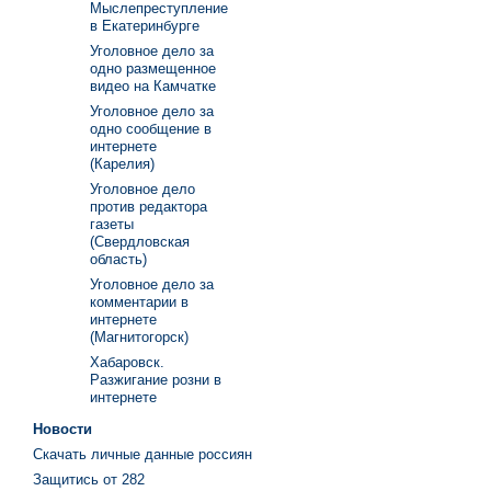
Мыслепреступление
в Екатеринбурге
Уголовное дело за
одно размещенное
видео на Камчатке
Уголовное дело за
одно сообщение в
интернете
(Карелия)
Уголовное дело
против редактора
газеты
(Свердловская
область)
Уголовное дело за
комментарии в
интернете
(Магнитогорск)
Хабаровск.
Разжигание розни в
интернете
Новости
Скачать личные данные россиян
Защитись от 282