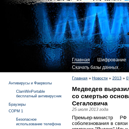
Главная
Шифрование
Скачать базы данных
Главная
»
Новости
»
2013
»
0
Антивирусы и Фаерволы
Медведев выразил
ClamWinPortable
со смертью основ
бесплатный антивирусник
Сегаловича
Браузеры
25 июля 2013 года
СОРМ 1
Премьер-министр Р
Безопасное
соболезнования в связи
использование телефона