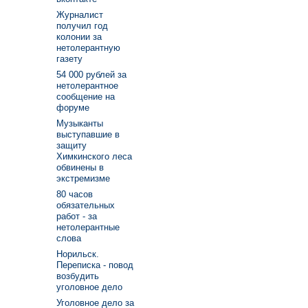
Журналист
получил год
колонии за
нетолерантную
газету
54 000 рублей за
нетолерантное
сообщение на
форуме
Музыканты
выступавшие в
защиту
Химкинского леса
обвинены в
экстремизме
80 часов
обязательных
работ - за
нетолерантные
слова
Норильск.
Переписка - повод
возбудить
уголовное дело
Уголовное дело за