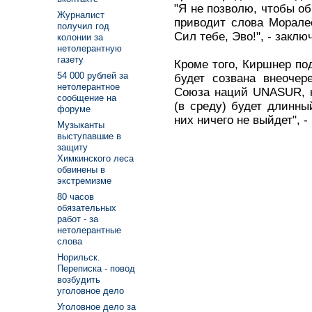
"Я не позволю, чтобы об
Журналист
приводит слова Морале
получил год
Сил тебе, Эво!", - заклю
колонии за
нетолерантную
газету
Кроме того, Киршнер по
54 000 рублей за
будет созвана внеочер
нетолерантное
Союза наций UNASUR, ку
сообщение на
(в среду) будет длинны
форуме
них ничего не выйдет", -
Музыканты
выступавшие в
защиту
Химкинского леса
обвинены в
экстремизме
80 часов
обязательных
работ - за
нетолерантные
слова
Норильск.
Переписка - повод
возбудить
уголовное дело
Уголовное дело за