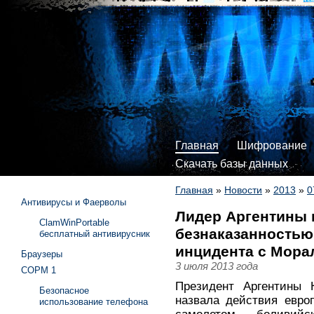
Главная
Шифрование
Скачать базы данных
Главная
»
Новости
»
2013
»
0
Антивирусы и Фаерволы
Лидер Аргентины 
ClamWinPortable
безнаказанностью 
бесплатный антивирусник
инцидента с Мора
Браузеры
3 июля 2013 года
СОРМ 1
Президент Аргентины 
Безопасное
назвала действия евро
использование телефона