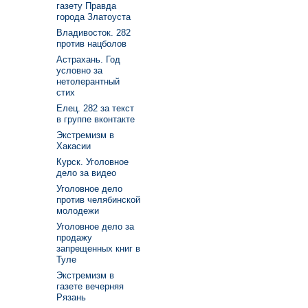
газету Правда
города Златоуста
Владивосток. 282
против нацболов
Астрахань. Год
условно за
нетолерантный
стих
Елец. 282 за текст
в группе вконтакте
Экстремизм в
Хакасии
Курск. Уголовное
дело за видео
Уголовное дело
против челябинской
молодежи
Уголовное дело за
продажу
запрещенных книг в
Туле
Экстремизм в
газете вечерняя
Рязань