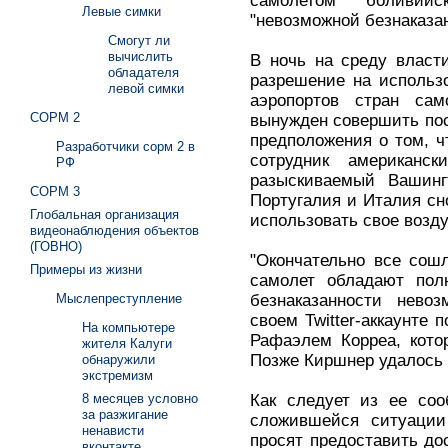
самолетом боливий
Левые симки
"невозможной безнаказа
Смогут ли
вычислить
В ночь на среду власт
обладателя
разрешение на использ
левой симки
аэропортов стран са
СОРМ 2
вынужден совершить пос
предположения о том, ч
Разработчики сорм 2 в
сотрудник американс
РФ
разыскиваемый Вашинг
СОРМ 3
Португалия и Италия с
Глобальная организация
использовать свое возд
видеонаблюдения объектов
(ГОВНО)
"Окончательно все сошл
Примеры из жизни
самолет обладают пол
безнаказанности невоз
Мыслепреступление
своем Twitter-аккаунте
На компьютере
Рафаэлем Корреа, кото
жителя Калуги
Позже Киршнер удалось 
обнаружили
экстремизм
Как следует из ее соо
8 месяцев условно
за разжигание
сложившейся ситуации
ненависти
просят предоставить дос
вконтакте