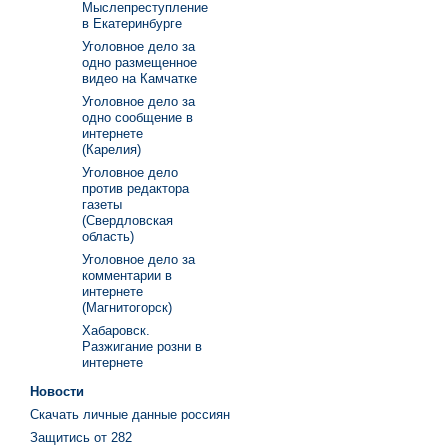
Мыслепреступление
в Екатеринбурге
Уголовное дело за
одно размещенное
видео на Камчатке
Уголовное дело за
одно сообщение в
интернете
(Карелия)
Уголовное дело
против редактора
газеты
(Свердловская
область)
Уголовное дело за
комментарии в
интернете
(Магнитогорск)
Хабаровск.
Разжигание розни в
интернете
Новости
Скачать личные данные россиян
Защитись от 282