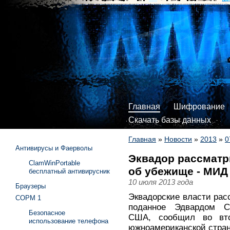
Главная
Шифрование
Скачать базы данных
Главная
»
Новости
»
2013
»
0
Антивирусы и Фаерволы
Эквадор рассматр
ClamWinPortable
об убежище - МИД
бесплатный антивирусник
10 июля 2013 года
Браузеры
Эквадорские власти ра
СОРМ 1
поданное Эдвардом Сн
Безопасное
США, сообщил во вто
использование телефона
южноамериканской стран