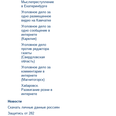
Мыслепреступление
в Екатеринбурге
Уголовное дело за
одно размещенное
видео на Камчатке
Уголовное дело за
одно сообщение в
интернете
(Карелия)
Уголовное дело
против редактора
газеты
(Свердловская
область)
Уголовное дело за
комментарии в
интернете
(Магнитогорск)
Хабаровск.
Разжигание розни в
интернете
Новости
Скачать личные данные россиян
Защитись от 282