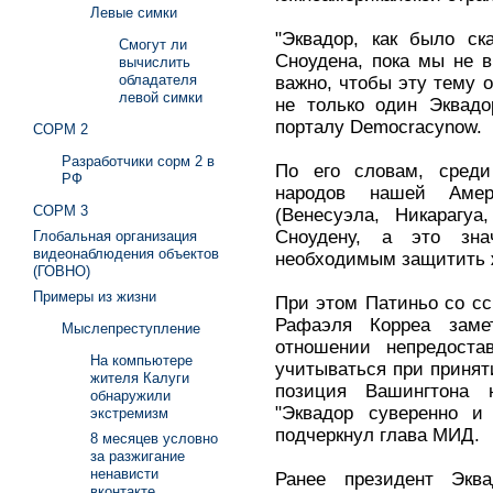
Левые симки
"Эквадор, как было ск
Смогут ли
Сноудена, пока мы не в
вычислить
обладателя
важно, чтобы эту тему о
левой симки
не только один Эквадо
порталу Democracynow.
СОРМ 2
Разработчики сорм 2 в
По его словам, среди
РФ
народов нашей Аме
СОРМ 3
(Венесуэла, Никарагу
Сноудену, а это зна
Глобальная организация
видеонаблюдения объектов
необходимым защитить ж
(ГОВНО)
Примеры из жизни
При этом Патиньо со сс
Рафаэля Корреа зам
Мыслепреступление
отношении непредоста
На компьютере
учитываться при принят
жителя Калуги
позиция Вашингтона 
обнаружили
"Эквадор суверенно и
экстремизм
подчеркнул глава МИД.
8 месяцев условно
за разжигание
ненависти
Ранее президент Экв
вконтакте