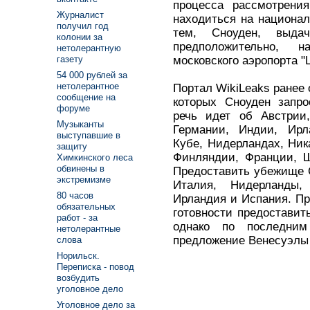
процесса рассмотрени
Журналист
находиться на национа
получил год
тем, Сноуден, выда
колонии за
предположительно, 
нетолерантную
московского аэропорта "
газету
54 000 рублей за
нетолерантное
Портал WikiLeaks ранее 
сообщение на
которых Сноуден запр
форуме
речь идет об Австрии,
Музыканты
Германии, Индии, Ирл
выступавшие в
Кубе, Нидерландах, Ник
защиту
Финляндии, Франции, Ш
Химкинского леса
обвинены в
Предоставить убежище 
экстремизме
Италия, Нидерланды,
80 часов
Ирландия и Испания. Пр
обязательных
готовности предоставит
работ - за
однако по последни
нетолерантные
предложение Венесуэлы 
слова
Норильск.
Переписка - повод
возбудить
уголовное дело
Уголовное дело за