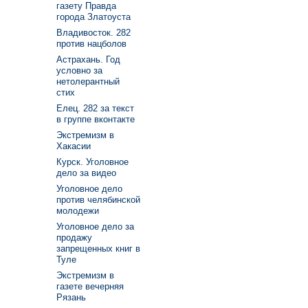
газету Правда
города Златоуста
Владивосток. 282
против нацболов
Астрахань. Год
условно за
нетолерантный
стих
Елец. 282 за текст
в группе вконтакте
Экстремизм в
Хакасии
Курск. Уголовное
дело за видео
Уголовное дело
против челябинской
молодежи
Уголовное дело за
продажу
запрещенных книг в
Туле
Экстремизм в
газете вечерняя
Рязань