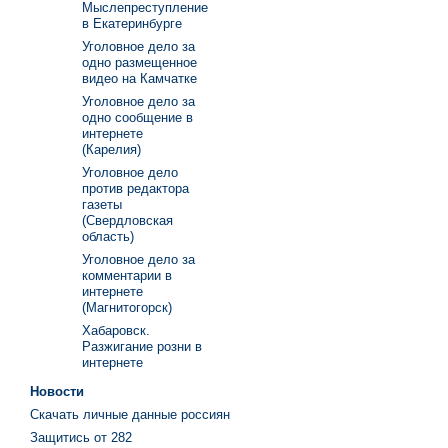
Мыслепреступление
в Екатеринбурге
Уголовное дело за
одно размещенное
видео на Камчатке
Уголовное дело за
одно сообщение в
интернете
(Карелия)
Уголовное дело
против редактора
газеты
(Свердловская
область)
Уголовное дело за
комментарии в
интернете
(Магнитогорск)
Хабаровск.
Разжигание розни в
интернете
Новости
Скачать личные данные россиян
Защитись от 282