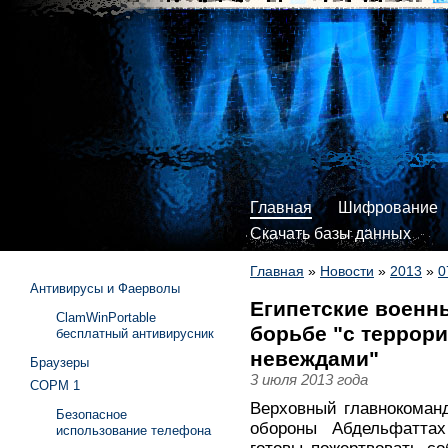
Главная
Шифрование
Скачать базы данных
Главная
»
Новости
»
2013
»
0
Антивирусы и Фаерволы
Египетские военн
ClamWinPortable
борьбе "с террори
бесплатный антивирусник
невеждами"
Браузеры
3 июля 2013 года
СОРМ 1
Верховный главнокоман
Безопасное
обороны Абдельфаттах
использование телефона