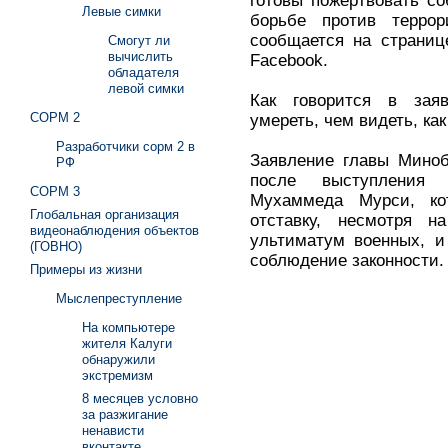
готовы пожертвовать со
Левые симки
борьбе против террор
сообщается на страниц
Смогут ли
вычислить
Facebook.
обладателя
левой симки
Как говорится в зая
СОРМ 2
умереть, чем видеть, как
Разработчики сорм 2 в
Заявление главы Миноб
РФ
после выступления 
СОРМ 3
Мухаммеда Мурси, ко
Глобальная организация
отставку, несмотря 
видеонаблюдения объектов
ультиматум военных, и
(ГОВНО)
соблюдение законности.
Примеры из жизни
Мыслепреступление
На компьютере
жителя Калуги
обнаружили
экстремизм
8 месяцев условно
за разжигание
ненависти
вконтакте