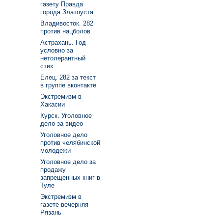
газету Правда
города Златоуста
Владивосток. 282
против нацболов
Астрахань. Год
условно за
нетолерантный
стих
Елец. 282 за текст
в группе вконтакте
Экстремизм в
Хакасии
Курск. Уголовное
дело за видео
Уголовное дело
против челябинской
молодежи
Уголовное дело за
продажу
запрещенных книг в
Туле
Экстремизм в
газете вечерняя
Рязань