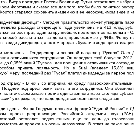
атр - Вчера президент России Владимир Путин встретился с избра
иром Фортовым и сказал все для того, чтобы было понятно: рефо
 Фортов старался сохранить академию в ее несокрушимом виде и ка
бюджетный дефицит - Сегодня правительство может утвердить пар
а неделю расходы следующего года увеличены на 413 млрд руб.
ься за рост трат, один из крупнейших претендентов на деньги - 
 способ рассчитаться за деньги, привлекаемые у ФНБ. Фонду п
ы в виде дивидендов, а потом продать бумаги в ходе приватизац
ои миллионы - Гендиректор и основной владелец "Русала" Олег 
ния отличившихся сотрудников. Он передаст свой бонус за 2012 г
нке до 0,05% акций "Русала" для поощрения отличившихся сотрудни
собом привить лояльность. Но в Sual (владеет 15,8% акц
ую" меру: последний раз "Русал" платил дивиденды за первое пол
од стражу - В ночь со вторника на среду правоохранительным
 Позднее под арест были взяты и его сотрудники. Они обвиняют
 о политическом заказе против единственного мэра столицы субъе
оссии" утверждают, что надо дождаться окончания следствия.
 один день - Вчера Госдума голосами фракций "Единой России" и 
вом проект реорганизации Российской академии наук (РАН
который оставался подвешенным еще за день до голосовани
ассмотрение проекта на осень невозможно. В ответ на такое ре