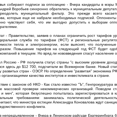
вья собирают подписи за оппозицию - Вчера кандидаты в мэры 
Андрей Воробьев синхронно обратились к муниципальным депутата
реодолеть муниципальный фильтр. Это прежде всего касает
ова, которые еще не набрали необходимых подписей. Оппоненты 
нно чувствуют себя, что им выгодно допустить к выборам опп
ирателями.
тат - Правительство, заявив о планах ограничить рост тарифов у
деральная служба по тарифам (ФСТ) и региональные регулят
имости тепла и электроэнергии, если выяснят, что полученны
разом. Повышение тарифов на следующий год ФСТ будет одоб
омпаний в текущем. Но вряд ли нововведения спасут население о
л Россию - РФ получила статус страны "с высоким уровнем доход
ся здесь до $12 700, подсчитали во Всемирном банке. Новый ста
у развитых стран - ОЭСР. Но определение "развитая" экономика Р
рганизациями качества институтов и инвестклимата в стране.
ствие с законом об НКО - Как стало известно "Ъ", Генпрокуратура 
е массовой проверки некоммерческих организаций. Поводом с
 и меч", которая безуспешно попыталась зарегистрироваться в ка
альным требованиям: занималась политической деятельност
итают, что министра юстиции Александра Коновалова ждут санкци
ведомственного конфликта.
 в непредъявленном - Вчера в Ленинском райсуде Екатеринбурга 