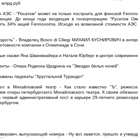
 млрд руб.
ю АЭС - "Росатом" может не только построить для финской Fennov
танции. До конца года входящая в госкорпорацию "Русатом Ове
ить 34% акций Fennovoima. Исходя из возможной стоимости АЭС 
ордость" - Владелец Bosco di Ciliegi МИХАИЛ КУСНИРОВИЧ в интер
готовности компании к Олимпиаде в Сочи.
ные сказки Яна Шванкмайера и Натали Юрберг в центре современно
енты - Опера Родиона Щедрина на "Звездах белых ночей".
азваны лауреаты "Хрустальной Турандот".
ел в Михайловский театр - Как стало известно "Ъ", режиссе
ем оперы петербургского Михайловского театра. К своим обязанно
о первый административный пост в карьере 29-летнего режиссера
ербургом.
Зверович, выпускающий номера - Ну вот, кажется, пришло и утвер