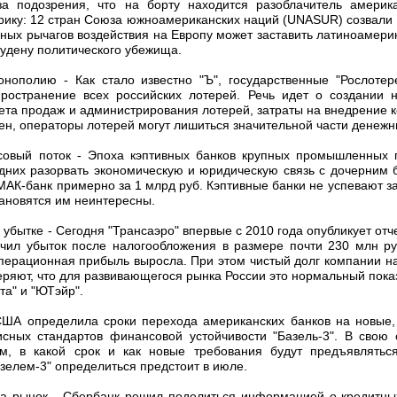
а подозрения, что на борту находится разоблачитель америка
рику: 12 стран Союза южноамериканских наций (UNASUR) созвали 
льных рычагов воздействия на Европу может заставить латиноамер
удену политического убежища.
онополию - Как стало известно "Ъ", государственные "Рослоте
ространение всех российских лотерей. Речь идет о создании н
та продаж и администрирования лотерей, затраты на внедрение к
рен, операторы лотерей могут лишиться значительной части денежн
овый поток - Эпоха кэптивных банков крупных промышленных г
едних разорвать экономическую и юридическую связь с дочерним б
АК-банк примерно за 1 млрд руб. Кэптивные банки не успевают з
тановятся им неинтересны.
 убытке - Сегодня "Трансаэро" впервые с 2010 года опубликует от
учил убыток после налогообложения в размере почти 230 млн р
 операционная прибыль выросла. При этом чистый долг компании н
веряют, что для развивающегося рынка России это нормальный показ
та" и "ЮТэйр".
ША определила сроки перехода американских банков на новые,
исных стандартов финансовой устойчивости "Базель-3". В свою 
м, в какой срок и как новые требования будут предъявлять
азелем-3" определиться предстоит в июле.
а рынок - Сбербанк решил поделиться информацией о кредитны