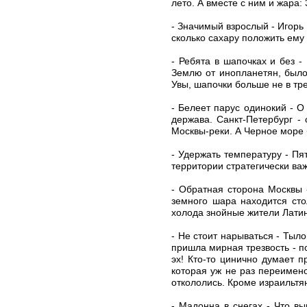
лето. А вместе с ним и жара:
- Значимый взрослый - Игорь 
сколько сахару положить ему 
- Ребята в шапочках и без -
Землю от инопланетян, было 
Увы, шапочки больше не в тр
- Белеет парус одинокий - О
держава. Санкт-Петербург -
Москвы-реки. А Черное море 
- Удержать температуру - Пя
территории стратегически ва
- Обратная сторона Москвы 
земного шара находится сто
холода знойные жители Лати
- Не стоит нарываться - Тыл
пришла мирная трезвость - п
эх! Кто-то цинично думает 
которая уж не раз переимено
откололись. Кроме израильтя
- Мадонна в снегах - Что в