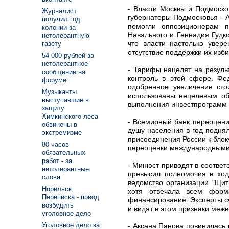
- Власти Москвы и Подмоско
Журналист
губернаторы Подмосковья - 
получил год
помогли оппозиционерам п
колонии за
Навального и Геннадия Гудк
нетолерантную
что власти настолько увере
газету
отсутствие поддержки их изб
54 000 рублей за
нетолерантное
- Тарифы нацелят на резуль
сообщение на
контроль в этой сфере. Фе
форуме
одобренное увеличение сто
Музыканты
использованы нецелевым об
выступавшие в
выполнения инвестпрограмм к
защиту
Химкинского леса
- Всемирный банк переоцени
обвинены в
душу населения в год поднял
экстремизме
присоединения России к блок
80 часов
переоценки международными о
обязательных
работ - за
- Минюст приводят в соответ
нетолерантные
превысил полномочия в ход
слова
ведомство организации "Щит
Норильск.
хотя отвечала всем форм
Переписка - повод
финансирование. Эксперты сч
возбудить
и видят в этом признаки меж
уголовное дело
Уголовное дело за
- Аксана Панова повинилась