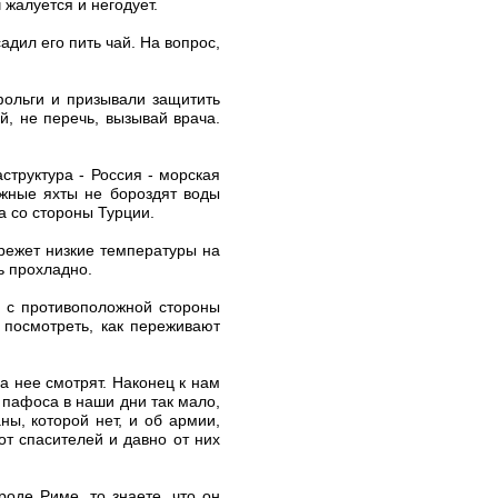
 жалуется и негодует.
адил его пить чай. На вопрос,
 фольги и призывали защитить
й, не перечь, вызывай врача.
структура - Россия - морская
ежные яхты не бороздят воды
а со стороны Турции.
ережет низкие температуры на
ь прохладно.
е с противоположной стороны
 посмотреть, как переживают
а нее смотрят. Наконец к нам
 пафоса в наши дни так мало,
ы, которой нет, и об армии,
от спасителей и давно от них
оде Риме, то знаете, что он