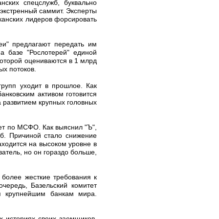
нских спецслужб, буквально
экстренный саммит. Эксперты
иканских лидеров форсировать
реи" предлагают передать им
а базе "Рослотерей" единой
оторой оцениваются в 1 млрд
ых потоков.
рупп уходит в прошлое. Как
анковским активом готовится
а развитием крупных головных
чет по МСФО. Как выяснил "Ъ",
уб. Причиной стало снижение
аходится на высоком уровне в
атель, но он гораздо больше,
 более жесткие требования к
очередь, Базельский комитет
ся крупнейшим банкам мира.
х историях своих заемщиков,