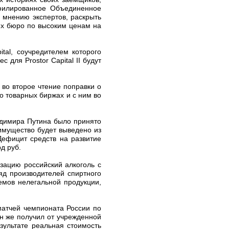
филированное Объединенное
 мнению экспертов, раскрыть
их бюро по высоким ценам на
tal, соучредителем которого
для Prostor Capital II будут
во второе чтение поправки о
о товарных биржах и с ним во
ладимира Путина было принято
имущество будет выведено из
Дефицит средств на развитие
д руб.
зацию российский алкоголь с
яд производителей спиртного
емов нелегальной продукции,
матчей чемпионата России по
он же получил от учрежденной
зультате реальная стоимость