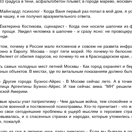
 33 градуса в тени, асфальтобетон плывет, в городе марево, москвич
Майнгардт, психолог - Когда Ваня первый раз попал в мой дом, я ус
в чашку, я не получил вразумительного ответа.
 Екатерина Костикова, сценарист - Когда они носили шапочки из
проще. Увидел человека в шапочке - и сразу ясно: не провоциру
енде.
 том, почему в России мало яхтсменов и совсем не развита инфра
 окно в Европу. Москва - порт пяти морей. Но почему-то белосн
белеет от обилия парусов, но почему-то не в Краснодарском крае, 
ть самых холодных мест летней Москвы - Как город охраняет и б
жных объектов. В местах, где по витальным показаниям должно быт
- Другие города: Буэнос-Айрес - В Москве сейчас лето. А в точк
лица Аргентины Буэнос-Айрес. И там сейчас зима. "МН" решили
нской Америки.
овые крысы учат патриотизму - Чем дальше война, тем спокойнее н
осле военной и поствоенной психотравмы. Кто-то причитает - что ж
про свои сегодняшние проблемы в ущерб мыслям о героизме стран
вывалась, и о спасенных странах и народах, которые утомились 
н, пожалуй.
ышло из сна в летнюю ночь папы римского - Если вы бывали в гор