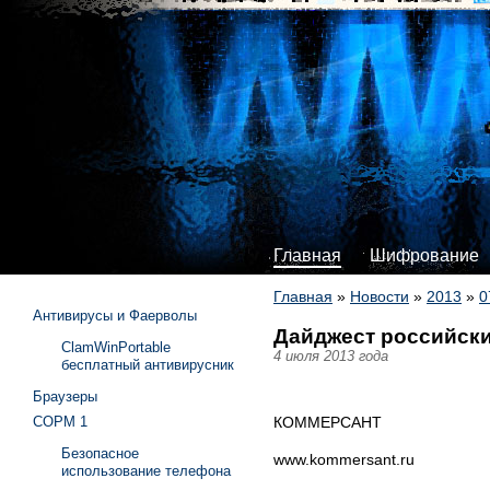
Главная
Шифрование
Главная
»
Новости
»
2013
»
0
Антивирусы и Фаерволы
Дайджест российски
ClamWinPortable
4 июля 2013 года
бесплатный антивирусник
Браузеры
КОММЕРСАНТ
СОРМ 1
Безопасное
www.kommersant.ru
использование телефона