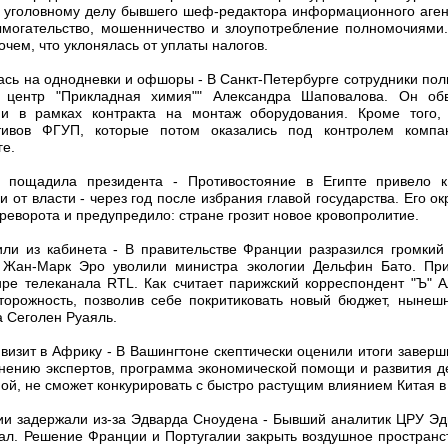
 уголовному делу бывшего шеф-редактора информационного агент
могательство, мошенничество и злоупотребление полномочиями
чем, что уклонялась от уплаты налогов.
ась на однодневки и офшоры - В Санкт-Петербурге сотрудники по
 центр "Прикладная химия"" Александра Шаповалова. Он обв
и в рамках контракта на монтаж оборудования. Кроме того
ивов ФГУП, которые потом оказались под контролем компан
ге.
е пощадила президента - Противостояние в Египте привело к
от власти - через год после избрания главой государства. Его 
реворота и предупредило: стране грозит новое кровопролитие.
или из кабинета - В правительстве Франции разразился громкий
 Жан-Марк Эро уволили министра экологии Дельфин Бато. При
ире телеканала RTL. Как считает парижский корреспондент "Ъ"
торожность, позволив себе покритиковать новый бюджет, нынеш
 Сеголен Руаяль.
визит в Африку - В Вашингтоне скептически оценили итоги завер
нению экспертов, программа экономической помощи и развития де
й, не сможет конкурировать с быстро растущим влиянием Китая в
ии задержали из-за Эдварда Сноудена - Бывший аналитик ЦРУ Э
л. Решение Франции и Португалии закрыть воздушное пространс