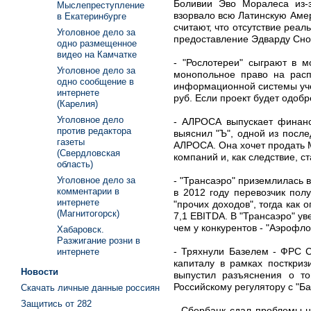
Боливии Эво Моралеса из-з
Мыслепреступление
взорвало всю Латинскую Аме
в Екатеринбурге
считают, что отсутствие реа
Уголовное дело за
предоставление Эдварду Сно
одно размещенное
видео на Камчатке
- "Рослотереи" сыграют в м
Уголовное дело за
монопольное право на расп
одно сообщение в
информационной системы уче
интернете
руб. Если проект будет одоб
(Карелия)
Уголовное дело
- АЛРОСА выпускает финанс
против редактора
выяснил "Ъ", одной из посл
газеты
АЛРОСА. Она хочет продать М
(Свердловская
компаний и, как следствие, с
область)
- "Трансаэро" приземлилась в
Уголовное дело за
комментарии в
в 2012 году перевозчик пол
интернете
"прочих доходов", тогда как
(Магнитогорск)
7,1 EBITDA. В "Трансаэро" у
чем у конкурентов - "Аэрофло
Хабаровск.
Разжигание розни в
- Тряхнули Базелем - ФРС С
интернете
капиталу в рамках посткриз
Новости
выпустил разъяснения о то
Российскому регулятору с "Б
Скачать личные данные россиян
Защитись от 282
- Сбербанк сдал проблемы н