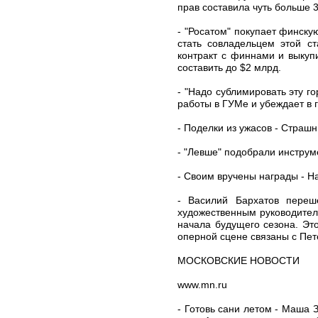
прав составила чуть больше 3
- "Росатом" покупает финску
стать совладельцем этой с
контракт с финнами и выкуп
составить до $2 млрд.
- "Надо сублимировать эту г
работы в ГУМе и убеждает в 
- Поделки из ужасов - Страш
- "Левше" подобрали инструм
- Своим вручены награды - Н
- Василий Бархатов переш
художественным руководител
начала будущего сезона. Эт
оперной сцене связаны с Пет
МОСКОВСКИЕ НОВОСТИ
www.mn.ru
- Готовь сани летом - Маша 