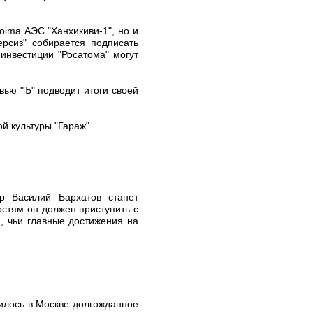
oima АЭС "Ханхикиви-1", но и
рсиз" собирается подписать
инвестиции "Росатома" могут
вью "Ъ" подводит итоги своей
й культуры "Гараж".
р Василий Бархатов станет
стям он должен приступить с
, чьи главные достижения на
дилось в Москве долгожданное