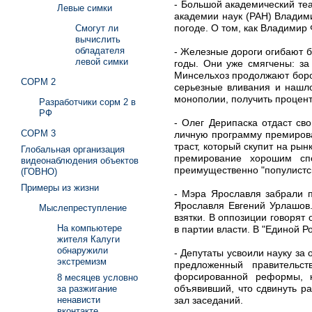
- Большой академический те
Левые симки
академии наук (РАН) Владим
погоде. О том, как Владимир
Смогут ли
вычислить
обладателя
- Железные дороги огибают 
левой симки
годы. Они уже смягчены: з
Минсельхоз продолжают борот
СОРМ 2
серьезные вливания и нашло
монополии, получить процент
Разработчики сорм 2 в
РФ
- Олег Дерипаска отдаст св
СОРМ 3
личную программу премирова
траст, который скупит на ры
Глобальная организация
премирование хорошим спо
видеонаблюдения объектов
преимущественно "популистск
(ГОВНО)
Примеры из жизни
- Мэра Ярославля забрали п
Ярославля Евгений Урлашов.
Мыслепреступление
взятки. В оппозиции говорят
На компьютере
в партии власти. В "Единой Р
жителя Калуги
обнаружили
- Депутаты усвоили науку за
экстремизм
предложенный правительст
форсированной реформы, 
8 месяцев условно
объявивший, что сдвинуть р
за разжигание
зал заседаний.
ненависти
вконтакте