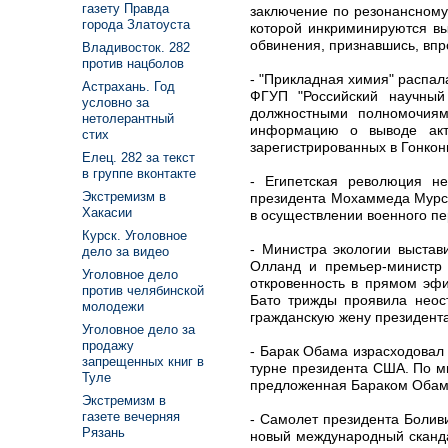
газету Правда
заключение по резонансному
города Златоуста
которой инкриминируются вы
обвинения, признавшись, впро
Владивосток. 282
против нацболов
- "Прикладная химия" распал
Астрахань. Год
ФГУП "Российский научный
условно за
должностными полномочиям
нетолерантный
информацию о выводе акт
стих
зарегистрированных в Гонкон
Елец. 282 за текст
в группе вконтакте
- Египетская революция н
Экстремизм в
президента Мохаммеда Мурси 
Хакасии
в осуществлении военного пе
Курск. Уголовное
- Министра экологии выстав
дело за видео
Олланд и премьер-министр
Уголовное дело
откровенность в прямом эф
против челябинской
Бато трижды проявила неос
молодежи
гражданскую жену президента
Уголовное дело за
продажу
- Барак Обама израсходовал 
запрещенных книг в
турне президента США. По м
Туле
предложенная Бараком Обамо
Экстремизм в
газете вечерняя
- Самолет президента Болив
Рязань
новый международный сканда