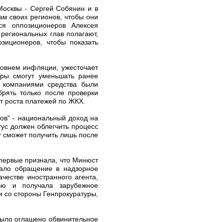
Москвы - Сергей Собянин и в
м своих регионов, чтобы они
ся оппозиционеров Алексея
региональных глав полагают,
озиционеров, чтобы показать
ровнем инфляции, ужесточает
оры смогут уменьшать ранее
е компаниями средства были
рять только после проверки
т роста платежей по ЖКХ.
ов" - национальный доход на
тус должен облегчить процесс
Ф сможет получить лишь после
впервые признала, что Минюст
тало обращение в надзорное
честве иностранного агента,
ью и получала зарубежное
и со стороны Генпрокуратуры,
было оглашено обвинительное