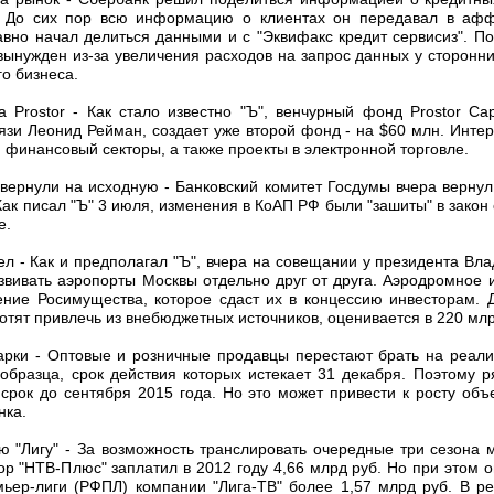
х. До сих пор всю информацию о клиентах он передавал в аф
авно начал делиться данными и с "Эквифакс кредит сервисиз". По
нужден из-за увеличения расходов на запрос данных у сторонн
го бизнеса.
 Prostor - Как стало известно "Ъ", венчурный фонд Prostor Capi
зи Леонид Рейман, создает уже второй фонд - на $60 млн. Интерес 
и финансовый секторы, а также проекты в электронной торговле.
вернули на исходную - Банковский комитет Госдумы вчера вернул 
ак писал "Ъ" 3 июля, изменения в КоАП РФ были "зашиты" в закон 
е.
ел - Как и предполагал "Ъ", вчера на совещании у президента В
вивать аэропорты Москвы отдельно друг от друга. Аэродромное 
ие Росимущества, которое сдаст их в концессию инвесторам. 
хотят привлечь из внебюджетных источников, оценивается в 220 млр
марки - Оптовые и розничные продавцы перестают брать на реали
образца, срок действия которых истекает 31 декабря. Поэтому р
 срок до сентября 2015 года. Но это может привести к росту объ
нка.
ю "Лигу" - За возможность транслировать очередные три сезона 
р "НТВ-Плюс" заплатил в 2012 году 4,66 млрд руб. Но при этом 
ьер-лиги (РФПЛ) компании "Лига-ТВ" более 1,57 млрд руб. В ре