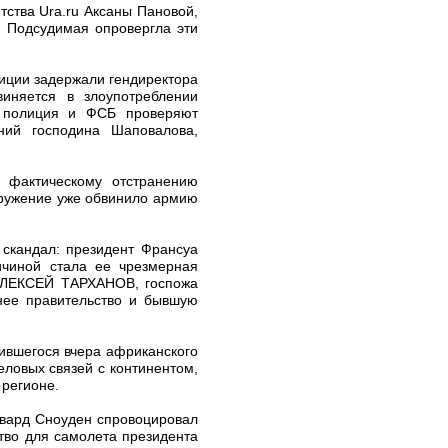
ства Ura.ru Аксаны Пановой,
. Подсудимая опровергла эти
лиции задержали гендиректора
иняется в злоупотреблении
, полиция и ФСБ проверяют
ий господина Шаповалова,
 фактическому отстранению
окружение уже обвинило армию
 скандал: президент Франсуа
чиной стала ее чрезмерная
 АЛЕКСЕЙ ТАРХАНОВ, госпожа
нее правительство и бывшую
шившегося вчера африканского
ловых связей с континентом,
 регионе.
двард Сноуден спровоцировал
тво для самолета президента