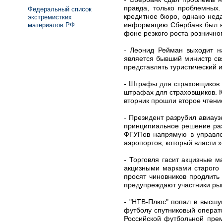
правда, только проблемны
Федеральный список
кредитное бюро, однако нед
экстремистких
информацию Сбербанк был вы
материалов РФ
фоне резкого роста рознично
- Леонид Рейман выходит на
является бывший министр свя
представлять туристический 
- Штрафы для страховщиков 
штрафах для страховщиков. К
вторник прошли второе чтени
- Президент разрубил авиауз
принципиальное решение раз
ФГУПов напрямую в управлен
аэропортов, который власти 
- Торговля гасит акцизные 
акцизными марками старого 
просят чиновников продлить
предупреждают участники ры
- "НТВ-Плюс" попал в высшу
футболу спутниковый операто
Российской футбольной прем