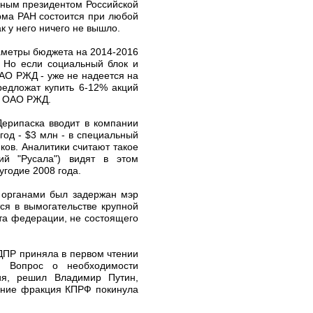
нным президентом Российской
рма РАН состоится при любой
к у него ничего не вышло.
аметры бюджета на 2014-2016
 Но если социальный блок и
ОАО РЖД - уже не надеется на
редложат купить 6-12% акций
ии ОАО РЖД.
Дерипаска вводит в компании
од - $3 млн - в специальный
ков. Аналитики считают такое
ий "Русала") видят в этом
угодие 2008 года.
и органами был задержан мэр
ся в вымогательстве крупной
кта федерации, не состоящего
ЛДПР приняла в первом чтении
). Вопрос о необходимости
я, решил Владимир Путин,
шение фракция КПРФ покинула