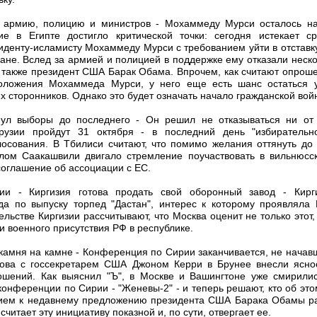
л армию, полицию и министров - Мохаммеду Мурси осталось над
ие в Египте достигло критической точки: сегодня истекает ср
иденту-исламисту Мохаммеду Мурси с требованием уйти в отставк
ране. Вслед за армией и полицией в поддержке ему отказали неск
а также президент США Барак Обама. Впрочем, как считают опроше
оложения Мохаммеда Мурси, у него еще есть шанс остаться у
 сторонников. Однако это будет означать начало гражданской вой
ул выборы до последнего - Он решил не отказываться ни от 
рузии пройдут 31 октября - в последний день "избирательно
лосования. В Тбилиси считают, что помимо желания оттянуть до
илом Саакашвили двигало стремление поучаствовать в вильнюсс
соглашение об ассоциации с ЕС.
сии - Киргизия готова продать свой оборонный завод - Кир
да по выпуску торпед "Дастан", интерес к которому проявляла 
ельстве Киргизии рассчитывают, что Москва оценит не только этот,
 военного присутствия РФ в республике.
 камня на камне - Конференция по Сирии заканчивается, не нача
ова с госсекретарем США Джоном Керри в Брунее внесли ясно
ношений. Как выяснил "Ъ", в Москве и Вашингтоне уже смирили
нференции по Сирии - "Женевы-2" - и теперь решают, кто об этом
ием к недавнему предложению президента США Барака Обамы ра
считает эту инициативу показной и, по сути, отвергает ее.