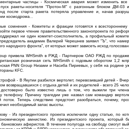
ементарные частицы - Космическая авария может изменить все 
 пуск ракеты-носителя "Протон-М" с разгонным блоком ДМ-03 
д после старта ракета потеряла управление и, начав разруш
ии космодрома...
чные сомнения - Комитеты и фракции готовятся к всестороннем
ройти первое чтение правительственного законопроекта по рефор
 поддержал ни один комитет-соисполнитель, а профильный комите
о председатель академик Валерий Черешнев заявил "Ъ", что наме
го народного фронта", от которых может зависеть исход голосован
Group привела WHSmith в РЖД - Партнером ОАО РЖД по продаже
британская розничная сеть WHSmith с годовым оборотом 1,2 млр
ская PNN Group Низами и Насиба Пириевых, у себя на родине 
стораны KFC.
строфой - В Якутии разбился вертолет, перевозивший детей - Вчер
ом возвращавшихся с отдыха детей и их родителей - всего 25 чел
а достоверно было известно лишь о том, что выжили три члена
у телефону. Причину трагедии уже назвал сам командир вертол
 поток. Теперь следствию предстоит разобраться, почему, про
печил необходимый запас высоты.
лову - Из президентского проекта исключили одну статью, по кот
ономическую амнистию. Из президентского проекта, который б
 банковских аферистов. В течение полугода на свободу смогут вы
депутаты от КПРФ и ЛДПР усомнились в гуманности объявленной а