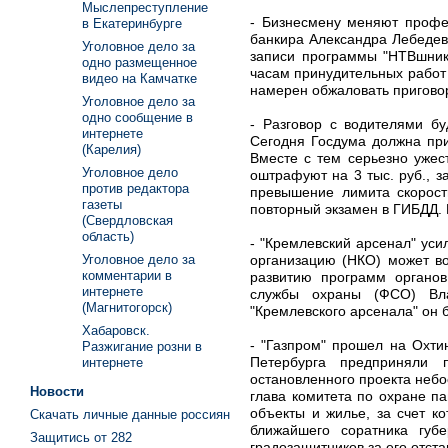
Мыслепреступление
- Бизнесмену меняют профес
в Екатеринбурге
банкира Александра Лебедев
Уголовное дело за
записи программы "НТВшники
одно размещенное
часам принудительных работ
видео на Камчатке
намерен обжаловать приговор
Уголовное дело за
одно сообщение в
- Разговор с водителями б
интернете
Сегодня Госдума должна при
(Карелия)
Вместе с тем серьезно ужес
Уголовное дело
оштрафуют на 3 тыс. руб., з
против редактора
превышение лимита скорост
газеты
повторный экзамен в ГИБДД.
(Свердловская
область)
- "Кремлевский арсенал" ус
организацию (НКО) может во
Уголовное дело за
комментарии в
развитию программ органов
интернете
службы охраны (ФСО) Вла
(Магнитогорск)
"Кремлевского арсенала" он 
Хабаровск.
- "Газпром" прошел на Охти
Разжигание розни в
Петербурга предприняли 
интернете
остановленного проекта небо
Новости
глава комитета по охране п
объекты и жилье, за счет к
Скачать личные данные россиян
ближайшего соратника губ
Защитись от 282
градозащитников за его отста