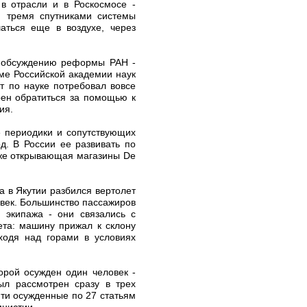
в отрасли и в Роскосмосе -
и тремя спутниками системы
аться еще в воздухе, через
у обсуждению реформы РАН -
ме Российской академии наук
т по науке потребовал вовсе
рен обратиться за помощью к
ия.
 периодики и сопутствующих
д. В России ее развивать по
уже открывающая магазины De
а в Якутии разбился вертолет
овек. Большинство пассажиров
 экипажа - они связались с
ета: машину прижал к склону
ходя над горами в условиях
орой осужден один человек -
ыл рассмотрен сразу в трех
йти осужденные по 27 статьям
мнистии.