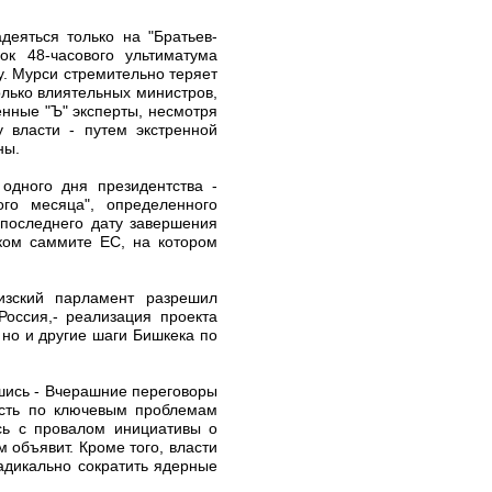
еяться только на "Братьев-
ок 48-часового ультиматума
у. Мурси стремительно теряет
олько влиятельных министров,
нные "Ъ" эксперты, несмотря
 власти - путем экстренной
ны.
одного дня президентства -
го месяца", определенного
 последнего дату завершения
ком саммите ЕС, на котором
гизский парламент разрешил
Россия,- реализация проекта
 но и другие шаги Бишкека по
вшись - Вчерашние переговоры
сть по ключевым проблемам
сь с провалом инициативы о
 объявит. Кроме того, власти
дикально сократить ядерные