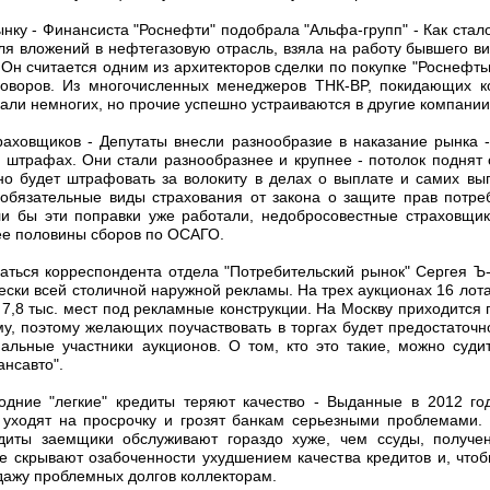
нку - Финансиста "Роснефти" подобрала "Альфа-групп" - Как стало 
ля вложений в нефтегазовую отрасль, взяла на работу бывшего ви
Он считается одним из архитекторов сделки по покупке "Роснефть
говоров. Из многочисленных менеджеров ТНК-BP, покидающих к
рали немногих, но прочие успешно устраиваются в другие компании
аховщиков - Депутаты внесли разнообразие в наказание рынка 
 штрафах. Они стали разнообразнее и крупнее - потолок поднят с
о будет штрафовать за волокиту в делах о выплате и самих в
 обязательные виды страхования от закона о защите прав потре
ли бы эти поправки уже работали, недобросовестные страховщи
ее половины сборов по ОСАГО.
ваться корреспондента отдела "Потребительский рынок" Сергея Ъ
ески всей столичной наружной рекламы. На трех аукционах 16 лот
7,8 тыс. мест под рекламные конструкции. На Москву приходится 
, поэтому желающих поучаствовать в торгах будет предостаточно
льные участники аукционов. О том, кто это такие, можно суд
нсавто".
дние "легкие" кредиты теряют качество - Выданные в 2012 го
 уходят на просрочку и грозят банкам серьезными проблемами.
едиты заемщики обслуживают гораздо хуже, чем ссуды, получ
е скрывают озабоченности ухудшением качества кредитов и, чтобы
дажу проблемных долгов коллекторам.