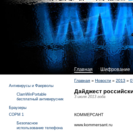
Главная
Шифрование
Главная
»
Новости
»
2013
»
0
Антивирусы и Фаерволы
Дайджест российски
ClamWinPortable
3 июля 2013 года
бесплатный антивирусник
Браузеры
КОММЕРСАНТ
СОРМ 1
Безопасное
www.kommersant.ru
использование телефона