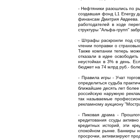
- Нефтяники разошлись по ры
создавшая фонд L1 Energy д
финансам Дмитрия Авдеева. 
работодателей в ходе пере
структуры "Альфа-групп" заб
- Штрафы раскроили под стр
чтении поправки о страховых
Также компании теперь можн
отказали в идее освободить
неустойках в 3% в день. Ес
бюджет на 74 млрд руб.- бол
- Правила игры - Учат торго
определиться судьба практич
ближайшие десять лет более 
российскую наружную рекламу
так называемые профессиона
рекламному аукциону "Мостра
- Пиковая драма - Прошлого
кредитования ссуды активно
кредитных историй, эти кр
спокойном рынке. Банкиры н
просрочки, активизируют про