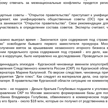
торому отвечать за межнациональные конфликты придется ре
дартные советы - "Открытое правительство" приступает к унифици
думает, как унифицировать общественные советы (ОС) при м
та занимается "Открытое правительство". Свои рекомендации дл
 участвовать в определении состава советов. Эксперты считают, 
казино выиграл время - Закончился срок содержания под страже
во" освободили бывшего первого заместителя прокурора Моск
олучении взяток за крышевание незаконного игорного бизнеса 
нии предельного срока содержания под стражей - его дело, как
 в коррупции, было направлено на доследование. Проводиться он
одиннадцать эпизодов - Курганской чиновнице вменили злоупотреб
авления Следственного комитета России (СКР) по Курганской обл
бернатора Марине Калугиной. По версии следствия, чиновница пр
дприятия "Дети плюс". Как следует из материалов дела, она орг
лагеря. В правительстве Курганской области ситуацию не комменти
 млн - не подарок - Деньги братьев Голубковых подшили к уголовно
управление СКР по Москве закончило формирование базы для по
сбанка Владимира Голубкова, обвиняемого в коммерческом подк
 его брата - около $18 млн, которые он получил от родственника 