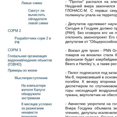
- "Протон" распался на эл
Левые симки
Неудачей вчера закончился
ГЛОНАСС-М. C первых секун
Смогут ли
полминуты упала на территор
вычислить
обладателя
левой симки
- Депутатов одолевают нау
Сегодня в Госдуме должно п
СОРМ 2
(РАН). Без оговорок его не
отклонить законопроект. Ег
Разработчики сорм 2 в
депутатам от "Общероссийско
РФ
СОРМ 3
- Вокзал для троих - PNN 
товаров на вокзалах стала 
Глобальная организация
франшизе будет азербайджан
видеонаблюдения объектов
Beers и Hamley`s, а также ре
(ГОВНО)
Примеры из жизни
- Пилот подписался под ката
Ми-8, перевозивший в основн
Мыслепреступление
погибли. К вечеру вторник
На компьютере
диспетчером по спутниковом
жителя Калуги
горы нисходящий воздушный
обнаружили
тумана, вертолетчик не обес
экстремизм
- Амнистию укоротили на го
8 месяцев условно
Вчера Госдума объявила эк
за разжигание
чтениях, депутаты исключили
ненависти
вконтакте
Уголовного кодекса. Однако 