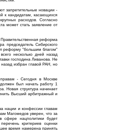
ют запретительные новации -
ий к кандидатам, касающихся
крупных расходов. Согласно
та может стать заявление от
- Правительственная реформа
ера председатель Сибирского
ал реформу "большим благом"
всего несколько дней назад
тавки господина Ливанова. Не
 назад избран главой РАН, но
 правам - Сегодня в Москве
должен был начать работу 1
а. Новая структура начинает
динить Высший арбитражный и
за нации и конфессии главам
ам Магомедов уверен, что за
 в сфере нацполитики будет
 перечень критериев оценки
йшее время намерена принять