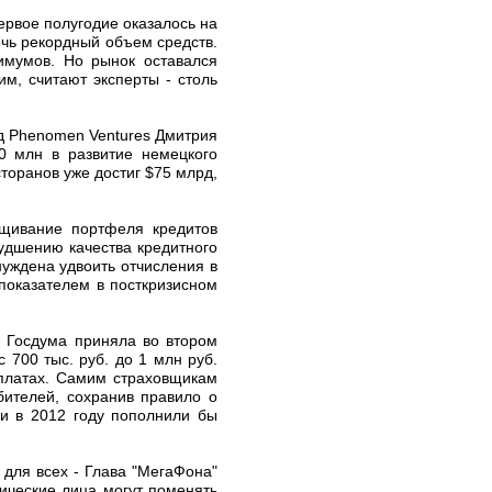
ервое полугодие оказалось на
ечь рекордный объем средств.
имумов. Но рынок оставался
м, считают эксперты - столь
нд Phenomen Ventures Дмитрия
30 млн в развитие немецкого
сторанов уже достиг $75 млрд,
ащивание портфеля кредитов
удшению качества кредитного
нуждена удвоить отчисления в
показателем в посткризисном
- Госдума приняла во втором
 700 тыс. руб. до 1 млн руб.
ыплатах. Самим страховщикам
бителей, сохранив правило о
ки в 2012 году пополнили бы
для всех - Глава "МегаФона"
ические лица могут поменять