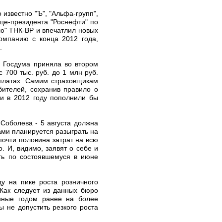
известно "Ъ", "Альфа-групп",
це-президента "Роснефти" по
ю" ТНК-ВР и впечатлил новых
омпанию с конца 2012 года,
.
- Госдума приняла во втором
 700 тыс. руб. до 1 млн руб.
ыплатах. Самим страховщикам
бителей, сохранив правило о
ки в 2012 году пополнили бы
-Соболева - 5 августа должна
ами планируется разыграть на
почти половина затрат на всю
. И, видимо, заявят о себе и
ить по состоявшемуся в июне
ду на пике роста розничного
 Как следует из данных бюро
енные годом ранее на более
 не допустить резкого роста