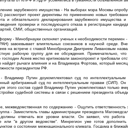
явлению зарубежного имущества - На выборах мэра Москвы опробу
) рассмотрит проект директивы по применению новых требован
ета и обязательного декларирования зарубежного имущества и 
оведения проверки и последующего отказа в регистрации кандида
 партий, СМИ, общественных организаций.
форму - Минобрнауки склоняет ученых к необходимости перемен 
РАН) завоевывает влиятельных союзников в научной среде. Вч
еев на встрече с главой Минобрнауки Дмитрием Ливановым назв
стную рабочую группу для ее обсуждения. Примечательно, что 
 господин Асеев жестко критиковали законопроект и требовали отс
о найдет рычаги влияния и на Владимира Фортова, который месяц
олжности президентом РФ.
- Владимир Путин доукомплектовал суд по интеллектуальным
анный арбитражный суд по интеллектуальным правам (СИП). Он 
ля этого состав судей Владимир Путин укомплектовал только вчер
стройки судебной системы в связи с решением президента объе
, межведомственная по содержанию - Ощутить ответственность 
руппа - Заместитель главы администрации президента Магомедсал
должны отвечать все уровни власти. Он заявил, что работа
е или "в другом ведомстве". Минрегион уже готов дополнить
пунктом о состоянии межнационального климата. Госдума в ближа