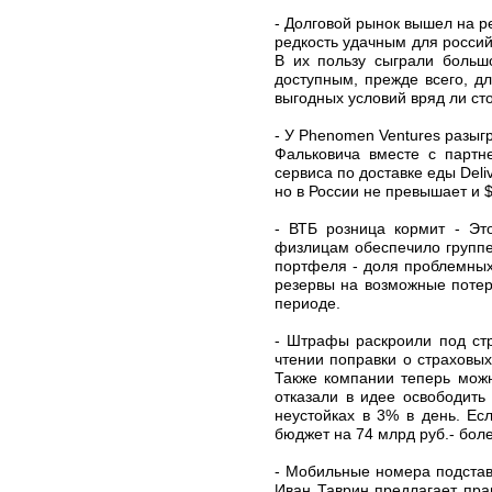
- Долговой рынок вышел на р
редкость удачным для россий
В их пользу сыграли больш
доступным, прежде всего, д
выгодных условий вряд ли сто
- У Phenomen Ventures разыг
Фальковича вместе с партне
сервиса по доставке еды Deli
но в России не превышает и 
- ВТБ розница кормит - Эт
физлицам обеспечило группе
портфеля - доля проблемных 
резервы на возможные потер
периоде.
- Штрафы раскроили под стр
чтении поправки о страховых
Также компании теперь можн
отказали в идее освободить
неустойках в 3% в день. Ес
бюджет на 74 млрд руб.- бол
- Мобильные номера подстав
Иван Таврин предлагает пра