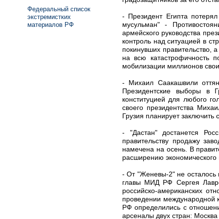
Федеральный список
- Президент Египта потеря
экстремистких
мусульман" - Противостоян
материалов РФ
армейского руководства през
контроль над ситуацией в ст
покинувших правительство, 
на всю катастрофичность п
мобилизации миллионов своих
- Михаил Саакашвили оттян
Президентские выборы в Г
конституцией для любого го
своего президентства Миха
Грузия планирует заключить 
- "Дастан" достанется Рос
правительству продажу заво
намечена на осень. В правит
расширению экономического и
- От "Женевы-2" не осталось
главы МИД РФ Сергея Лавр
российско-американских от
проведении международной ко
РФ определились с отношен
арсеналы двух стран: Москва 