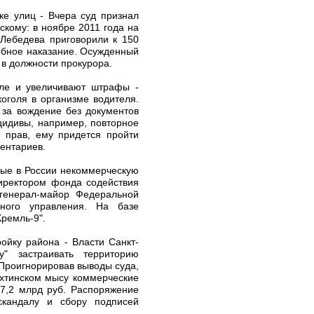
ке улиц - Вчера суд признал
кому: в ноябре 2011 года на
 Лебедева приговорили к 150
обное наказание. Осужденный
 в должности прокурора.
лле и увеличивают штрафы -
оголя в организме водителя.
 за вождение без документов
ецидивы, например, повторное
 прав, ему придется пройти
ентариев.
вые в России некоммерческую
директором фонда содействия
 генерал-майор Федеральной
ного управления. На базе
Кремль-9".
ойку района - Власти Санкт-
" застраивать территорию
 Проигнорировав выводы суда,
Охтинском мысу коммерческие
 7,2 млрд руб. Распоряжение
скандалу и сбору подписей