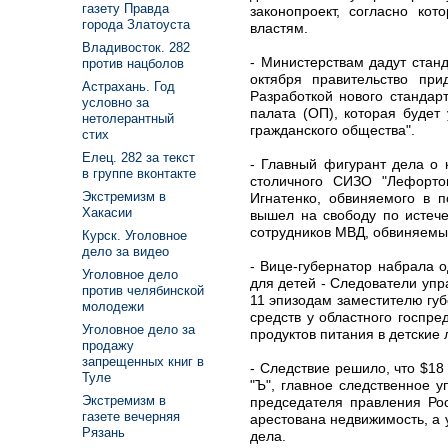
газету Правда
законопроект, согласно ко
города Златоуста
властям.
Владивосток. 282
- Министерствам дадут стан
против нацболов
октября правительство при
Астрахань. Год
Разработкой нового стандар
условно за
палата (ОП), которая будет
нетолерантный
гражданского общества".
стих
Елец. 282 за текст
- Главный фигурант дела о 
в группе вконтакте
столичного СИЗО "Лефорто
Экстремизм в
Игнатенко, обвиняемого в п
Хакасии
вышел на свободу по истече
сотрудников МВД, обвиняемых
Курск. Уголовное
дело за видео
- Вице-губернатор набрала 
Уголовное дело
для детей - Следователи упр
против челябинской
11 эпизодам заместителю гу
молодежи
средств у областного госпре
Уголовное дело за
продуктов питания в детские 
продажу
запрещенных книг в
- Следствие решило, что $18
Туле
"Ъ", главное следственное 
Экстремизм в
председателя правления Ро
газете вечерняя
арестована недвижимость, а у
Рязань
дела.