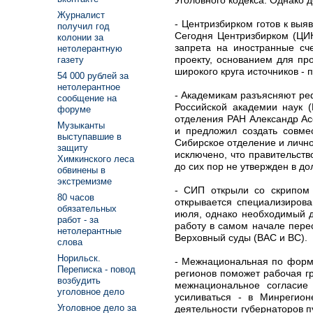
Журналист
- Центризбирком готов к вы
получил год
Сегодня Центризбирком (ЦИК
колонии за
запрета на иностранные сч
нетолерантную
проекту, основанием для пр
газету
широкого круга источников -
54 000 рублей за
нетолерантное
- Академикам разъясняют ре
сообщение на
Российской академии наук (
форуме
отделения РАН Александр Ас
Музыканты
и предложил создать совме
выступавшие в
Сибирское отделение и лично
защиту
исключено, что правительств
Химкинского леса
до сих пор не утвержден в д
обвинены в
экстремизме
- СИП открыли со скрипом 
80 часов
открывается специализиров
обязательных
июля, однако необходимый д
работ - за
работу в самом начале пере
нетолерантные
Верховный суды (ВАС и ВС).
слова
Норильск.
- Межнациональная по форме
Переписка - повод
регионов поможет рабочая г
возбудить
межнациональное согласие 
уголовное дело
усиливаться - в Минрегион
Уголовное дело за
деятельности губернаторов 