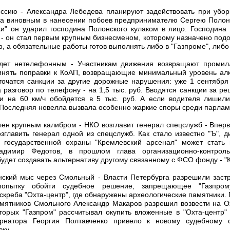
сию - Александра Лебедева планируют задействовать при убор
а виновным в нанесении побоев предпринимателю Сергею Полонс
" он ударил господина Полонского кулаком в лицо. Господина
 - он стал первым крупным бизнесменом, которому назначено под
, а обязательные работы готов выполнять либо в "Газпроме", либо
удет нетелефонным - Участникам движения возвращают проми
нять поправки к КоАП, возвращающие минимальный уровень алк
точатся санкции за другие дорожные нарушения: уже 1 сентября
а разговор по телефону - на 1,5 тыс. руб. Вводятся санкции за р
и на 60 км/ч обойдется в 5 тыс. руб. А если водителя лишили
 Последняя новелла вызвала особенно жаркие споры среди парлам
илен крупным калибром - НКО возглавит генерал спецслужб - Впер
зглавить генерал одной из спецслужб. Как стало известно "Ъ", 
 государственной охраны "Кремлевский арсенал" может стать
димир Федотов, в прошлом глава организационно-контроль
будет создавать альтернативу другому связанному с ФСО фонду - "
нский мыс через Смольный - Власти Петербурга разрешили застр
попытку обойти судебное решение, запрещающее "Газпрому
скреба "Охта-центр", где обнаружены археологические памятники.
амятников Смольного Александр Макаров разрешил возвести на 
оторых "Газпром" рассчитывал окупить вложенные в "Охта-центр"
ернатора Георгия Полтавченко привело к новому судебному 
вку.