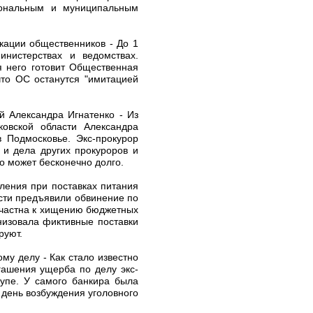
гиональным и муниципальным
кации общественников - До 1
инистерствах и ведомствах.
я него готовит Общественная
что ОС останутся "имитацией
й Александра Игнатенко - Из
овской области Александра
в Подмосковье. Экс-прокурор
 и дела других прокуроров и
о может бесконечно долго.
ления при поставках питания
асти предъявили обвинение по
ичастна к хищению бюджетных
анизовала фиктивные поставки
руют.
му делу - Как стало известно
гашения ущерба по делу экс-
упе. У самого банкира была
в день возбуждения уголовного