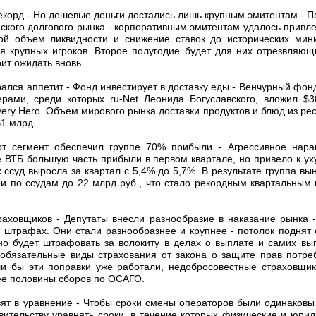
екорд - Но дешевые деньги достались лишь крупным эмитентам - П
ского долгового рынка - корпоративным эмитентам удалось привл
ой объем ликвидности и снижение ставок до исторических мин
ля крупных игроков. Второе полугодие будет для них отрезвляющи
ит ожидать вновь.
рался аппетит - Фонд инвестирует в доставку еды - Венчурный фо
рами, среди которых ru-Net Леонида Богуславского, вложил $
very Hero. Объем мирового рынка доставки продуктов и блюд из ре
$1 млрд.
от сегмент обеспечил группе 70% прибыли - Агрессивное нар
 ВТБ большую часть прибыли в первом квартале, но привело к ух
ссуд выросла за квартал с 5,4% до 5,7%. В результате группа вы
и по ссудам до 22 млрд руб., что стало рекордным квартальным 
аховщиков - Депутаты внесли разнообразие в наказание рынка 
 штрафах. Они стали разнообразнее и крупнее - потолок поднят с
о будет штрафовать за волокиту в делах о выплате и самих в
 обязательные виды страхования от закона о защите прав потре
ли бы эти поправки уже работали, недобросовестные страховщи
ее половины сборов по ОСАГО.
ят в уравнение - Чтобы сроки смены операторов были одинаковы 
вительству уравнять сроки, в течение которых физические и юрид