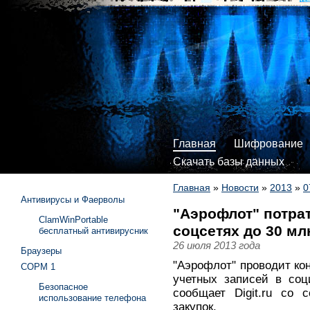
Главная
Шифрование
Скачать базы данных
Главная
»
Новости
»
2013
»
0
Антивирусы и Фаерволы
"Аэрофлот" потра
ClamWinPortable
соцсетях до 30 мл
бесплатный антивирусник
26 июля 2013 года
Браузеры
"Аэрофлот" проводит ко
СОРМ 1
учетных записей в соц
Безопасное
сообщает Digit.ru со 
использование телефона
закупок.