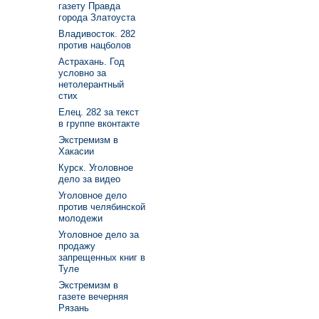
газету Правда
города Златоуста
Владивосток. 282
против нацболов
Астрахань. Год
условно за
нетолерантный
стих
Елец. 282 за текст
в группе вконтакте
Экстремизм в
Хакасии
Курск. Уголовное
дело за видео
Уголовное дело
против челябинской
молодежи
Уголовное дело за
продажу
запрещенных книг в
Туле
Экстремизм в
газете вечерняя
Рязань