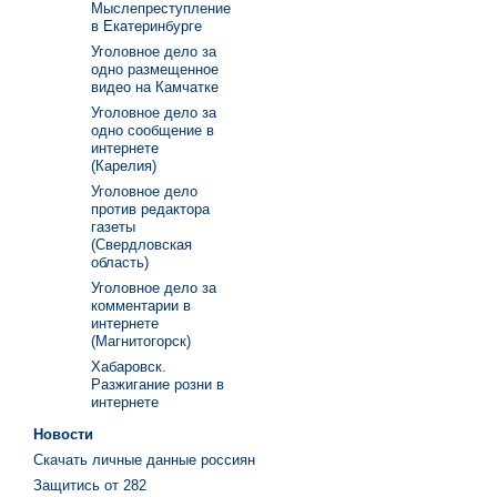
Мыслепреступление
в Екатеринбурге
Уголовное дело за
одно размещенное
видео на Камчатке
Уголовное дело за
одно сообщение в
интернете
(Карелия)
Уголовное дело
против редактора
газеты
(Свердловская
область)
Уголовное дело за
комментарии в
интернете
(Магнитогорск)
Хабаровск.
Разжигание розни в
интернете
Новости
Скачать личные данные россиян
Защитись от 282