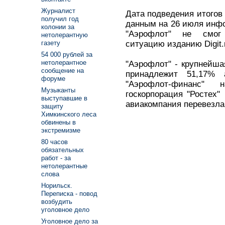
Журналист
Дата подведения итогов 
получил год
данным на 26 июля инфо
колонии за
"Аэрофлот" не смог 
нетолерантную
ситуацию изданию Digit.
газету
54 000 рублей за
нетолерантное
"Аэрофлот" - крупнейша
сообщение на
принадлежит 51,17% 
форуме
"Аэрофлот-финанс"
Музыканты
госкорпорация "Ростех"
выступавшие в
авиакомпания перевезла
защиту
Химкинского леса
обвинены в
экстремизме
80 часов
обязательных
работ - за
нетолерантные
слова
Норильск.
Переписка - повод
возбудить
уголовное дело
Уголовное дело за