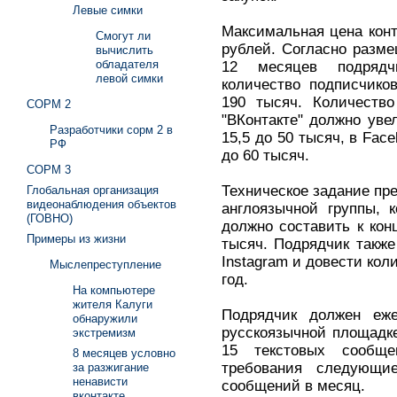
Левые симки
Максимальная цена конт
Смогут ли
рублей. Согласно разме
вычислить
обладателя
12 месяцев подрядч
левой симки
количество подписчико
190 тысяч. Количество
СОРМ 2
"ВКонтакте" должно уве
Разработчики сорм 2 в
15,5 до 50 тысяч, в Face
РФ
до 60 тысяч.
СОРМ 3
Техническое задание пр
Глобальная организация
видеонаблюдения объектов
англоязычной группы, 
(ГОВНО)
должно составить к кон
Примеры из жизни
тысяч. Подрядчик также
Instagram и довести кол
Мыслепреступление
год.
На компьютере
жителя Калуги
Подрядчик должен еже
обнаружили
русскоязычной площадке
экстремизм
15 текстовых сообще
8 месяцев условно
требования следующи
за разжигание
ненависти
сообщений в месяц.
вконтакте