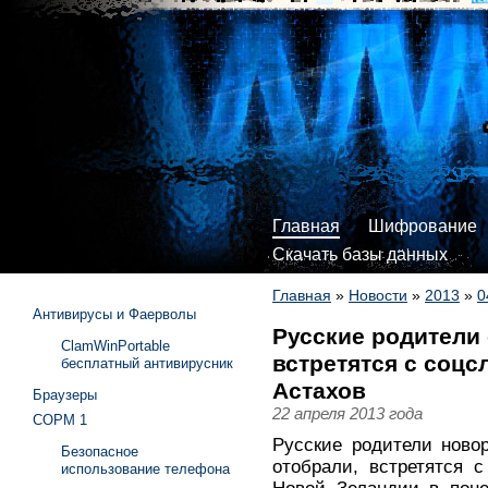
Главная
Шифрование
Скачать базы данных
Главная
»
Новости
»
2013
»
0
Антивирусы и Фаерволы
Русские родители
ClamWinPortable
встретятся с соцс
бесплатный антивирусник
Астахов
Браузеры
22 апреля 2013 года
СОРМ 1
Русские родители ново
Безопасное
отобрали, встретятся 
использование телефона