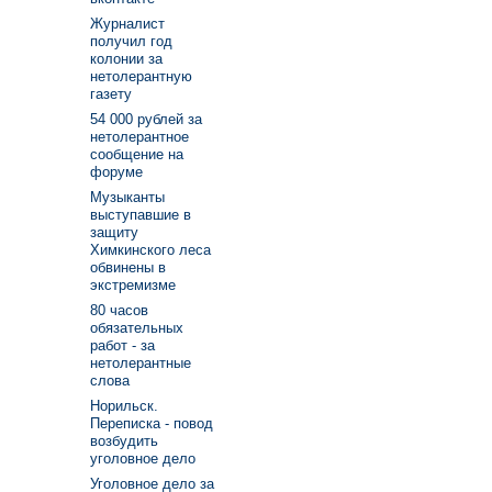
Журналист
получил год
колонии за
нетолерантную
газету
54 000 рублей за
нетолерантное
сообщение на
форуме
Музыканты
выступавшие в
защиту
Химкинского леса
обвинены в
экстремизме
80 часов
обязательных
работ - за
нетолерантные
слова
Норильск.
Переписка - повод
возбудить
уголовное дело
Уголовное дело за