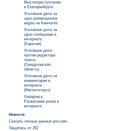
Мыслепреступление
в Екатеринбурге
Уголовное дело за
одно размещенное
видео на Камчатке
Уголовное дело за
одно сообщение в
интернете
(Карелия)
Уголовное дело
против редактора
газеты
(Свердловская
область)
Уголовное дело за
комментарии в
интернете
(Магнитогорск)
Хабаровск.
Разжигание розни в
интернете
Новости
Скачать личные данные россиян
Защитись от 282