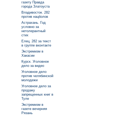
газету Правда
города Златоуста
Владивосток. 282
против нацболов
Астрахань. Год
условно за
нетолерантный
стих
Елец. 282 за текст
в группе вконтакте
Экстремизм в
Хакасии
Курск. Уголовное
дело за видео
Уголовное дело
против челябинской
молодежи
Уголовное дело за
продажу
запрещенных книг в
Туле
Экстремизм в
газете вечерняя
Рязань