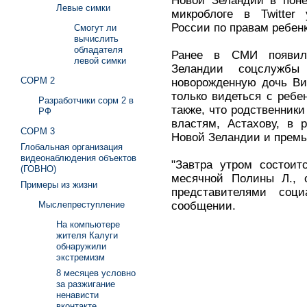
Новой Зеландии в поне
Левые симки
микроблоге в Twitter
России по правам ребенк
Смогут ли
вычислить
обладателя
Ранее в СМИ появил
левой симки
Зеландии соцслужбы
СОРМ 2
новорожденную дочь Ви
только видеться с ребе
Разработчики сорм 2 в
также, что родственник
РФ
властям, Астахову, в 
СОРМ 3
Новой Зеландии и премь
Глобальная организация
видеонаблюдения объектов
"Завтра утром состоит
(ГОВНО)
месячной Полины Л., 
Примеры из жизни
представителями соц
сообщении.
Мыслепреступление
На компьютере
жителя Калуги
обнаружили
экстремизм
8 месяцев условно
за разжигание
ненависти
вконтакте