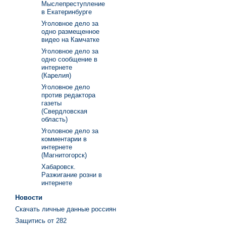
Мыслепреступление
в Екатеринбурге
Уголовное дело за
одно размещенное
видео на Камчатке
Уголовное дело за
одно сообщение в
интернете
(Карелия)
Уголовное дело
против редактора
газеты
(Свердловская
область)
Уголовное дело за
комментарии в
интернете
(Магнитогорск)
Хабаровск.
Разжигание розни в
интернете
Новости
Скачать личные данные россиян
Защитись от 282