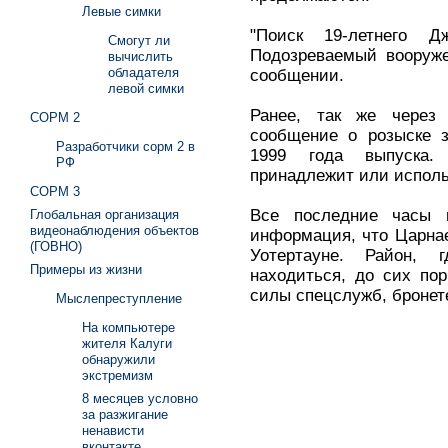
Левые симки
"Поиск 19-летнего Д
Смогут ли
Подозреваемый вооруже
вычислить
обладателя
сообщении.
левой симки
Ранее, так же через T
СОРМ 2
сообщение о розыске з
Разработчики сорм 2 в
1999 года выпуска. 
РФ
принадлежит или испол
СОРМ 3
Все последние часы 
Глобальная организация
видеонаблюдения объектов
информация, что Царнае
(ГОВНО)
Уотертауне. Район, 
Примеры из жизни
находиться, до сих по
силы спецслужб, бронет
Мыслепреступление
На компьютере
жителя Калуги
обнаружили
экстремизм
8 месяцев условно
за разжигание
ненависти
вконтакте