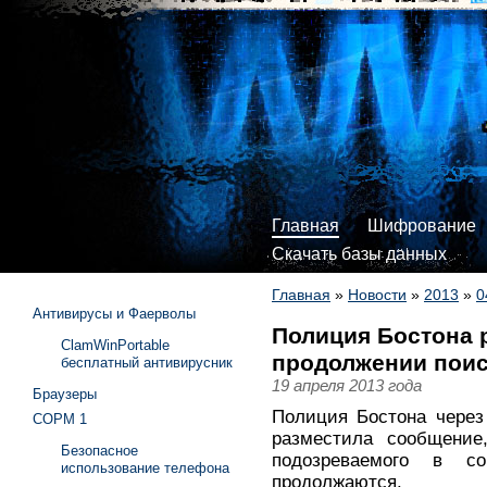
Главная
Шифрование
Скачать базы данных
Главная
»
Новости
»
2013
»
0
Антивирусы и Фаерволы
Полиция Бостона 
ClamWinPortable
продолжении поис
бесплатный антивирусник
19 апреля 2013 года
Браузеры
Полиция Бостона через 
СОРМ 1
разместила сообщение
Безопасное
подозреваемого в с
использование телефона
продолжаются.