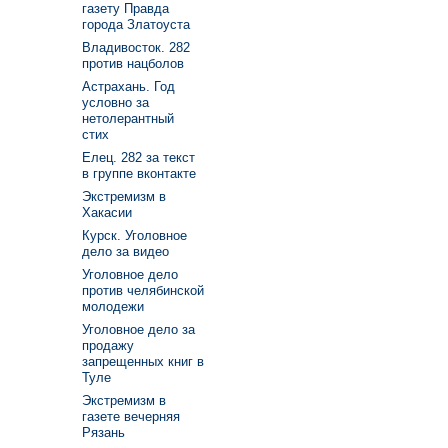
газету Правда
города Златоуста
Владивосток. 282
против нацболов
Астрахань. Год
условно за
нетолерантный
стих
Елец. 282 за текст
в группе вконтакте
Экстремизм в
Хакасии
Курск. Уголовное
дело за видео
Уголовное дело
против челябинской
молодежи
Уголовное дело за
продажу
запрещенных книг в
Туле
Экстремизм в
газете вечерняя
Рязань