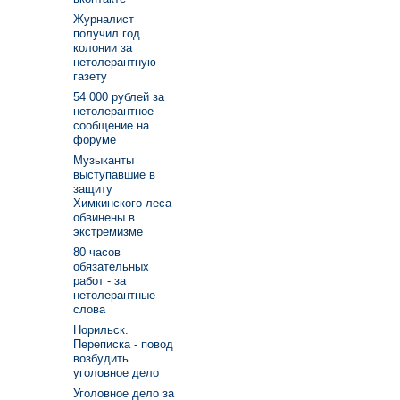
Журналист
получил год
колонии за
нетолерантную
газету
54 000 рублей за
нетолерантное
сообщение на
форуме
Музыканты
выступавшие в
защиту
Химкинского леса
обвинены в
экстремизме
80 часов
обязательных
работ - за
нетолерантные
слова
Норильск.
Переписка - повод
возбудить
уголовное дело
Уголовное дело за