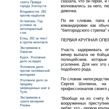
сказала, что он герой, и
газету Правда
волновались за него, пе
города Златоуста
девочка.
Владивосток. 282
против нацболов
По ее словам, папа 
Астрахань. Год
командировки как обыч
условно за
нетолерантный
"белгородского стрелка" 
стих
Елец. 282 за текст
ПЕРВАЯ КРУПНАЯ ОПЕ
в группе вконтакте
Экстремизм в
Участь задерживать о
Хакасии
вечер выпала не бойца
Курск. Уголовное
полицейским, которы
дело за видео
усиление. Для них это 
Уголовное дело
подобного рода.
против челябинской
молодежи
По словам непосредстве
Уголовное дело за
Сергея Шилкина, на
продажу
запрещенных книг в
профессионалов своего 
Туле
Экстремизм в
"Вообще на их счету б
газете вечерняя
вооруженных преступни
Рязань
ребят это - первое круп