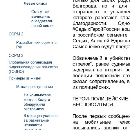
только для своих родс
Левые симки
Белгорода, но и для 
отправляют в управле
Смогут ли
вычислить
которого работают стр
обладателя
благодарности. О
левой симки
#СедыхГеройРоссии вош
СОРМ 2
в российском сегменте
Седых, Алексей Едрышо
Разработчики сорм 2 в
Самсоненко будут предс
РФ
СОРМ 3
Обвиняемый в убийстве
Глобальная организация
стрелок", ранее судим
видеонаблюдения объектов
задержан во вторник ве
(ГОВНО)
полиции попросили его
Примеры из жизни
оказал сопротивление, в
из полицейских.
Мыслепреступление
На компьютере
ГЕРОИ-ПОЛИЦЕЙС
жителя Калуги
БЕСПОКОИТЬСЯ
обнаружили
экстремизм
После первых сообщени
8 месяцев условно
за разжигание
на мобильные теле
ненависти
посыпались звонки от
вконтакте