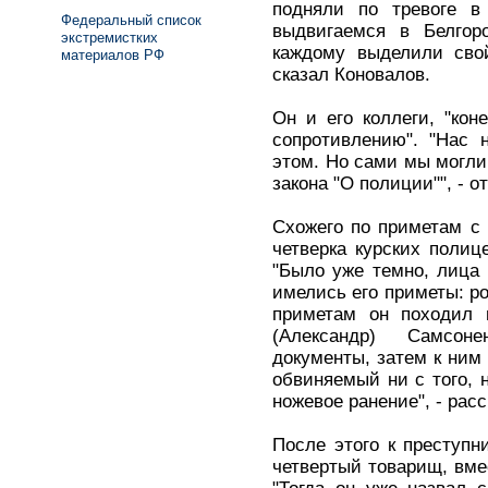
подняли по тревоге в
Федеральный список
выдвигаемся в Белгор
экстремистких
каждому выделили свой
материалов РФ
сказал Коновалов.
Он и его коллеги, "кон
сопротивлению". "Нас 
этом. Но сами мы могли
закона "О полиции"", - 
Схожего по приметам с 
четверка курских полиц
"Было уже темно, лица 
имелись его приметы: ро
приметам он походил 
(Александр) Самсон
документы, затем к ним
обвиняемый ни с того, 
ножевое ранение", - рас
После этого к преступн
четвертый товарищ, вмес