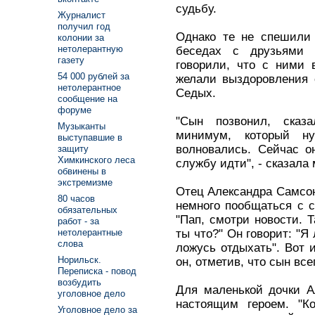
судьбу.
Журналист
получил год
Однако те не спешили 
колонии за
нетолерантную
беседах с друзьями 
газету
говорили, что с ними 
54 000 рублей за
желали выздоровления
нетолерантное
Седых.
сообщение на
форуме
"Сын позвонил, сказ
Музыканты
минимум, который н
выступавшие в
волновались. Сейчас о
защиту
Химкинского леса
службу идти", - сказала
обвинены в
экстремизме
Отец Александра Самсон
80 часов
немного пообщаться с с
обязательных
"Пап, смотри новости. Т
работ - за
ты что?" Он говорит: "Я
нетолерантные
слова
ложусь отдыхать". Вот и
Норильск.
он, отметив, что сын вс
Переписка - повод
возбудить
Для маленькой дочки А
уголовное дело
настоящим героем. "К
Уголовное дело за