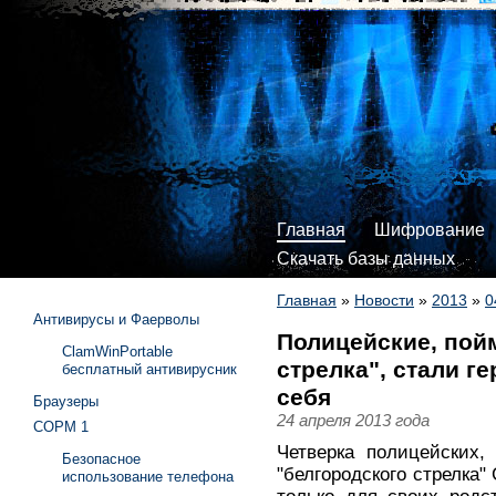
Главная
Шифрование
Скачать базы данных
Главная
»
Новости
»
2013
»
0
Антивирусы и Фаерволы
Полицейские, пой
ClamWinPortable
стрелка", стали г
бесплатный антивирусник
себя
Браузеры
24 апреля 2013 года
СОРМ 1
Четверка полицейских,
Безопасное
"белгородского стрелка"
использование телефона