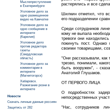
Мыслепреступление
растерялись и все сдела
в Екатеринбурге
Уголовное дело за
Шилкин отметил, что в
одно размещенное
его подразделении срав
видео на Камчатке
Уголовное дело за
Среди сотрудников линей
одно сообщение в
интернете
кому не выпала необходи
(Карелия)
тревоги они находились
Уголовное дело
покинуть пост. Однако
против редактора
своими товарищами, соз
газеты
(Свердловская
"Они рассказывали, как
область)
трезво, понимали, каког
Уголовное дело за
быть вооружен", - сказ
комментарии в
интернете
Анатолий Глушаков.
(Магнитогорск)
Хабаровск.
ОТ ПЕРВОГО ЛИЦА
Разжигание розни в
интернете
О подробностях заде
Новости
непосредственных участ
Скачать личные данные россиян
"Нас, сотрудников ли
Защитись от 282