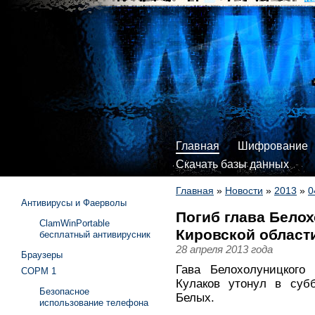
Главная
Шифрование
Скачать базы данных
Главная
»
Новости
»
2013
»
0
Антивирусы и Фаерволы
Погиб глава Бело
ClamWinPortable
Кировской област
бесплатный антивирусник
28 апреля 2013 года
Браузеры
Гава Белохолуницкого
СОРМ 1
Кулаков утонул в субб
Безопасное
Белых.
использование телефона