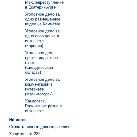
Мыслепреступление
в Екатеринбурге
Уголовное дело за
одно размещенное
видео на Камчатке
Уголовное дело за
одно сообщение в
интернете
(Карелия)
Уголовное дело
против редактора
газеты
(Свердловская
область)
Уголовное дело за
комментарии в
интернете
(Магнитогорск)
Хабаровск.
Разжигание розни в
интернете
Новости
Скачать личные данные россиян
Защитись от 282