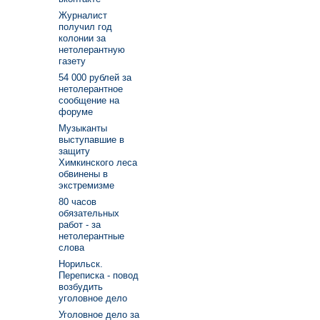
Журналист
получил год
колонии за
нетолерантную
газету
54 000 рублей за
нетолерантное
сообщение на
форуме
Музыканты
выступавшие в
защиту
Химкинского леса
обвинены в
экстремизме
80 часов
обязательных
работ - за
нетолерантные
слова
Норильск.
Переписка - повод
возбудить
уголовное дело
Уголовное дело за