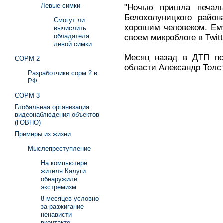
Левые симки
"Ночью пришла печаль
Белохолуницкого район
Смогут ли
хорошим человеком. Ему
вычислить
обладателя
своем микроблоге в Twitt
левой симки
Месяц назад в ДТП пог
СОРМ 2
области Александр Толс
Разработчики сорм 2 в
РФ
СОРМ 3
Глобальная организация
видеонаблюдения объектов
(ГОВНО)
Примеры из жизни
Мыслепреступление
На компьютере
жителя Калуги
обнаружили
экстремизм
8 месяцев условно
за разжигание
ненависти
вконтакте