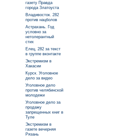
газету Правда
города Златоуста
Владивосток. 282
против нацболов
Астрахань. Год
условно за
нетолерантный
стих
Елец. 282 за текст
в группе вконтакте
Экстремизм в
Хакасии
Курск. Уголовное
дело за видео
Уголовное дело
против челябинской
молодежи
Уголовное дело за
продажу
запрещенных книг в
Туле
Экстремизм в
газете вечерняя
Рязань