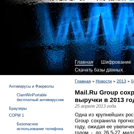
Главная
Шифрование
Скачать базы данных
Главная
»
Новости
»
2013
»
0
Антивирусы и Фаерволы
Mail.Ru Group сох
ClamWinPortable
выручки в 2013 го
бесплатный антивирусник
25 апреля 2013 года
Браузеры
Одна из крупнейших рос
СОРМ 1
Group сохранила прогно
Безопасное
году, ожидая ее увеличе
использование телефона
годом - до 26,5-27 мил