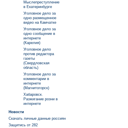
Мыслепреступление
в Екатеринбурге
Уголовное дело за
одно размещенное
видео на Камчатке
Уголовное дело за
одно сообщение в
интернете
(Карелия)
Уголовное дело
против редактора
газеты
(Свердловская
область)
Уголовное дело за
комментарии в
интернете
(Магнитогорск)
Хабаровск.
Разжигание розни в
интернете
Новости
Скачать личные данные россиян
Защитись от 282