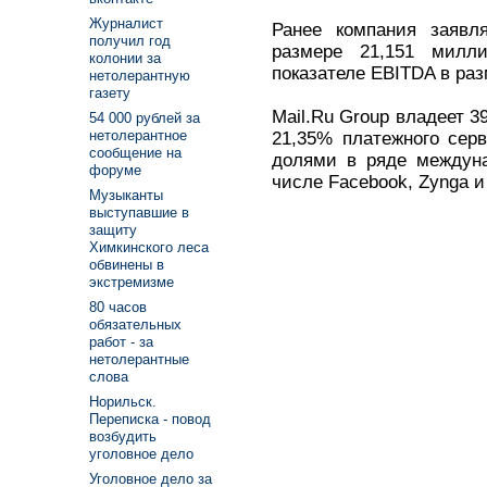
Журналист
Ранее компания заявл
получил год
размере 21,151 милл
колонии за
показателе EBITDA в ра
нетолерантную
газету
Mail.Ru Group владеет 3
54 000 рублей за
нетолерантное
21,35% платежного сер
сообщение на
долями в ряде междуна
форуме
числе Facebook, Zynga и
Музыканты
выступавшие в
защиту
Химкинского леса
обвинены в
экстремизме
80 часов
обязательных
работ - за
нетолерантные
слова
Норильск.
Переписка - повод
возбудить
уголовное дело
Уголовное дело за