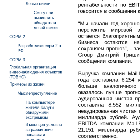
Левые симки
рентабельности по EBI
говорится в сообщении 
Смогут ли
вычислить
обладателя
"Мы начали год хорошо
левой симки
перспектив мировой 
остается благоприятны
СОРМ 2
бизнеса остаются н
Разработчики сорм 2 в
сохраняем прогноз", - з
РФ
Group Дмитрий Гришин
СОРМ 3
сообщении компании.
Глобальная организация
видеонаблюдения объектов
Выручка компании Mail
(ГОВНО)
года составила 6,254 
Примеры из жизни
больше аналогичного
оказалось лучше прогн
Мыслепреступление
аудированная чистая п
На компьютере
составила 8,552 милл
жителя Калуги
неаудированная чистая 
обнаружили
миллиарда рублей. Ауд
экстремизм
EBITDA компании Mail.
8 месяцев условно
21,151 миллиарда руб
за разжигание
ненависти
соответственно.
вконтакте