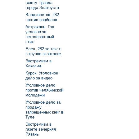
газету Правда
города Златоуста
Владивосток. 282
против нацболов
Астрахань. Год
условно за
нетолерантный
стих
Елец. 282 за текст
в группе вконтакте
Экстремизм в
Хакасии
Курск. Уголовное
дело за видео
Уголовное дело
против челябинской
молодежи
Уголовное дело за
продажу
запрещенных книг в
Туле
Экстремизм в
газете вечерняя
Рязань