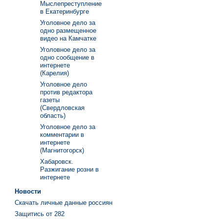
Мыслепреступление
в Екатеринбурге
Уголовное дело за
одно размещенное
видео на Камчатке
Уголовное дело за
одно сообщение в
интернете
(Карелия)
Уголовное дело
против редактора
газеты
(Свердловская
область)
Уголовное дело за
комментарии в
интернете
(Магнитогорск)
Хабаровск.
Разжигание розни в
интернете
Новости
Скачать личные данные россиян
Защитись от 282