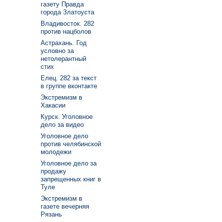
газету Правда
города Златоуста
Владивосток. 282
против нацболов
Астрахань. Год
условно за
нетолерантный
стих
Елец. 282 за текст
в группе вконтакте
Экстремизм в
Хакасии
Курск. Уголовное
дело за видео
Уголовное дело
против челябинской
молодежи
Уголовное дело за
продажу
запрещенных книг в
Туле
Экстремизм в
газете вечерняя
Рязань