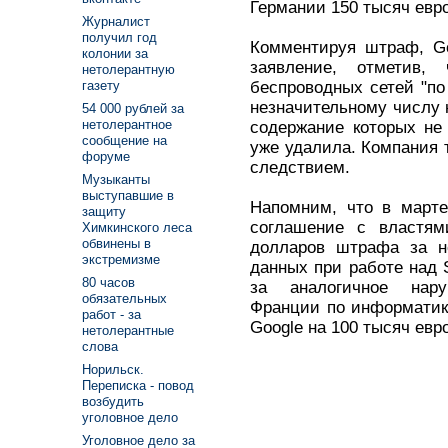
Германии 150 тысяч евро
Журналист
получил год
Комментируя штраф, Go
колонии за
заявление, отметив
нетолерантную
беспроводных сетей "по
газету
незначительному числу 
54 000 рублей за
нетолерантное
содержание которых не
сообщение на
уже удалила. Компания т
форуме
следствием.
Музыканты
выступавшие в
Напомним, что в марте
защиту
соглашение с властя
Химкинского леса
обвинены в
долларов штрафа за не
экстремизме
данных при работе над S
80 часов
за аналогичное нар
обязательных
Франции по информатик
работ - за
Google на 100 тысяч евро
нетолерантные
слова
Норильск.
Переписка - повод
возбудить
уголовное дело
Уголовное дело за