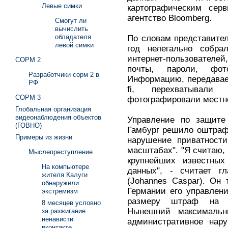
Левые симки
картографическим серв
агентство Bloomberg.
Смогут ли
вычислить
обладателя
По словам представител
левой симки
год нелегально собра
интернет-пользователе
СОРМ 2
почты, пароли, фот
Разработчики сорм 2 в
Информацию, передавае
РФ
fi, перехватывали
СОРМ 3
фотографировали местнос
Глобальная организация
видеонаблюдения объектов
Управление по защите 
(ГОВНО)
Гамбург решило оштрафо
Примеры из жизни
нарушение приватности
масштабах". "Я считаю, 
Мыслепреступление
крупнейших известных
На компьютере
данных", - считает г
жителя Калуги
(Johannes Caspar). Он 
обнаружили
Германии его управлен
экстремизм
размеру штраф на т
8 месяцев условно
Нынешний максимальн
за разжигание
ненависти
административное нару
вконтакте