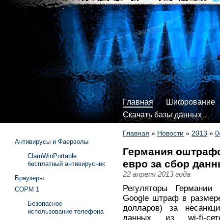
Главная
Шифрование
Скачать базы данных
Главная
»
Новости
»
2013
»
0
Антивирусы и Фаерволы
Германия оштрафо
ClamWinPortable
евро за сбор данны
бесплатный антивирусник
22 апреля 2013 года
Браузеры
Регуляторы Германии 
СОРМ 1
Google штраф в размере
Безопасное
долларов) за несанкц
использование телефона
данных из wi-fi-