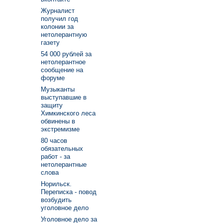
Журналист
получил год
колонии за
нетолерантную
газету
54 000 рублей за
нетолерантное
сообщение на
форуме
Музыканты
выступавшие в
защиту
Химкинского леса
обвинены в
экстремизме
80 часов
обязательных
работ - за
нетолерантные
слова
Норильск.
Переписка - повод
возбудить
уголовное дело
Уголовное дело за