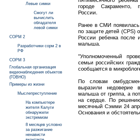
пятимесячного ребенк
Левые симки
городе Сакраменто, 
России.
Смогут ли
вычислить
обладателя
Ранее в СМИ появилась
левой симки
по защите детей (CPS) 
СОРМ 2
России ребенка после 
малыша.
Разработчики сорм 2 в
РФ
"Уполномоченный пров
СОРМ 3
семьи российских граж
Глобальная организация
сообщается в микроблоге 
видеонаблюдения объектов
(ГОВНО)
По словам омбудсме
Примеры из жизни
выразили недоверие в
малыша от гриппа, а по
Мыслепреступление
на сердце. По решени
На компьютере
месячный Сэмми 24 апр
жителя Калуги
Основания и обстоятель
обнаружили
экстремизм
8 месяцев условно
за разжигание
ненависти
вконтакте