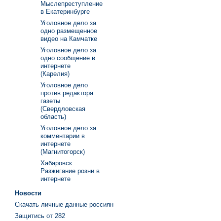
Мыслепреступление
в Екатеринбурге
Уголовное дело за
одно размещенное
видео на Камчатке
Уголовное дело за
одно сообщение в
интернете
(Карелия)
Уголовное дело
против редактора
газеты
(Свердловская
область)
Уголовное дело за
комментарии в
интернете
(Магнитогорск)
Хабаровск.
Разжигание розни в
интернете
Новости
Скачать личные данные россиян
Защитись от 282