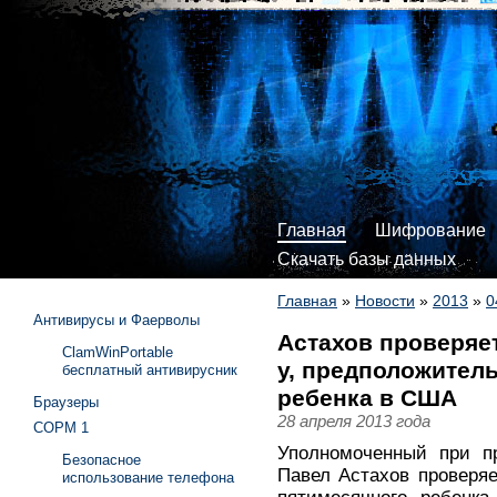
Главная
Шифрование
Скачать базы данных
Главная
»
Новости
»
2013
»
0
Антивирусы и Фаерволы
Астахов проверяе
ClamWinPortable
у, предположител
бесплатный антивирусник
ребенка в США
Браузеры
28 апреля 2013 года
СОРМ 1
Уполномоченный при п
Безопасное
Павел Астахов проверя
использование телефона