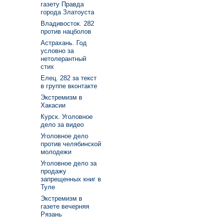
газету Правда
города Златоуста
Владивосток. 282
против нацболов
Астрахань. Год
условно за
нетолерантный
стих
Елец. 282 за текст
в группе вконтакте
Экстремизм в
Хакасии
Курск. Уголовное
дело за видео
Уголовное дело
против челябинской
молодежи
Уголовное дело за
продажу
запрещенных книг в
Туле
Экстремизм в
газете вечерняя
Рязань