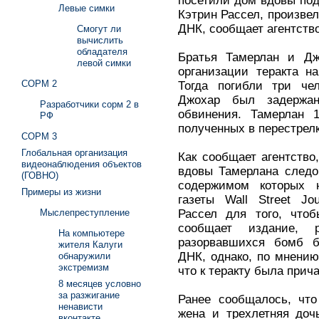
посетили дом вдовы под
Левые симки
Кэтрин Рассел, произве
ДНК, сообщает агентств
Смогут ли
вычислить
обладателя
Братья Тамерлан и Дж
левой симки
организации теракта н
СОРМ 2
Тогда погибли три че
Джохар был задержа
Разработчики сорм 2 в
обвинения. Тамерлан 1
РФ
полученных в перестрел
СОРМ 3
Глобальная организация
Как сообщает агентство
видеонаблюдения объектов
вдовы Тамерлана следо
(ГОВНО)
содержимом которых 
Примеры из жизни
газеты Wall Street Jo
Рассел для того, что
Мыслепреступление
сообщает издание, 
На компьютере
разорвавшихся бомб 
жителя Калуги
ДНК, однако, по мнению
обнаружили
экстремизм
что к теракту была прич
8 месяцев условно
за разжигание
Ранее сообщалось, что
ненависти
жена и трехлетняя доч
вконтакте