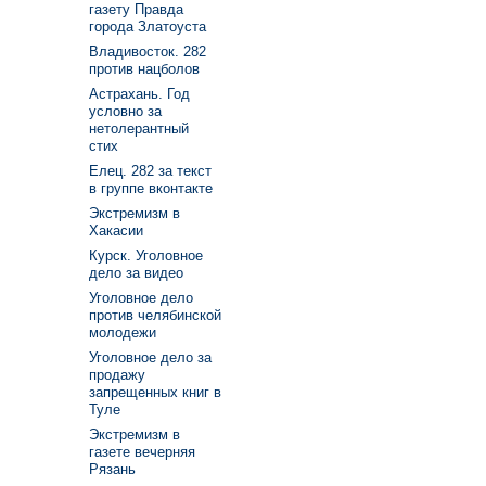
газету Правда
города Златоуста
Владивосток. 282
против нацболов
Астрахань. Год
условно за
нетолерантный
стих
Елец. 282 за текст
в группе вконтакте
Экстремизм в
Хакасии
Курск. Уголовное
дело за видео
Уголовное дело
против челябинской
молодежи
Уголовное дело за
продажу
запрещенных книг в
Туле
Экстремизм в
газете вечерняя
Рязань