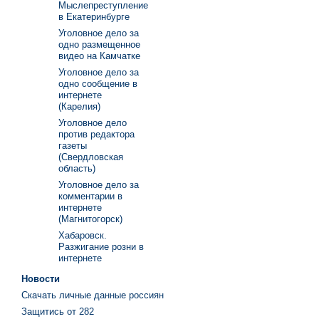
Мыслепреступление
в Екатеринбурге
Уголовное дело за
одно размещенное
видео на Камчатке
Уголовное дело за
одно сообщение в
интернете
(Карелия)
Уголовное дело
против редактора
газеты
(Свердловская
область)
Уголовное дело за
комментарии в
интернете
(Магнитогорск)
Хабаровск.
Разжигание розни в
интернете
Новости
Скачать личные данные россиян
Защитись от 282