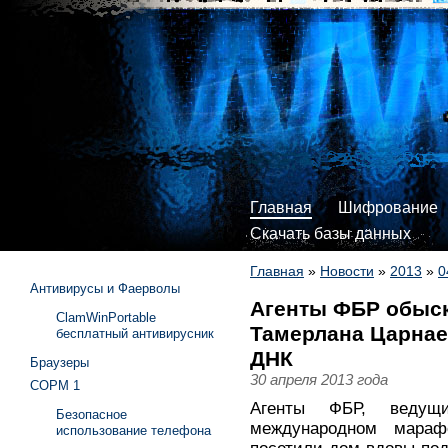
Главная
Шифрование
Скачать базы данных
Главная
»
Новости
»
2013
»
0
Антивирусы и Фаерволы
Агенты ФБР обыс
ClamWinPortable
Тамерлана Царнаев
бесплатный антивирусник
ДНК
Браузеры
30 апреля 2013 года
СОРМ 1
Агенты ФБР, ведущи
Безопасное
международном мараф
использование телефона