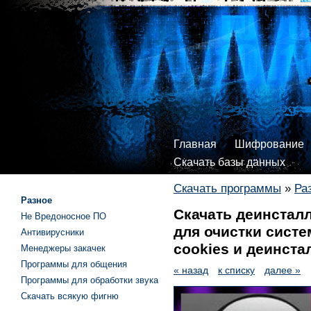
Главная
Шифрование
Скачать базы данных
Скачать программы
»
Ра
Разное
Скачать деинсталл
Не Вредоносное ПО
для очистки систе
Антивирусники
cookies и деинст
Менеджеры закачек
Программы для общения
« назад
к списку
далее »
Программы для обработки звука
Скачать всякую фигню