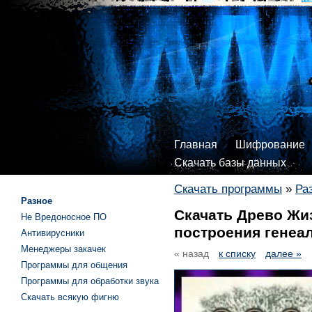
Главная
Шифрование
Скачать базы данных
Скачать программы
»
Ра
Разное
Скачать Древо Жи
Не Вредоносное ПО
построения генеа
Антивирусники
Менеджеры закачек
« назад
к списку
далее »
Программы для общения
Программы для обработки звука
Скачать всякую фигню