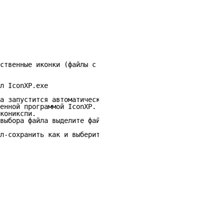
ственные иконки (файлы с расширением .ico) и редактирова
л IconXP.exe

а запустится автоматически. Закройте ее!

енной программой IconXP.

коникспи.

выбора файла выделите файл iconxp.exe и нажмите кнопку О
л-сохранить как и выберите расширение ico.
