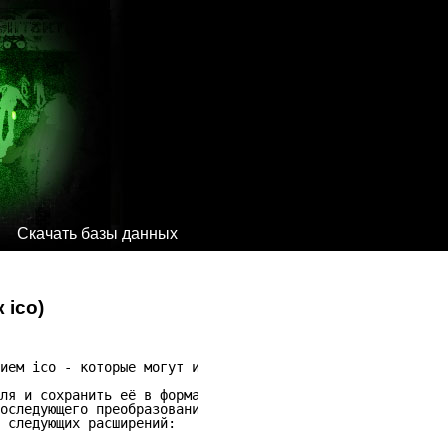
Скачать базы данных
 ico)
ием ico - которые могут использоваться как маленькие зна
ля и сохранить её в формате ico.

оследующего преобразования в значок-иконку ico.

 следующих расширений:
