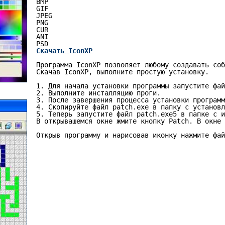
BMP

GIF

JPEG

PNG

CUR

ANI

Скачать IconXP
Программа IconXP позволяет любому создавать соб
Скачав IconXP, выполните простую установку.

1. Для начала установки программы запустите фай
2. Выполните инсталляцию проги.

3. После завершения процесса установки программ
4. Скопируйте файл patch.exe в папку с установл
5. Теперь запустите файл patch.exe5 в папке с и
В открывашемся окне жмите кнопку Patch. В окне 
Открыв программу и нарисовав иконку нажмите фай