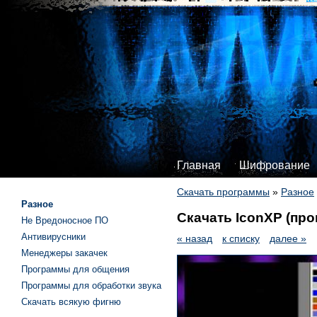
Главная
Шифрование
Скачать программы
»
Разное
Разное
Скачать IconXP (про
Не Вредоносное ПО
Антивирусники
« назад
к списку
далее »
Менеджеры закачек
Программы для общения
Программы для обработки звука
Скачать всякую фигню