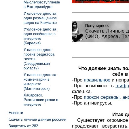
Мыслепреступление
в Екатеринбурге
Уголовное дело за
одно размещенное
видео на Камчатке
Уголовное дело за
одно сообщение в
интернете
(Карелия)
Уголовное дело
против редактора
газеты
(Свердловская
Что должен знать п
область)
себя в
Уголовное дело за
-Про
правильное
и непра
комментарии в
интернете
-Про возможность
шифр
(Магнитогорск)
флешки.
Хабаровск.
-Про
прокси серверы
,
ан
Разжигание розни в
-Про антивирусы.
интернете
Новости
Итак д
Скачать личные данные россиян
Существует огромное 
продолжает возрастать
Защитись от 282