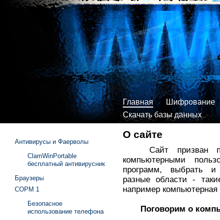
Главная
Шифрование
Скачать базы данных
О сайте
Антивирусы и Фаерволы
Сайт призван пом
ClamWinPortable
компьютерными польз
бесплатный антивирусник
программ, выбрать и
Браузеры
разные области - таки
например компьютерная 
СОРМ 1
Безопасное
Поговорим о компь
использование телефона