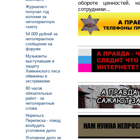
обороте ценностей, н
Журналист
сотрудники...
получил год
колонии за
нетолерантную
газету
54 000 рублей за
нетолерантное
сообщение на
форуме
Музыканты
выступавшие в
защиту
Химкинского леса
обвинены в
экстремизме
80 часов
обязательных
работ - за
нетолерантные
слова
Норильск.
Переписка - повод
возбудить
уголовное дело
Уголовное дело за