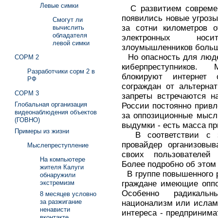
Левые симки
С развитием современ
появились новые угрозы
Смогут ли
за сотни километров 
вычислить
обладателя
электронных нос
левой симки
злоумышленников больш
Но опасность для люде
СОРМ 2
киберпреступников.
Разработчики сорм 2 в
блокируют интернет
РФ
сограждан от альтерна
СОРМ 3
запреты встречаются н
Глобальная организация
России постоянно привл
видеонаблюдения объектов
за оппозиционные мысли
(ГОВНО)
выдумки - есть масса п
Примеры из жизни
В соответствии с з
провайдер организовыв
Мыслепреступление
своих пользователей 
На компьютере
Более подробно об этом 
жителя Калуги
В группе повышенного 
обнаружили
граждане имеющие оппо
экстремизм
Особенно радикаль
8 месяцев условно
за разжигание
национализм или ислам
ненависти
интереса - предпринима
вконтакте