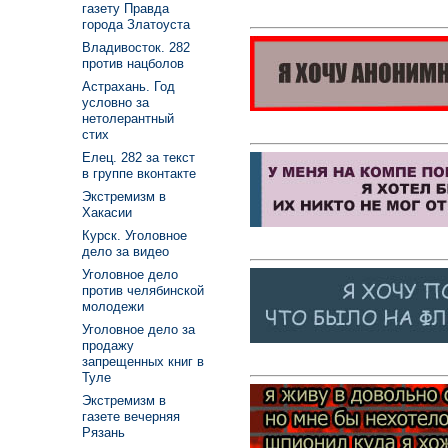
газету Правда
города Златоуста
Владивосток. 282
против нацболов
Астрахань. Год
условно за
нетолерантный
стих
Елец. 282 за текст
в группе вконтакте
Экстремизм в
Хакасии
Курск. Уголовное
дело за видео
Уголовное дело
против челябинской
молодежи
Уголовное дело за
продажу
запрещенных книг в
Туле
Экстремизм в
газете вечерняя
Рязань