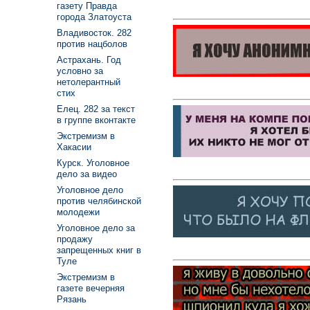
газету Правда
города Златоуста
Владивосток. 282
против нацболов
Астрахань. Год
условно за
нетолерантный
стих
Елец. 282 за текст
в группе вконтакте
Экстремизм в
Хакасии
Курск. Уголовное
дело за видео
Уголовное дело
против челябинской
молодежи
Уголовное дело за
продажу
запрещенных книг в
Туле
Экстремизм в
газете вечерняя
Рязань