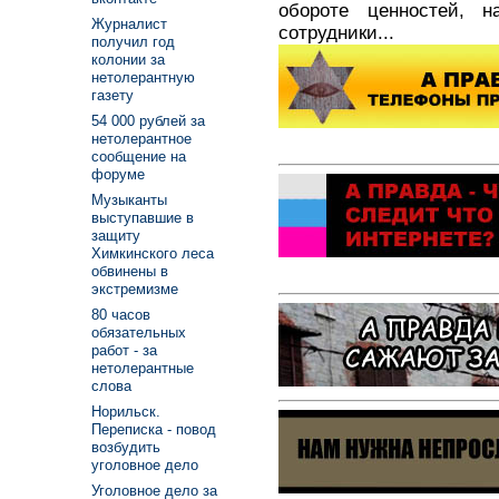
обороте ценностей, н
Журналист
сотрудники...
получил год
колонии за
нетолерантную
газету
54 000 рублей за
нетолерантное
сообщение на
форуме
Музыканты
выступавшие в
защиту
Химкинского леса
обвинены в
экстремизме
80 часов
обязательных
работ - за
нетолерантные
слова
Норильск.
Переписка - повод
возбудить
уголовное дело
Уголовное дело за