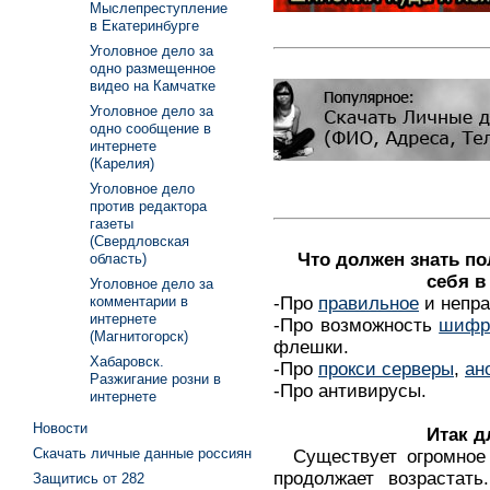
Мыслепреступление
в Екатеринбурге
Уголовное дело за
одно размещенное
видео на Камчатке
Уголовное дело за
одно сообщение в
интернете
(Карелия)
Уголовное дело
против редактора
газеты
(Свердловская
Что должен знать п
область)
себя в
Уголовное дело за
-Про
правильное
и непра
комментарии в
интернете
-Про возможность
шифр
(Магнитогорск)
флешки.
Хабаровск.
-Про
прокси серверы
,
ан
Разжигание розни в
-Про антивирусы.
интернете
Новости
Итак д
Скачать личные данные россиян
Существует огромное 
продолжает возрастать
Защитись от 282