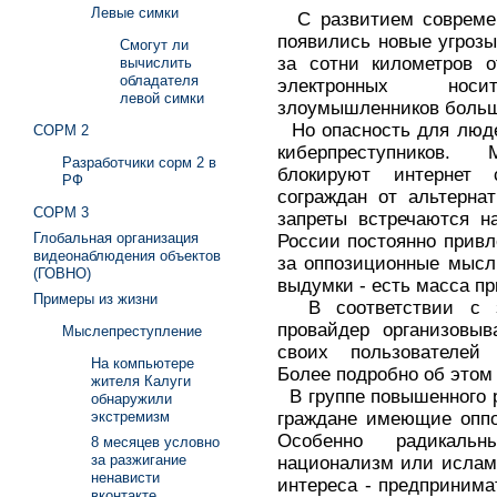
Левые симки
С развитием современ
появились новые угрозы
Смогут ли
за сотни километров 
вычислить
обладателя
электронных нос
левой симки
злоумышленников больш
Но опасность для люде
СОРМ 2
киберпреступников.
Разработчики сорм 2 в
блокируют интернет
РФ
сограждан от альтерна
СОРМ 3
запреты встречаются н
Глобальная организация
России постоянно привл
видеонаблюдения объектов
за оппозиционные мысли
(ГОВНО)
выдумки - есть масса п
Примеры из жизни
В соответствии с з
провайдер организовыв
Мыслепреступление
своих пользователей 
На компьютере
Более подробно об этом 
жителя Калуги
В группе повышенного 
обнаружили
граждане имеющие оппо
экстремизм
Особенно радикаль
8 месяцев условно
за разжигание
национализм или ислам
ненависти
интереса - предпринима
вконтакте