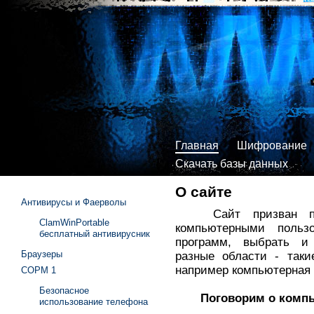
Главная
Шифрование
Скачать базы данных
О сайте
Антивирусы и Фаерволы
Сайт призван пом
ClamWinPortable
компьютерными польз
бесплатный антивирусник
программ, выбрать и
Браузеры
разные области - таки
например компьютерная 
СОРМ 1
Безопасное
Поговорим о компь
использование телефона